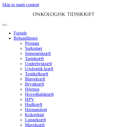
Skip to main content
Forside
Behandlinger
Prostata
Sarkomer
Spiserørskræft
Tarmkræft
Underlivskræft
Urologisk kræft
Testikelkræft
Blærekræft
Brystkræft
Hjernen
Hovedhalskræft
HPV
Hudkræft
Hæmatologi
Kolorektal
Lungekræft
Mavekræft