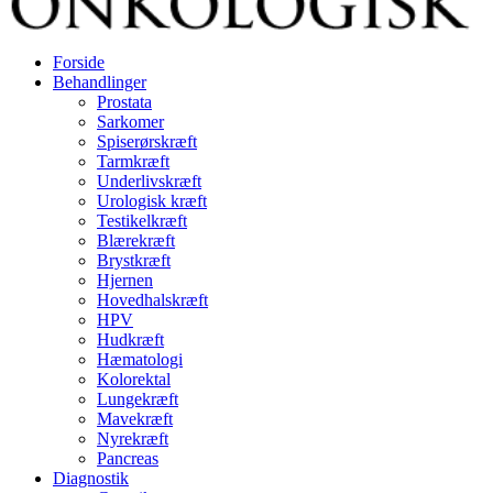
Forside
Behandlinger
Prostata
Sarkomer
Spiserørskræft
Tarmkræft
Underlivskræft
Urologisk kræft
Testikelkræft
Blærekræft
Brystkræft
Hjernen
Hovedhalskræft
HPV
Hudkræft
Hæmatologi
Kolorektal
Lungekræft
Mavekræft
Nyrekræft
Pancreas
Diagnostik