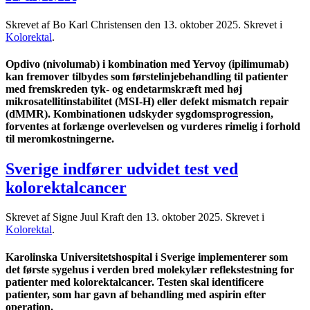
Skrevet af Bo Karl Christensen den
13. oktober 2025
. Skrevet i
Kolorektal
.
Opdivo (nivolumab) i kombination med Yervoy (ipilimumab)
kan fremover tilbydes som førstelinjebehandling til patienter
med fremskreden tyk- og endetarmskræft med høj
mikrosatellitinstabilitet (MSI-H) eller defekt mismatch repair
(dMMR). Kombinationen udskyder sygdomsprogression,
forventes at forlænge overlevelsen og vurderes rimelig i forhold
til meromkostningerne.
Sverige indfører udvidet test ved
kolorektalcancer
Skrevet af Signe Juul Kraft den
13. oktober 2025
. Skrevet i
Kolorektal
.
Karolinska Universitetshospital i Sverige implementerer som
det første sygehus i verden bred molekylær reflekstestning for
patienter med kolorektalcancer. Testen skal identificere
patienter, som har gavn af behandling med aspirin efter
operation.