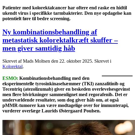
Patienter med kolorektalcancer har oftere end raske en hidtil
ukendt virus i specifikke tarmbakterier. Den nye opdagelse kan
potentielt føre til bedre screening.
Ny kombinationsbehandling af
metastatisk kolorektalkræft skuffer –
men giver samtidig håb
Skrevet af Mads Moltsen den
22. oktober 2025
. Skrevet i
Kolorektal
.
ESMO:
Kombinationsbehandling med den
eksperimentelle tyrosinkinasehæmmer (TKI) zanzalitinib og
Tecentriq (atezolizumab) giver en beskeden overlevelsesgevinst
men flere bivirkninger sammenlignet med regorafenib. Det er
undervældende resultater, som dog giver håb om, at også
pMMR-tumorer kan være modtagelige over for immunterapi,
vurderer overlæge Laurids Østergaard Poulsen.