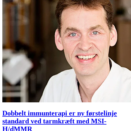
Dobbelt immunterapi er ny førstelinje
standard ved tarmkræft med MSI-
H/dMMR