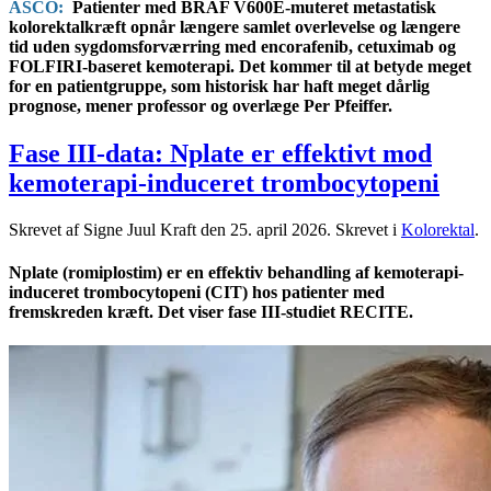
ASCO:
Patienter med BRAF V600E-muteret metastatisk
kolorektalkræft opnår længere samlet overlevelse og længere
tid uden sygdomsforværring med encorafenib, cetuximab og
FOLFIRI-baseret kemoterapi. Det kommer til at betyde meget
for en patientgruppe, som historisk har haft meget dårlig
prognose, mener professor og overlæge Per Pfeiffer.
Fase III-data: Nplate er effektivt mod
kemoterapi-induceret trombocytopeni
Skrevet af Signe Juul Kraft den
25. april 2026
. Skrevet i
Kolorektal
.
Nplate (romiplostim) er en effektiv behandling af kemoterapi-
induceret trombocytopeni (CIT) hos patienter med
fremskreden kræft. Det viser fase III-studiet RECITE.