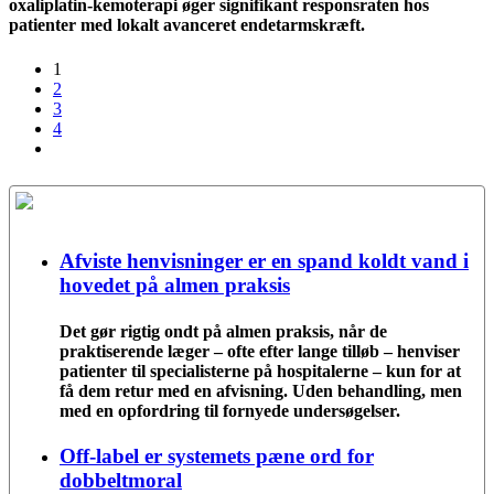
oxaliplatin-kemoterapi øger signifikant responsraten hos
patienter med lokalt avanceret endetarmskræft.
1
2
3
4
Afviste henvisninger er en spand koldt vand i
hovedet på almen praksis
Det gør rigtig ondt på almen praksis, når de
praktiserende læger – ofte efter lange tilløb – henviser
patienter til specialisterne på hospitalerne – kun for at
få dem retur med en afvisning. Uden behandling, men
med en opfordring til fornyede undersøgelser.
Off-label er systemets pæne ord for
dobbeltmoral