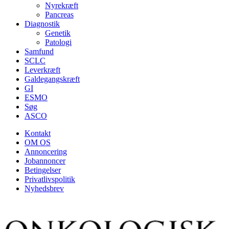
Nyrekræft
Pancreas
Diagnostik
Genetik
Patologi
Samfund
SCLC
Leverkræft
Galdegangskræft
GI
ESMO
Søg
ASCO
Kontakt
OM OS
Annoncering
Jobannoncer
Betingelser
Privatlivspolitik
Nyhedsbrev