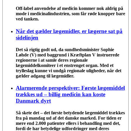
Off-label anvendelse af medicin kommer nok aldrig på
mode i medicinalindustrien, som får røde knopper bare
ved tanken.
Når det gælder lægemidler, er lægerne sat på
sidelinjen
Det så rigtig godt ud, da sundhedsminister Sophie
Løhde (V) med baggrund i Kræftplan V instruerede
regionerne i at samle deres regionale
lægemiddelkomiteer i et enstrenget organ. Med et
trylleslag kunne vi undgå regionale uligheder, når det
gælder adgang til lægemidler.
Alarmerende perspektiver: Første lægemiddel
trækkes ud – billig medicin kan koste
Danmark dyrt
Så skete det – det første betydende lægemiddel trækkes
fra på mandag ud af det danske marked. For tiden er
mere end 2.000 patienter ellers i behandling med det,
fordi de har betydelige udfordringer med deres