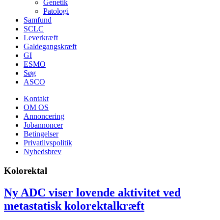
Genetik
Patologi
Samfund
SCLC
Leverkræft
Galdegangskræft
GI
ESMO
Søg
ASCO
Kontakt
OM OS
Annoncering
Jobannoncer
Betingelser
Privatlivspolitik
Nyhedsbrev
Kolorektal
Ny ADC viser lovende aktivitet ved
metastatisk kolorektalkræft