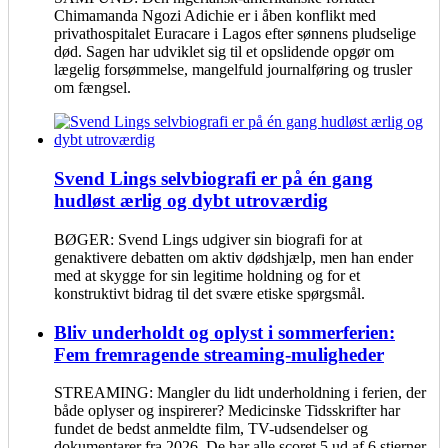
Chimamanda Ngozi Adichie er i åben konflikt med
privathospitalet Euracare i Lagos efter sønnens pludselige
død. Sagen har udviklet sig til et opslidende opgør om
lægelig forsømmelse, mangelfuld journalføring og trusler
om fængsel.
Svend Lings selvbiografi er på én gang
hudløst ærlig og dybt utroværdig
BØGER: Svend Lings udgiver sin biografi for at
genaktivere debatten om aktiv dødshjælp, men han ender
med at skygge for sin legitime holdning og for et
konstruktivt bidrag til det svære etiske spørgsmål.
Bliv underholdt og oplyst i sommerferien:
Fem fremragende streaming-muligheder
STREAMING: Mangler du lidt underholdning i ferien, der
både oplyser og inspirerer? Medicinske Tidsskrifter har
fundet de bedst anmeldte film, TV-udsendelser og
dokumentarer fra 2026. De har alle scoret 5 ud af 6 stjerner.