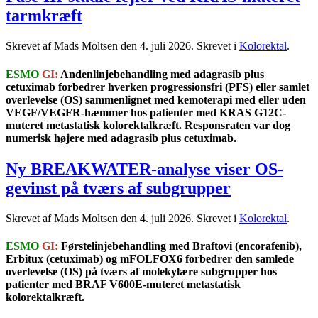
tarmkræft
Skrevet af Mads Moltsen den
4. juli 2026
. Skrevet i
Kolorektal
.
ESMO
GI:
Andenlinjebehandling med adagrasib plus
cetuximab forbedrer hverken progressionsfri (PFS) eller samlet
overlevelse (OS) sammenlignet med kemoterapi med eller uden
VEGF/VEGFR-hæmmer hos patienter med KRAS G12C-
muteret metastatisk kolorektalkræft. Responsraten var dog
numerisk højere med adagrasib plus cetuximab.
Ny BREAKWATER-analyse viser OS-
gevinst på tværs af subgrupper
Skrevet af Mads Moltsen den
4. juli 2026
. Skrevet i
Kolorektal
.
ESMO
GI:
Førstelinjebehandling med Braftovi (encorafenib),
Erbitux (cetuximab) og mFOLFOX6 forbedrer den samlede
overlevelse (OS) på tværs af molekylære subgrupper hos
patienter med BRAF V600E-muteret metastatisk
kolorektalkræft.