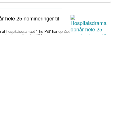
r hele 25 nomineringer til
 hospitalsdramaet ‘The Pitt’ har opnået
mineringer. Heraf er 13 i
e trues med fængsel efter søns
merikanske forfatter Chimamanda Ngozi
ed privathospitalet Euracare i Lagos efter
n har udviklet sig til et opslidende opgør
gelfuld journalføring og trusler om
rafi er på én gang hudløst
rdig
sin biografi for at genaktivere debatten
n ender med at skygge for sin legitime
ivt bidrag til det svære etiske spørgsmål.
plyst i sommerferien: Fem
ing-muligheder