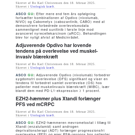
Skrevet af Bo Karl Christensen den
18. februar 2025
.
Skrevet i
Urologisk kræft
.
Efter mere end fem års opfølgning
ASCO
GU
:
fortsætter kombinationen af Opdivo (nivolumab,
NIVO) og Cabometyx (cabozantinib, CABO) med at
demonstrere forbedrede overlevelsesdata
sammenlignet med sunitinib i første linje mod
avanceret nyrecellekarcinom (aRCC). Behandlingen
blev for nyligt afvist af Medicinrådet.
Adjuverende Opdivo har lovende
tendens på overlevelse ved muskel-
invasiv blærekræft
Skrevet af Bo Karl Christensen den
18. februar 2025
.
Skrevet i
Urologisk kræft
.
Adjuverende Opdivo (nivolumab) forbedrer
ASCO
GU
:
sygdomsfri overlevelse (DFS) signifikant og viser en
tendens til forbedret samlet overlevelse (OS) hos
patienter med muskelinvasiv blærekræft (MIBC), især
blandt dem med PD-L1-ekspression ≥ 1 procent.
EZH2-hæmmer plus Xtandi forlænger
PFS ved mCRPC
Skrevet af Bo Karl Christensen den
18. februar 2025
.
Skrevet i
Urologisk kræft
.
EZH2-hæmmeren mevrometostat i tillæg til
ASCO
GU
:
Xtandi (enzalutamid) samt androgen
deprivationsterapi (ADT) forlænger progressionsfri
overlevelse (PFS) og øger PSA-respons hos patienter