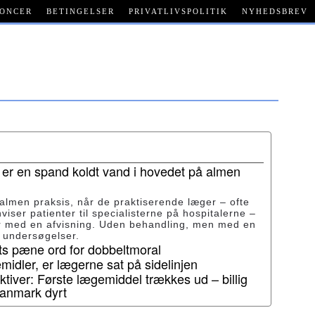
ONCER
BETINGELSER
PRIVATLIVSPOLITIK
NYHEDSBREV
 er en spand koldt vand i hovedet på almen
 almen praksis, når de praktiserende læger – ofte
nviser patienter til specialisterne på hospitalerne –
ur med en afvisning. Uden behandling, men med en
e undersøgelser.
ets pæne ord for dobbeltmoral
idler, er lægerne sat på sidelinjen
tiver: Første lægemiddel trækkes ud – billig
Danmark dyrt