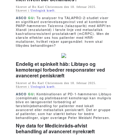
Skrevet af Bo Karl Christensen den
18. februar 2025
.
Skrevet i
Urologisk kræft
.
To analyser fra TALAPRO-2-studiet viser
ASCO
GU
:
en signifikant overlevelsesgevinst ved at kombinere
PARP-hæmmeren Talzenna (talazoparib) med ARPI’en
Xtandi (enzalutamid) i første linje ved metastatisk
kastrationsresistent prostatakræft (mCRPC). Men de
største effekter ses hos patienter med HRR-
mutationer, hvilket rejser spørgsmålet: hvem skal
tilbydes behandlingen?
Endelig et spinkelt håb: Libtayo og
kemoterapi forbedrer responsrater ved
avanceret peniskræft
Skrevet af Bo Karl Christensen den
18. februar 2025
.
Skrevet i
Urologisk kræft
.
Kombinationen af PD-1-hæmmeren Libtayo
ASCO
GU
:
(cemiplimab) og platinbaseret kemoterapi kan muligvis
blive en længeventet forbedring af
førstelinjebehandling for patienter med lokalt
avanceret eller metastatisk peniskræft. Det er gruppe
af patienter, som har stærkt behov for bedre
behandlinger, siger overlæge Peter Meidahl Petersen.
Nye data for Medicinråds-afvist
behandling af avanceret nyrekræft