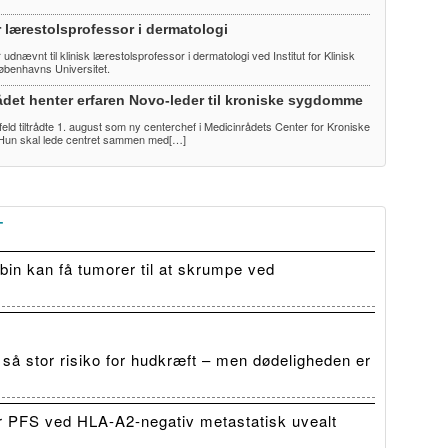
r lærestolsprofessor i dermatologi
udnævnt til klinisk lærestolsprofessor i dermatologi ved Institut for Klinisk
øbenhavns Universitet.
ådet henter erfaren Novo-leder til kroniske sygdomme
eld tiltrådte 1. august som ny centerchef i Medicinrådets Center for Kroniske
un skal lede centret sammen med[…]
T
in kan få tumorer til at skrumpe ved
 så stor risiko for hudkræft – men dødeligheden er
r PFS ved HLA-A2-negativ metastatisk uvealt