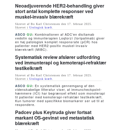
Neoadjuverende HER2-behandling giver
stort antal komplette responser ved
muskel-invasiv blærekræft
Skrevet af Bo Karl Christensen den
17. februar 2025
.
Skrevet i
Urologisk kræft
.
Kombinationen af ADC’en disitamab
ASCO
GU
:
vedotin og immunterapien Loqtorzi (toripalimab) giver
en høj patologisk komplet responsrate (pCR) hos
patienter med HER2-positiv muskel-invasiv
blærekræft (MIBC).
Systematisk review afslører udfordring
ved immunterapi og kemoterapi-refraktær
testikelkræft
Skrevet af Bo Karl Christensen den
17. februar 2025
.
Skrevet i
Urologisk kræft
.
En systematisk gennemgang af den
ASCO
GU
:
videnskabelige litteratur viser, at immuncheckpoint-
hæmmere (ICI) har begrænset effekt som monoterapi
til patienter med kemoterapi-refraktær testikelkræft.
Kun tumorer med specifikke biomarkører ser ud til at
respondere.
Padcev plus Keytruda giver fortsat
markant OS-gevinst ved metastatisk
blærekræft