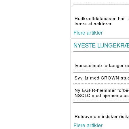
Hudkræftdatabasen har luk
tværs af sektorer
Flere artikler
NYESTE LUNGEKR
Ivonescimab forlænger o
Syv år med CROWN-studiet
Ny EGFR-hæmmer forbedr
NSCLC med hjernemetas
Retsevmo mindsker risiko
Flere artikler