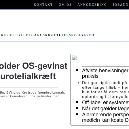
KONTAKT
OM OS
ANNONCERING
JOBANN
ERKRÆFT
GALDEGANGSKRÆFT
GI
ESMO
SØG
ASCO
older OS-gevinst
Afviste henvisninger
 urotelialkræft
praksis
Det gør rigtig ondt på
efter lange tilløb – he
kun for at få dem ret
tin, EV) plus Keytruda (pembrolizumab,
seret kemoterapi hos patienter med
opfordring til fornyed
Off-label er system
Når det gælder lægem
Alarmerende perspek
medicin kan koste 