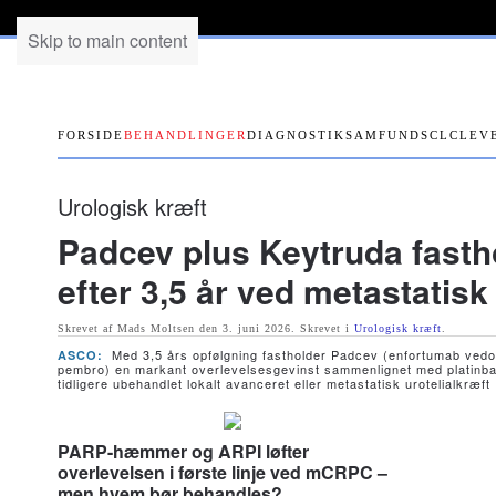
Skip to main content
FORSIDE
BEHANDLINGER
DIAGNOSTIK
SAMFUND
SCLC
LEV
Urologisk kræft
Padcev plus Keytruda fasth
efter 3,5 år ved metastatisk
Skrevet af Mads Moltsen den
3. juni 2026
. Skrevet i
Urologisk kræft
.
Med 3,5 års opfølgning fastholder Padcev (enfortumab vedo
ASCO:
pembro) en markant overlevelsesgevinst sammenlignet med platinba
tidligere ubehandlet lokalt avanceret eller metastatisk urotelialkræft
PARP-hæmmer og ARPI løfter
overlevelsen i første linje ved mCRPC –
men hvem bør behandles?