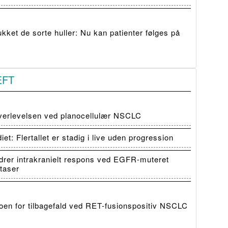
ket de sorte huller: Nu kan patienter følges på
ÆFT
verlevelsen ved planocellulær NSCLC
: Flertallet er stadig i live uden progression
er intrakranielt respons ved EGFR-muteret
taser
en for tilbagefald ved RET-fusionspositiv NSCLC