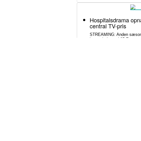
Hospitalsdrama opnå
central TV-pris
STREAMING: Anden sæson af
intet mindre end 25 Emmy-no
skuespillerkategorierne.
Litterær superstjern
død
SAMFUND: Den nigeriansk-a
Adichie er i åben konflikt m
sønnens pludselige død. Sage
om lægelig forsømmelse, man
fængsel.
Svend Lings selvbiog
ærlig og dybt utrovæ
BØGER: Svend Lings udgiver 
om aktiv dødshjælp, men ha
holdning og for et konstrukt
Bliv underholdt og o
fremragende stream