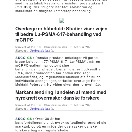
med metastatisk kastrationsresistent prostatakræft
(mCRPC), der tidligere har fået abirateron og
maksimalt én tidligere kemoterapibehandling.
Overlæge er håbefuld: Studier viser vejen
til bedre Lu-PSMA-617-behandling ved
mCRPC
Skrevet af Bo Karl Christensen den
17. februar 2025
.
Skrevet i
Urologisk kræft
.
Danske prostata-onkologer vil gerne
ASCO
GU
:
bruge Lutetium 177-PSMA-617 (Lu-PSMA), når en
mCRPC-patient har udtømt sine
behandlingsmuligheder. Lægemidlet er godkendt af
EMA, men producenten har endnu ikke søgt
Medicinrådet, og lægemiddelkomiteen afslår nu de
individuelle ansøgninger, fortæller overlæge Peter
Meidahl Petersen. Ny viden giver dog fornyet håb.
Markant ændring i andelen af mænd med
nyrekræft overrasker danske forskere
Skrevet af Bo Karl Christensen den
17. februar 2025
.
Skrevet i
Urologisk kræft
.
Over 30 år har
ASCO
GU
:
kønsfordelingen blandt nyrekræftpatienter ændret sig
markant, og på en måde der overrasker danske
forskere bag nyt registerstudie.