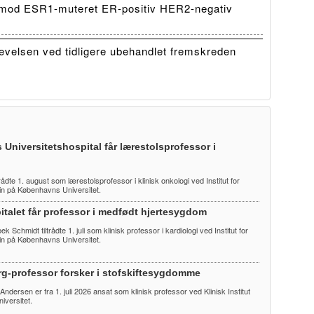
mod ESR1-muteret ER-positiv HER2-negativ
evelsen ved tidligere ubehandlet fremskreden
 Universitetshospital får lærestolsprofessor i
trådte 1. august som lærestolsprofessor i klinisk onkologi ved Institut for
cin på Københavns Universitet.
talet får professor i medfødt hjertesygdom
 Schmidt tiltrådte 1. juli som klinisk professor i kardiologi ved Institut for
cin på Københavns Universitet.
rg-professor forsker i stofskiftesygdomme
 Andersen er fra 1. juli 2026 ansat som klinisk professor ved Klinisk Institut
iversitet.