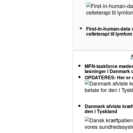
First-in-human-data v
celleterapi til lymfom
MFN-taskforce mødes 
løsninger i Danmark
OPDATERES: Her er d
Danmark afviste kræft
den i Tyskland