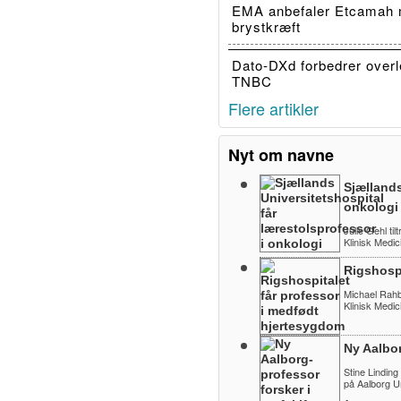
EMA anbefaler Etcamah 
brystkræft
Dato-DXd forbedrer overl
TNBC
Flere artikler
Nyt om navne
Sjællands
onkologi
Julie Gehl til
Klinisk Medi
Rigshospi
Michael Rahbek
Klinisk Medi
Ny Aalbo
Stine Linding
på Aalborg Un