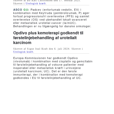
Skrevet af Bo Karl Christensen den
17. februar 2025
.
Skrevet i
Urologisk kræft
.
Padcev (enfortumab vedotin, EV) i
ASCO
GU
:
kombination med Keytruda (pembrolizumab, P) øger
fortsat progressionsfri overlevelse (PFS) og samlet
overlevelse (OS) ved ubehandlet lokalt-avanceret
eller metastatisk urotelial cancer (la/mUC).
Behandlingen er nu tilgængelig for danske onkologer.
Opdivo plus kemoterapi godkendt til
førstelinjebehandling af urotelialt
karcinom
Skrevet af Signe Juul Kraft den
6. juli 2024
. Skrevet i
Urologisk kræft
.
Europa-Kommissionen har godkendt Opdivo
(nivolumab) i kombination med cisplatin og gemcitabin
til førstelinjebehandling af voksne patienter med
inoperabel eller metastatisk kræft i urinvejene
(urotelialt karcinom; UC). Det er den første
immunterapi, der i kombination med kemoterapi
godkendes i EU til førstelinjebehandling af UC.