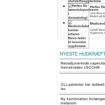
Herlev få
Lone Skov er 
Medicin på K
Medicinr
Lisbeth Bonef
Sygdomme. H
NYESTE HUDKRÆF
Neoadjuverende capecitab
fremskreden cSCCHN
CLL-patienter har dobbelt
lav
Ny kombination forlænge
melanom