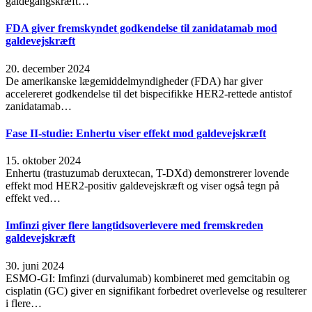
galdegangskræft…
FDA giver fremskyndet godkendelse til zanidatamab mod
galdevejskræft
20. december 2024
De amerikanske lægemiddelmyndigheder (FDA) har giver
accelereret godkendelse til det bispecifikke HER2-rettede antistof
zanidatamab…
Fase II-studie: Enhertu viser effekt mod galdevejskræft
15. oktober 2024
Enhertu (trastuzumab deruxtecan, T-DXd) demonstrerer lovende
effekt mod HER2-positiv galdevejskræft og viser også tegn på
effekt ved…
Imfinzi giver flere langtidsoverlevere med fremskreden
galdevejskræft
30. juni 2024
ESMO-GI: Imfinzi (durvalumab) kombineret med gemcitabin og
cisplatin (GC) giver en signifikant forbedret overlevelse og resulterer
i flere…