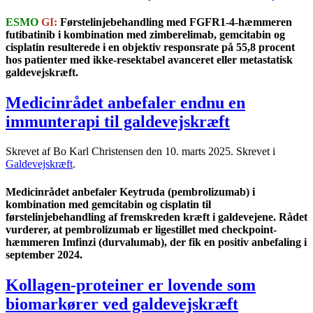
ESMO
GI:
Førstelinjebehandling med FGFR1-4-hæmmeren
futibatinib i kombination med zimberelimab, gemcitabin og
cisplatin resulterede i en objektiv responsrate på 55,8 procent
hos patienter med ikke-resektabel avanceret eller metastatisk
galdevejskræft.
Medicinrådet anbefaler endnu en
immunterapi til galdevejskræft
Skrevet af Bo Karl Christensen den
10. marts 2025
. Skrevet i
Galdevejskræft
.
Medicinrådet anbefaler Keytruda (pembrolizumab) i
kombination med gemcitabin og cisplatin til
førstelinjebehandling af fremskreden kræft i galdevejene. Rådet
vurderer, at pembrolizumab er ligestillet med checkpoint-
hæmmeren Imfinzi (durvalumab), der fik en positiv anbefaling i
september 2024.
Kollagen-proteiner er lovende som
biomarkører ved galdevejskræft