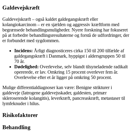
Galdevejskræft
Galdevejskræft – også kaldet galdegangskræft eller
kolangiokarcinom – er en sjælden og aggressiv kræftform med
begrænsede behandlingsmuligheder. Nyere forskning har fokuseret
på at forbedre behandlingsresultaterne og forstå de udfordringer, der
er forbundet med sygdommen.
Incidens:
Årligt diagnosticeres cirka 150 til 200 tilfælde af
galdegangskræft i Danmark, hyppigst i aldersgruppen 50 til
70 år.
Dødelighed:
Overlevelse, selv blandt tilsyneladende radikalt
opererede, er lav. Omkring 15 procent overlever fem år.
Overlevelse efter et år ligger på omkring 50 procent.
Mulige differentialdiagnoser kan være: Benigne strikturer i
galdeveje (Iatrogene galdevejsskader, galdesten, primær
skleroserende kolangitis), leverkræft, pancreaskræft, metastaser til
lymfeknuder i hilus.
Risikofaktorer
Behandling