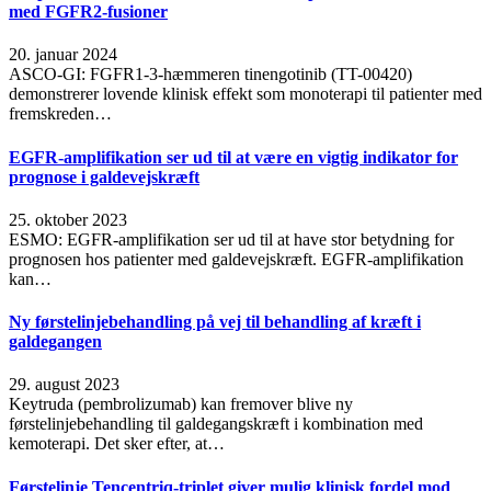
med FGFR2-fusioner
20. januar 2024
ASCO-GI: FGFR1-3-hæmmeren tinengotinib (TT-00420)
demonstrerer lovende klinisk effekt som monoterapi til patienter med
fremskreden…
EGFR-amplifikation ser ud til at være en vigtig indikator for
prognose i galdevejskræft
25. oktober 2023
ESMO: EGFR-amplifikation ser ud til at have stor betydning for
prognosen hos patienter med galdevejskræft. EGFR-amplifikation
kan…
Ny førstelinjebehandling på vej til behandling af kræft i
galdegangen
29. august 2023
Keytruda (pembrolizumab) kan fremover blive ny
førstelinjebehandling til galdegangskræft i kombination med
kemoterapi. Det sker efter, at…
Førstelinje Tencentriq-triplet giver mulig klinisk fordel mod