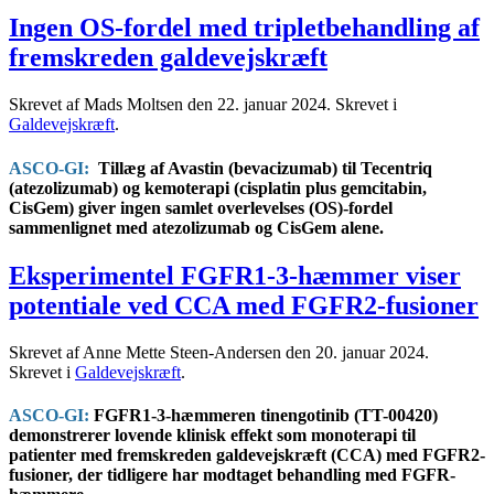
Ingen OS-fordel med tripletbehandling af
fremskreden galdevejskræft
Skrevet af Mads Moltsen den
22. januar 2024
. Skrevet i
Galdevejskræft
.
ASCO-GI:
Tillæg af Avastin (bevacizumab) til Tecentriq
(atezolizumab) og kemoterapi (cisplatin plus gemcitabin,
CisGem) giver ingen samlet overlevelses (OS)-fordel
sammenlignet med atezolizumab og CisGem alene.
Eksperimentel FGFR1-3-hæmmer viser
potentiale ved CCA med FGFR2-fusioner
Skrevet af Anne Mette Steen-Andersen den
20. januar 2024
.
Skrevet i
Galdevejskræft
.
ASCO-GI:
FGFR1-3-hæmmeren tinengotinib (TT-00420)
demonstrerer lovende klinisk effekt som monoterapi til
patienter med fremskreden galdevejskræft (CCA) med FGFR2-
fusioner, der tidligere har modtaget behandling med
FGFR-