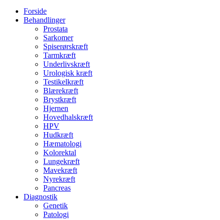
Forside
Behandlinger
Prostata
Sarkomer
Spiserørskræft
Tarmkræft
Underlivskræft
Urologisk kræft
Testikelkræft
Blærekræft
Brystkræft
Hjernen
Hovedhalskræft
HPV
Hudkræft
Hæmatologi
Kolorektal
Lungekræft
Mavekræft
Nyrekræft
Pancreas
Diagnostik
Genetik
Patologi