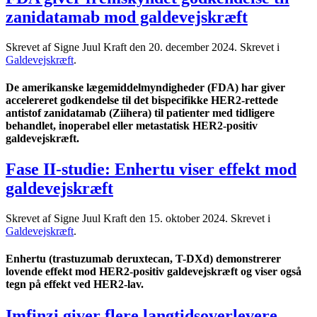
zanidatamab mod galdevejskræft
Skrevet af Signe Juul Kraft den
20. december 2024
. Skrevet i
Galdevejskræft
.
De amerikanske lægemiddelmyndigheder (FDA) har giver
accelereret godkendelse til det bispecifikke HER2-rettede
antistof zanidatamab (Ziihera) til patienter med tidligere
behandlet, inoperabel eller metastatisk HER2-positiv
galdevejskræft.
Fase II-studie: Enhertu viser effekt mod
galdevejskræft
Skrevet af Signe Juul Kraft den
15. oktober 2024
. Skrevet i
Galdevejskræft
.
Enhertu (trastuzumab deruxtecan, T-DXd) demonstrerer
lovende effekt mod HER2-positiv galdevejskræft og viser også
tegn på effekt ved HER2-lav.
Imfinzi giver flere langtidsoverlevere