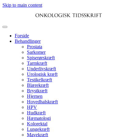
Skip to main content
Forside
Behandlinger
Prostata
Sarkomer
Spiserørskræft
Tarmkræft
Underlivskræft
Urologisk kræft
Testikelkræft
Blærekræft
Brystkræft
Hjernen
Hovedhalskræft
HPV
Hudkræft
Hæmatologi
Kolorektal
Lungekræft
Mavekræft