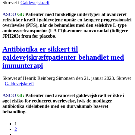
Skrevet i
Galdevejskræft
.
ASCO
GI:
Patienter med forskellige undertyper af avanceret
refraktær kræft i galdevejene opnår en længere progressionsfri
overlevelse (PFS), når de behandles med den selektive L-type
aminosyretransportør (LAT1)hæmmer nanvuranlat (tidligere
JPH203) frem for placebo.
Antibiotika er sikkert til
galdevejskræftpatienter behandlet med
immunterapi
Skrevet af Henrik Reinberg Simonsen den
21. januar 2023
. Skrevet
i
Galdevejskræft
.
ASCO
GI:
Patienter med avanceret galdevejskræft er ikke i
øget risiko for reduceret overlevelse, hvis de modtager
antibiotika sideløbende med en durvalumab-baseret
behandling.
1
2