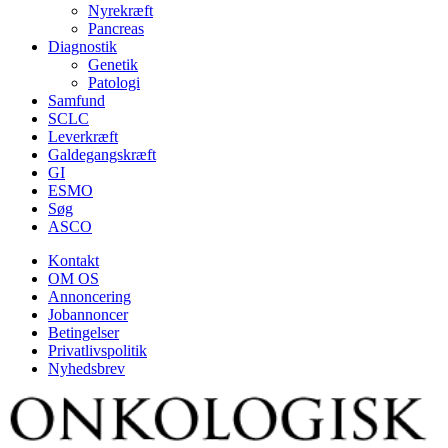
Nyrekræft
Pancreas
Diagnostik
Genetik
Patologi
Samfund
SCLC
Leverkræft
Galdegangskræft
GI
ESMO
Søg
ASCO
Kontakt
OM OS
Annoncering
Jobannoncer
Betingelser
Privatlivspolitik
Nyhedsbrev