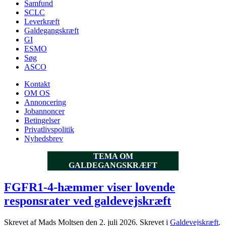
Samfund
SCLC
Leverkræft
Galdegangskræft
GI
ESMO
Søg
ASCO
Kontakt
OM OS
Annoncering
Jobannoncer
Betingelser
Privatlivspolitik
Nyhedsbrev
TEMA OM
GALDEGANGSKRÆFT
FGFR1-4-hæmmer viser lovende
responsrater ved galdevejskræft
Skrevet af Mads Moltsen den
2. juli 2026
. Skrevet i
Galdevejskræft
.