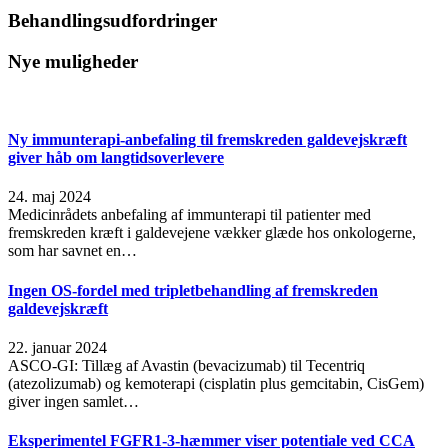
Behandlingsudfordringer
Nye muligheder
Ny immunterapi-anbefaling til fremskreden galdevejskræft
giver håb om langtidsoverlevere
24. maj 2024
Medicinrådets anbefaling af immunterapi til patienter med
fremskreden kræft i galdevejene vækker glæde hos onkologerne,
som har savnet en…
Ingen OS-fordel med tripletbehandling af fremskreden
galdevejskræft
22. januar 2024
ASCO-GI: Tillæg af Avastin (bevacizumab) til Tecentriq
(atezolizumab) og kemoterapi (cisplatin plus gemcitabin, CisGem)
giver ingen samlet…
Eksperimentel FGFR1-3-hæmmer viser potentiale ved CCA