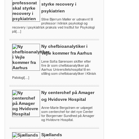
styrke recovery i
psykiatrien
Stine Bjerrum Møller er udnævnt til
professor i klinisk psykologi og
recovery i psykiatrisk praksis ved Institut for Psykologi
på[…]
Ny chefbioanalytiker i
Vejle kommer fra Aarhus
Lene Sofia Sørensen skifter efter
fire år som chefbioanalytiker på
Aarhus Universitetshospital til en
stilling som chefbioanalytiker i Klinisk
Patologi[…]
Ny centerchef på Amager
og Hvidovre Hospital
Anne-Marie Bergstrøm er udpeget
som centerchef for det nye Center
for Borgernær Sundhed på Amager
og Hvidovre Hospital.
Sjællands