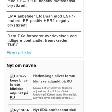
mod HR+/HER2-negativ metastatisk
brystkræft
EMA anbefaler Etcamah mod ESR1-
muteret ER-positiv HER2-negativ
brystkræft
Dato-DXd forbedrer overlevelsen ved
tidligere ubehandlet fremskreden
TNBC
Flere artikler
Nyt om navne
Herlev-læge bliver første
kliniske adjunkt på KU
Nikolai Loft er udnævnt til klinisk
adjunkt ved Institut for Klinisk
Medicin på Københavns Universitet.
Dermed bliver han den første,[…]
Nyt SDU-professorat skal