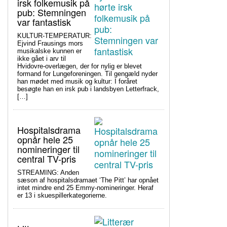
irsk folkemusik på
pub: Stemningen
var fantastisk
KULTUR-TEMPERATUR:
Ejvind Frausings mors
musikalske kunnen er
ikke gået i arv til
Hvidovre-overlægen, der for nylig er blevet
formand for Lungeforeningen. Til gengæld nyder
han mødet med musik og kultur: I foråret
besøgte han en irsk pub i landsbyen Letterfrack,
[…]
Hospitalsdrama
opnår hele 25
nomineringer til
central TV-pris
STREAMING: Anden
sæson af hospitalsdramaet ‘The Pitt’ har opnået
intet mindre end 25 Emmy-nomineringer. Heraf
er 13 i skuespillerkategorierne.