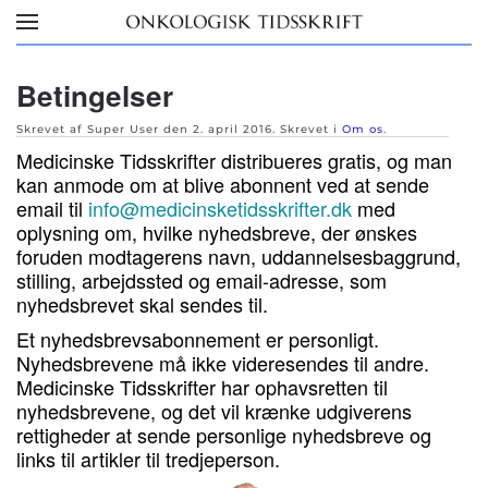
Skip to main content
Betingelser
Skrevet af Super User den
2. april 2016
. Skrevet i
Om os
.
Medicinske Tidsskrifter distribueres gratis, og man
kan anmode om at blive abonnent ved at sende
email til
info@medicinsketidsskrifter.dk
med
oplysning om, hvilke nyhedsbreve, der ønskes
foruden modtagerens navn, uddannelsesbaggrund,
stilling, arbejdssted og email-adresse, som
nyhedsbrevet skal sendes til.
Et nyhedsbrevsabonnement er personligt.
Nyhedsbrevene må ikke videresendes til andre.
Medicinske Tidsskrifter har ophavsretten til
nyhedsbrevene, og det vil krænke udgiverens
rettigheder at sende personlige nyhedsbreve og
links til artikler til tredjeperson.