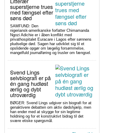
Litterær
superstjerne trues
med fængsel efter
søns død
SAMFUND: Den
nigeriansk-amerikanske forfatter Chimamanda
Ngozi Adichie er i åben konflikt med
privathospitalet Euracare i Lagos efter sønnens
pludselige død. Sagen har udviklet sig til et
opslidende opgør om lægelig forsømmelse,
mangelfuld journalføring og trusler om fængsel.
Svend Lings
selvbiografi er på
én gang hudløst
ærlig og dybt
utroværdig
BØGER: Svend Lings udgiver sin biografi for at
genaktivere debatten om aktiv dødshjælp, men
han ender med at skygge for sin legitime
holdning og for et konstruktivt bidrag til det
svære etiske spørgsmål.