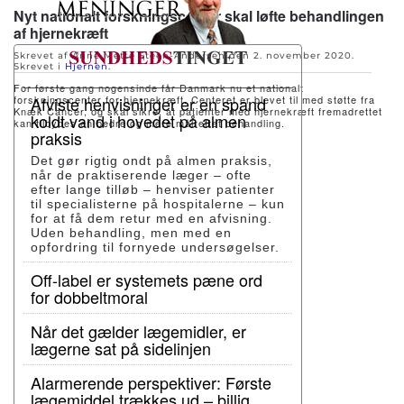
Nyt nationalt forskningscenter skal løfte behandlingen
af hjernekræft
Skrevet af Anne Mette Steen-Andersen den
2. november 2020
.
Skrevet i
Hjernen
.
For første gang nogensinde får Danmark nu et nationalt
forskningscenter for hjernekræft. Centeret er blevet til med støtte fra
Afviste henvisninger er en spand
Knæk Cancer, og skal sikre, at patienter med hjernekræft fremadrettet
koldt vand i hovedet på almen
kan tilbydes en bedre og mere målrettet behandling.
praksis
Det gør rigtig ondt på almen praksis,
når de praktiserende læger – ofte
efter lange tilløb – henviser patienter
til specialisterne på hospitalerne – kun
for at få dem retur med en afvisning.
Uden behandling, men med en
opfordring til fornyede undersøgelser.
Off-label er systemets pæne ord
for dobbeltmoral
Når det gælder lægemidler, er
lægerne sat på sidelinjen
Alarmerende perspektiver: Første
lægemiddel trækkes ud – billig