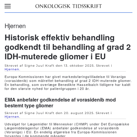
Skip to main content
Hjernen
Historisk effektiv behandling
godkendt til behandling af grad 2
IDH-muterede gliomer i EU
Skrevet af Signe Juul Kraft den
13. oktober 2025
. Skrevet i
Hjernen
.
Europa-Kommissionen har givet markedsføringstilladelse til Voranigo
(vorasidenib) som målrettet behandling af grad 2 IDH-muterede gliomer.
En behandling, som overlæge Benedikte Hasselbalch tidligere har kaldt
for den største nyhed for patientgruppen i 20 år.
EMA anbefaler godkendelse af vorasidenib mod
bestemt type gliomer
Skrevet af Signe Juul Kraft den
20. august 2025
. Skrevet i
Hjernen
.
Udvalget for Lægemidler til Mennesker (CHMP) under Det Europæiske
Lægemiddelagentur (EMA) anbefaler godkendelse af vorasidenib
(Voranigo) i EU. En endelig afgørelse fra Europa-Kommissionen
forventes i de kommende måneder.