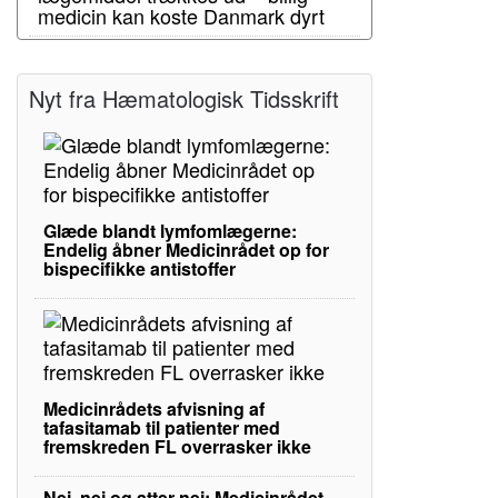
medicin kan koste Danmark dyrt
Nyt fra Hæmatologisk Tidsskrift
Glæde blandt lymfomlægerne:
Endelig åbner Medicinrådet op for
bispecifikke antistoffer
Medicinrådets afvisning af
tafasitamab til patienter med
fremskreden FL overrasker ikke
Nej, nej og atter nej: Medicinrådet