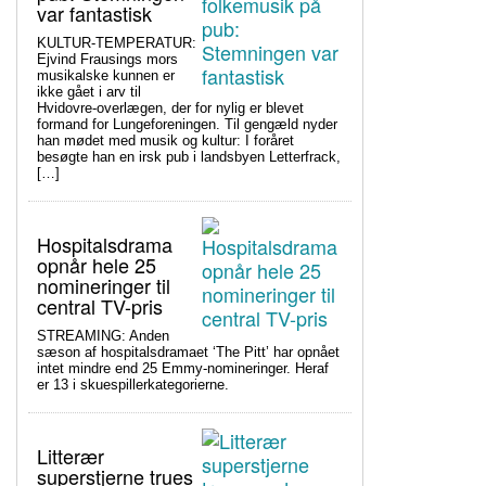
var fantastisk
KULTUR-TEMPERATUR:
Ejvind Frausings mors
musikalske kunnen er
ikke gået i arv til
Hvidovre-overlægen, der for nylig er blevet
formand for Lungeforeningen. Til gengæld nyder
han mødet med musik og kultur: I foråret
besøgte han en irsk pub i landsbyen Letterfrack,
[…]
Hospitalsdrama
opnår hele 25
nomineringer til
central TV-pris
STREAMING: Anden
sæson af hospitalsdramaet ‘The Pitt’ har opnået
intet mindre end 25 Emmy-nomineringer. Heraf
er 13 i skuespillerkategorierne.
Litterær
superstjerne trues