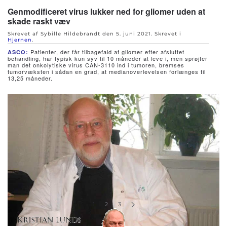
Genmodificeret virus lukker ned for gliomer uden at
skade raskt væv
Skrevet af Sybille Hildebrandt den
5. juni 2021
. Skrevet i
Hjernen
.
Patienter, der får tilbagefald af gliomer efter afsluttet
ASCO:
behandling, har typisk kun syv til 10 måneder at leve i, men sprøjter
man det onkolytiske virus CAN-3110 ind i tumoren, bremses
tumorvæksten i sådan en grad, at medianoverlevelsen forlænges til
13,25 måneder.
1
2
3