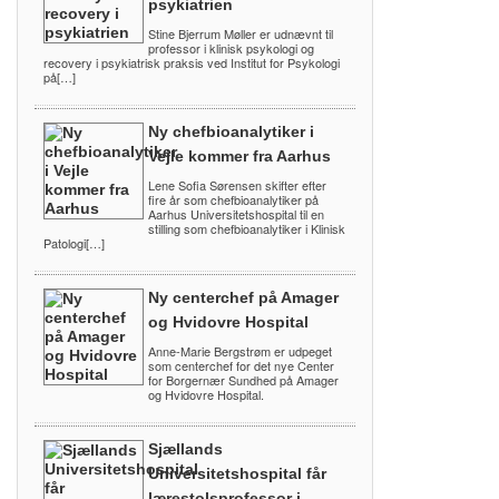
psykiatrien
Stine Bjerrum Møller er udnævnt til
professor i klinisk psykologi og
recovery i psykiatrisk praksis ved Institut for Psykologi
på[…]
Ny chefbioanalytiker i
Vejle kommer fra Aarhus
Lene Sofia Sørensen skifter efter
fire år som chefbioanalytiker på
Aarhus Universitetshospital til en
stilling som chefbioanalytiker i Klinisk
Patologi[…]
Ny centerchef på Amager
og Hvidovre Hospital
Anne-Marie Bergstrøm er udpeget
som centerchef for det nye Center
for Borgernær Sundhed på Amager
og Hvidovre Hospital.
Sjællands
Universitetshospital får
lærestolsprofessor i