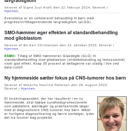
lavgradsgliom
Skrevet af Signe Juul Kraft den
22. februar 2024
. Skrevet i
Hjernen
.
Everolimus er en veltolereret behandling til børn med
progressivt/tilbagevendende lavgradsgliom (pLGG).
SMO-hæmmer øger effekten af standardbehandling
mod glioblastom
Skrevet af Bo Karl Christensen den
22. oktober 2023
. Skrevet i
Hjernen
.
Tillæg af SMO-hæmmeren Glasdegib (GLG) til
ESMO:
standardbehandling mod glioblastom (strålebehandling og temozolomid)
viser god effekt. Knap 30 procent af deltagerne var stadig i live ved
data-cutoff.
Ny hjemmeside sætter fokus på CNS-tumorer hos børn
Skrevet af Natacha Houlind Petersen den
29. august 2023
.
Skrevet i
Hjernen
.
Et forskningsprojekt, der har resulteret i en ny
hjemmeside, skal hjælpe sundhedsprofessionelle
som pædiatere, øjenlæger og praktiserende læger
med at diagnosticere CNS-tumorer hos børn. Målet
er hurtigere diagnosticering og færre senfølger, lyder
det fra forsker bag projektet.