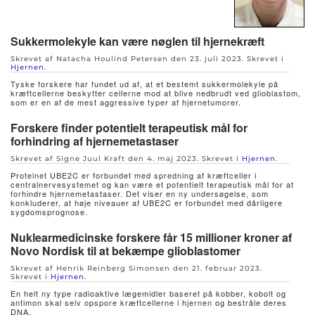
Sukkermolekyle kan være nøglen til hjernekræft
Skrevet af Natacha Houlind Petersen den
23. juli 2023
. Skrevet i
Hjernen
.
Tyske forskere har fundet ud af, at et bestemt sukkermolekyle på
kræftcellerne beskytter cellerne mod at blive nedbrudt ved glioblastom,
som er en af de mest aggressive typer af hjernetumorer.
Forskere finder potentielt terapeutisk mål for
forhindring af hjernemetastaser
Skrevet af Signe Juul Kraft den
4. maj 2023
. Skrevet i
Hjernen
.
Proteinet UBE2C er forbundet med spredning af kræftceller i
centralnervesystemet og kan være et potentielt terapeutisk mål for at
forhindre hjernemetastaser. Det viser en ny undersøgelse, som
konkluderer, at høje niveauer af UBE2C er forbundet med dårligere
sygdomsprognose.
Nuklearmedicinske forskere får 15 millioner kroner af
Novo Nordisk til at bekæmpe glioblastomer
Skrevet af Henrik Reinberg Simonsen den
21. februar 2023
.
Skrevet i
Hjernen
.
En helt ny type radioaktive lægemidler baseret på kobber, kobolt og
antimon skal selv opspore kræftcellerne i hjernen og bestråle deres
DNA.