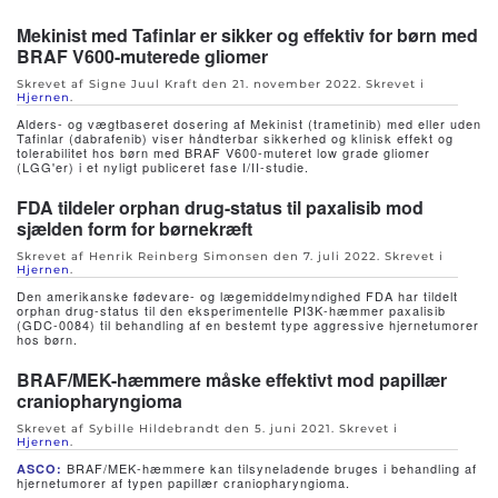
Mekinist med Tafinlar er sikker og effektiv for børn med
BRAF V600-muterede gliomer
Skrevet af Signe Juul Kraft den
21. november 2022
. Skrevet i
Hjernen
.
Alders- og vægtbaseret dosering af Mekinist (trametinib) med eller uden
Tafinlar (dabrafenib) viser håndterbar sikkerhed og klinisk effekt og
tolerabilitet hos børn med BRAF V600-muteret low grade gliomer
(LGG'er) i et nyligt publiceret fase I/II-studie.
FDA tildeler orphan drug-status til paxalisib mod
sjælden form for børnekræft
Skrevet af Henrik Reinberg Simonsen den
7. juli 2022
. Skrevet i
Hjernen
.
Den amerikanske fødevare- og lægemiddelmyndighed FDA har tildelt
orphan drug-status til den eksperimentelle PI3K-hæmmer paxalisib
(GDC-0084) til behandling af en bestemt type aggressive hjernetumorer
hos børn.
BRAF/MEK-hæmmere måske effektivt mod papillær
craniopharyngioma
Skrevet af Sybille Hildebrandt den
5. juni 2021
. Skrevet i
Hjernen
.
BRAF/MEK-hæmmere kan tilsyneladende bruges i behandling af
ASCO:
hjernetumorer af typen papillær craniopharyngioma.