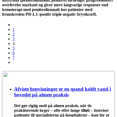
Keytruda (pembrolizumab, pembro) forlænger progressionsfri
overlevelse markant og giver mere langvarige responser end
kemoterapi med pembrolizumab hos patienter med
fremskreden PD-L1–positiv triple-negativ brystkræft.
1
2
3
4
5
6
7
Afviste henvisninger er en spand koldt vand i
hovedet på almen praksis
Det gør rigtig ondt på almen praksis, når de
praktiserende læger – ofte efter lange tilløb – henviser
patienter til specialisterne på hospitalerne – kun for at