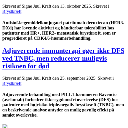
Skrevet af Signe Juul Kraft den
13. oktober 2025
. Skrevet i
Brystkræft
.
Antistof-lægemiddelkonjugatet patritumab deruxtecan (HER3-
DXd) har lovende aktivitet og håndterbar tolerabilitet hos
patienter med HR+, HER2- metastatisk brystkræft, som er
progredieret på CDK4/6-hæmmerbehandling.
Adjuverende immunterapi øger ikke DFS
ved TNBC, men reducerer muligvis
risikoen for død
Skrevet af Signe Juul Kraft den
25. september 2025
. Skrevet i
Brystkræft
.
Adjuverende behandling med PD-L1-hæmmeren Bavencio
(avelumab) forbedrer ikke sygdomsfri overlevelse (DFS) hos
patienter med højrisiko triple-negativ brystkræft (TNBC), men
en beskrivende analyse antyder en mulig gavnlig effekt på
samlet overlevelse.