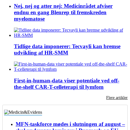
Nej, nej og atter nej: Medicinrådet afviser
endnu en gang Blenrep til fremskreden
myelomatose
Tidlige data imponerer: Tecvayli kan bremse
udvikling af HR-SMM
First-in-human-data viser potentiale ved off-
the-shelf CAR-T-celleterapi til lymfom
Flere artikler
MFN-taskforce mødes i slutningen af august –