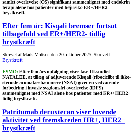
samlet overlevelse (OS) signifikant sammenlignet med endokrin
terapi alene hos patienter med højrisiko ER+/HER2-
brystkræft.
Efter fem år: Kisqali bremser fortsat
tilbagefald ved ER+/HER2- tidlig
brystkræft
Skrevet af Mads Moltsen den
20. oktober 2025
. Skrevet i
Brystkræft
.
ESMO:
Efter fem års opfølgning viser fase III-studiet
NATALEE, at tillæg af adjuverende Kisqali (ribociclib) til ikke-
steroide aromatasehæmmere (NSAI) giver en vedvarende
forbedring i invasiv sygdomsfri overlevelse (iDFS)
sammenlignet med NSAI alene hos patienter med ER+/ HER2-
tidlig brystkræft.
Patritumab deruxtecan viser lovende
aktivitet ved fremskreden HR+, HER2−
brystkræft