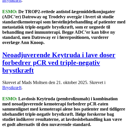
Brystkræft
.
ESMO:
De TROP2-rettede antistof-lægemiddelkonjugater
(ADC’er) Datroway og Trodelvy overgår i hvert sit studie
standardkemoterapi som førstelinjebehandling af patienter med
metastatisk triple-negativ brystkræft, som er uegnede til
behandling med immunterapi. Begge ADC’er kan blive ny
standard, men Datroway er i førerpositionen, vurderer
overlæge Ann Knoop.
Neoadjuverende Keytruda i lave doser
forbedrer pCR ved triple-negativ
brystkræft
Skrevet af Mads Moltsen den
21. oktober 2025
. Skrevet i
Brystkræft
.
ESMO:
Lavdosis Keytruda (pembrolizumab) i kombination
med neoadjuverende kemoterapi forbedrer pCR-raten
sammenlignet med kemoterapi alene hos patienter med tidligere
ubehandlet triple-negativ brystkræft. Ifølge forskerne bag
studiet indikerer resultaterne, at lavdosisbehandling kan være
et godt alternativ til den nuværende standard.