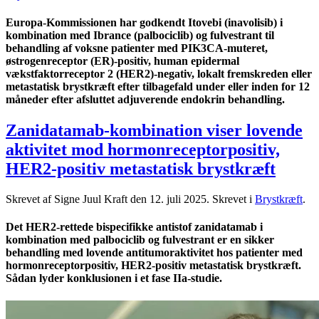
Europa-Kommissionen har godkendt Itovebi (inavolisib) i
kombination med Ibrance (palbociclib) og fulvestrant til
behandling af voksne patienter med PIK3CA-muteret,
østrogenreceptor (ER)-positiv, human epidermal
vækstfaktorreceptor 2 (HER2)-negativ, lokalt fremskreden eller
metastatisk brystkræft efter tilbagefald under eller inden for 12
måneder efter afsluttet adjuverende endokrin behandling.
Zanidatamab-kombination viser lovende
aktivitet mod hormonreceptorpositiv,
HER2-positiv metastatisk brystkræft
Skrevet af Signe Juul Kraft den
12. juli 2025
. Skrevet i
Brystkræft
.
Det HER2-rettede bispecifikke antistof zanidatamab i
kombination med palbociclib og fulvestrant er en sikker
behandling med lovende antitumoraktivitet hos patienter med
hormonreceptorpositiv, HER2-positiv metastatisk brystkræft.
Sådan lyder konklusionen i et fase IIa-studie.