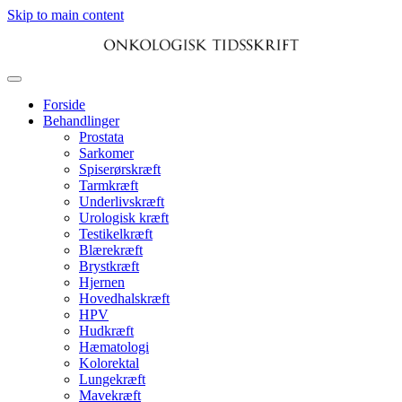
Skip to main content
Forside
Behandlinger
Prostata
Sarkomer
Spiserørskræft
Tarmkræft
Underlivskræft
Urologisk kræft
Testikelkræft
Blærekræft
Brystkræft
Hjernen
Hovedhalskræft
HPV
Hudkræft
Hæmatologi
Kolorektal
Lungekræft
Mavekræft