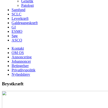
Genetik
Patologi
Samfund
SCLC
Leverkræft
Galdegangskræft
GI
ESMO
Søg
ASCO
Kontakt
OM OS
Annoncering
Jobannoncer
Betingelser
Privatlivspolitik
Nyhedsbrev
Brystkræft