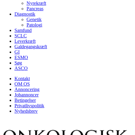
Nyrekræft
Pancreas
Diagnostik
Genetik
Patologi
Samfund
SCLC
Leverkræft
Galdegangskræft
GI
ESMO
Søg
ASCO
Kontakt
OM OS
Annoncering
Jobannoncer
Betingelser
Privatlivspolitik
Nyhedsbrev