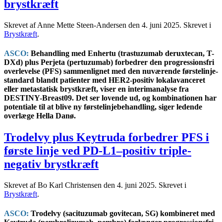
brystkræft
Skrevet af Anne Mette Steen-Andersen den
4. juni 2025
. Skrevet i
Brystkræft
.
ASCO:
Behandling med Enhertu (trastuzumab deruxtecan, T-
DXd) plus Perjeta (pertuzumab) forbedrer den progressionsfri
overlevelse (PFS) sammenlignet med den nuværende førstelinje-
standard blandt patienter med HER2-positiv lokalavanceret
eller metastatisk brystkræft, viser en interimanalyse fra
DESTINY-Breast09. Det ser lovende ud, og kombinationen har
potentiale til at blive ny førstelinjebehandling, siger ledende
overlæge Hella Danø.
Trodelvy plus Keytruda forbedrer PFS i
første linje ved PD-L1–positiv triple-
negativ brystkræft
Skrevet af Bo Karl Christensen den
4. juni 2025
. Skrevet i
Brystkræft
.
ASCO:
Trodelvy (sacituzumab govitecan, SG) kombineret med