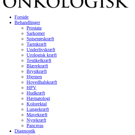
Forside
Behandlinger
Prostata
Sarkomer
Spiserørskræft
Tarmkræft
Underlivskræft
Urologisk kræft
Testikelkræft
Blærekræft
Brystkræft
Hjernen
Hovedhalskræft
HPV
Hudkræft
Hæmatologi
Kolorektal
Lungekræft
Mavekræft
Nyrekræft
Pancreas
Diagnostik