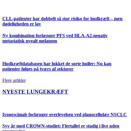
CLL-patienter har dobbelt så stor risiko for hudkræft – men
dødeligheden er lav
Ny kombination forlænger PFS ved HLA-A2-negativ
metastatisk uvealt melanom
Hudkræftdatabasen har lukket de sorte huller: Nu kan
patienter følges på tværs af sektorer
Flere artikler
NYESTE LUNGEKRÆFT
Ivonescimab forlænger overlevelsen ved planocellulær NSCLC
Syv år med CROWN-studiet: Flertallet er stadig i live uden