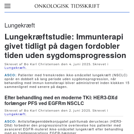
Skip to main content
Lungekræft
Lungekræftstudie: Immunterapi
givet tidligt på dagen fordobler
tiden uden sygdomsprogression
Skrevet af Bo Karl Christensen den
4. juni 2025
. Skrevet i
Lungekræft
.
Patienter med fremskreden ikke-småcellet lungekræft (NSCLC)
ASCO:
opnår en dobbelt så lang periode uden sygdomsprogression, når
behandling med immun-kemoterapi bliver administreret inden klokken 15
sammenlignet med senere på dagen.
Efter behandling med en moderne TKI: HER3-DXd
forlænger PFS ved EGFRm NSCLC
Skrevet af Bo Karl Christensen den
2. juni 2025
. Skrevet i
Lungekræft
.
Antistoflægemiddelkonjugatet patritumab deruxtecan (HER3-
ASCO:
DXd) forbedrer den progressionsfrie overlevelse hos patienter med
avanceret EGFR-muteret ikke-småcellet lungekræft efter behandling
med en tredje­generations EGFR-hæmmer.