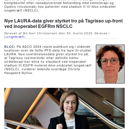
kompleksitet efter neoadjuverende behandling med kemoterapi og
Opdivo (nivolumab) hos patienter med stadium II-III ikke-småcellet
lungekræft (NSCLC).
Nye LAURA-data giver styrket tro på Tagrisso up-front
ved inoperabel EGFRm NSCLC
Skrevet af Bo Karl Christensen den
30. marts 2025
. Skrevet i
Lungekræft
.
På ASCO 2024 rejste publikum sig i stående
ELCC
:
ovationer over de flotte PFS-data fra fase III-studiet
LAURA. Nye overlevelsesdata giver styrket tro på,
at Tagrisso (osimertinib) efter definitiv kemo-
stråleterapi kan blive ny standard ved inoperabel
stadium III EGFR-muteret ikke-småcellet lungekræft
(NSCLC), vurderer ledende overlæge Christa
Haugaard Nyhus.