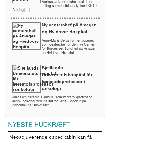
Aarhus Universitetshospital til en
stilling som chefbioanalytiker i Klinisk
Patologi[…]
Ny centerchef på Amager
og Hvidovre Hospital
Anne-Marie Bergstrøm er udpeget
som centerchef for det nye Center
for Borgernær Sundhed på Amager
og Hvidovre Hospital.
Sjællands
Universitetshospital får
lærestolsprofessor i
onkologi
Julie Gehl tiltrådte 1. august som lærestolsprofessor i
klinisk onkologi ved Institut for Klinisk Medicin på
Københavns Universitet.
NYESTE HUDKRÆFT
Neoadjuverende capecitabin kan få