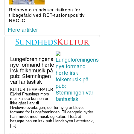
Retsevmo mindsker risikoen for
tilbagefald ved RET-fusionspositiv
NSCLC
Flere artikler
Lungeforeningens
nye formand hørte
irsk folkemusik på
pub: Stemningen
var fantastisk
KULTUR-TEMPERATUR:
Ejvind Frausings mors
musikalske kunnen er
ikke gået i arv til
Hvidovre-overlægen, der for nylig er blevet
formand for Lungeforeningen. Til gengæld nyder
han mødet med musik og kultur: I foråret
besøgte han en irsk pub i landsbyen Letterfrack,
[…]