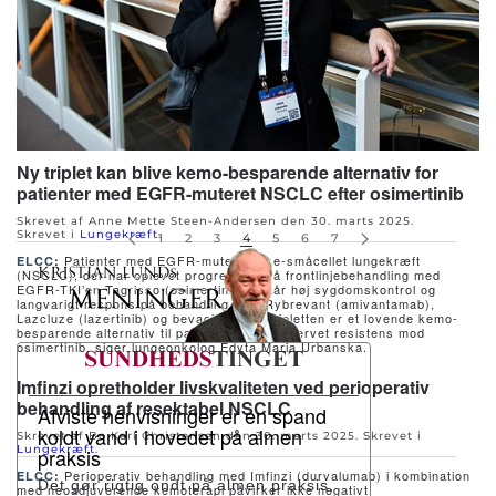
Ny triplet kan blive kemo-besparende alternativ for
patienter med EGFR-muteret NSCLC efter osimertinib
Skrevet af Anne Mette Steen-Andersen den
30. marts 2025
.
Skrevet i
Lungekræft
.
1
2
3
4
5
6
7
Patienter med EGFR-muteret ikke-småcellet lungekræft
ELCC
:
(NSCLC), der har oplevet progression på frontlinjebehandling med
EGFR-TKI’en Tagrisso (osimertinib) opnår høj sygdomskontrol og
langvarigt respons på behandling med Rybrevant (amivantamab),
Lazcluze (lazertinib) og bevacizumab. Tripletten er et lovende kemo-
besparende alternativ til patienter med erhvervet resistens mod
osimertinib, siger lungeonkolog Edyta Maria Urbanska.
Imfinzi opretholder livskvaliteten ved perioperativ
behandling af resektabel NSCLC
Afviste henvisninger er en spand
koldt vand i hovedet på almen
Skrevet af Bo Karl Christensen den
30. marts 2025
. Skrevet i
Lungekræft
.
praksis
Perioperativ behandling med Imfinzi (durvalumab) i kombination
ELCC
:
Det gør rigtig ondt på almen praksis,
med neoadjuverende kemoterapi påvirker ikke negativt