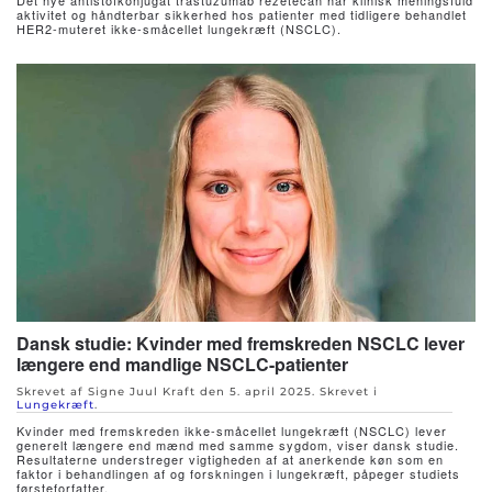
Det nye antistofkonjugat trastuzumab rezetecan har klinisk meningsfuld
aktivitet og håndterbar sikkerhed hos patienter med tidligere behandlet
HER2-muteret ikke-småcellet lungekræft (NSCLC).
Dansk studie: Kvinder med fremskreden NSCLC lever
længere end mandlige NSCLC-patienter
Skrevet af Signe Juul Kraft den
5. april 2025
. Skrevet i
Lungekræft
.
Kvinder med fremskreden ikke-småcellet lungekræft (NSCLC) lever
generelt længere end mænd med samme sygdom, viser dansk studie.
Resultaterne understreger vigtigheden af at anerkende køn som en
faktor i behandlingen af og forskningen i lungekræft, påpeger studiets
førsteforfatter.