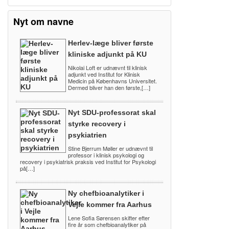
Nyt om navne
Herlev-læge bliver første
kliniske adjunkt på KU
Nikolai Loft er udnævnt til klinisk
adjunkt ved Institut for Klinisk
Medicin på Københavns Universitet.
Dermed bliver han den første,[…]
Nyt SDU-professorat skal
styrke recovery i
psykiatrien
Stine Bjerrum Møller er udnævnt til
professor i klinisk psykologi og
recovery i psykiatrisk praksis ved Institut for Psykologi
på[…]
Ny chefbioanalytiker i
Vejle kommer fra Aarhus
Lene Sofia Sørensen skifter efter
fire år som chefbioanalytiker på