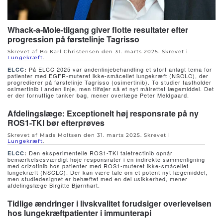
Whack-a-Mole-tilgang giver flotte resultater efter
progression på førstelinje Tagrisso
Skrevet af Bo Karl Christensen den
31. marts 2025
. Skrevet i
Lungekræft
.
På ELCC 2025 var andenlinjebehandling et stort anlagt tema for
ELCC
:
patienter med EGFR-muteret ikke-småcellet lungekræft (NSCLC), der
progredierer på førstelinje Tagrisso (osimertinib). To studier fastholder
osimertinib i anden linje, men tilføjer så et nyt målrettet lægemiddel. Det
er der fornuftige tanker bag, mener overlæge Peter Meldgaard.
Afdelingslæge: Exceptionelt høj responsrate på ny
ROS1-TKI bør efterprøves
Skrevet af Mads Moltsen den
31. marts 2025
. Skrevet i
Lungekræft
.
Den eksperimentelle ROS1-TKI taletrectinib opnår
ELCC
:
bemærkelsesværdigt høje responsrater i en indirekte sammenligning
med crizotinib hos patienter med ROS1-muteret ikke-småcellet
lungekræft (NSCLC). Der kan være tale om et potent nyt lægemiddel,
men studiedesignet er behæftet med en del usikkerhed, mener
afdelingslæge Birgitte Bjørnhart.
Tidlige ændringer i livskvalitet forudsiger overlevelsen
hos lungekræftpatienter i immunterapi