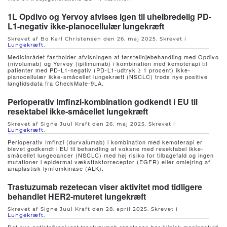
1L Opdivo og Yervoy afvises igen til uhelbredelig PD-
L1-negativ ikke-planocellulær lungekræft
Skrevet af Bo Karl Christensen den
26. maj 2025
. Skrevet i
Lungekræft
.
Medicinrådet fastholder afvisningen af førstelinjebehandling med Opdivo
(nivolumab) og Yervoy (ipilimumab) i kombination med kemoterapi til
patienter med PD-L1-negativ (PD-L1-udtryk ≥ 1 procent) ikke-
planocellulær ikke-småcellet lungekræft (NSCLC) trods nye positive
langtidsdata fra CheckMate-9LA.
Perioperativ Imfinzi-kombination godkendt i EU til
resektabel ikke-småcellet lungekræft
Skrevet af Signe Juul Kraft den
26. maj 2025
. Skrevet i
Lungekræft
.
Perioperativ Imfinzi (durvalumab) i kombination med kemoterapi er
blevet godkendt i EU til behandling af voksne med resektabel ikke-
småcellet lungecancer (NSCLC) med høj risiko for tilbagefald og ingen
mutationer i epidermal vækstfaktorreceptor (EGFR) eller omlejring af
anaplastisk lymfomkinase (ALK).
Trastuzumab rezetecan viser aktivitet mod tidligere
behandlet HER2-muteret lungekræft
Skrevet af Signe Juul Kraft den
28. april 2025
. Skrevet i
Lungekræft
.