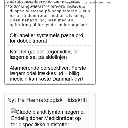
når de praktiserende læger – ofte
patientrapporteret livskvalitet eller symptomer hos patienter med
resektabel ikke-småcellet lungekræft (NSCLC).
efter lange tilløb – henviser patienter
til specialisterne på hospitalerne – kun
for at få dem retur med en afvisning.
Uden behandling, men med en
opfordring til fornyede undersøgelser.
Off-label er systemets pæne ord
for dobbeltmoral
Når det gælder lægemidler, er
lægerne sat på sidelinjen
Alarmerende perspektiver: Første
lægemiddel trækkes ud – billig
medicin kan koste Danmark dyrt
Nyt fra Hæmatologisk Tidsskrift