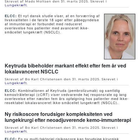
Skrevet af Mads Moltsen den
31. marts 2025
. Skrevet i
Lungekræft
.
Et nyt dansk studie viser, at en forværring af
ELCC
:
livskvaliteten i de første 18 uger efter påbegyndelse
af immunterapi er forbundet med reduceret
overlevelse hos patienter med avanceret ikke-
småcellet lungekræft (NSCLC).
Keytruda bibeholder markant effekt efter fem år ved
lokalavanceret NSCLC
Skrevet af Bo Karl Christensen den
31. marts 2025
. Skrevet i
Lungekræft
.
Kombinationen af Keytruda (pembrolizumab) og samtidig
ELCC
:
kemostråleterapi (cCRT) viser vedvarende høj responsrate og lang
overlevelse efter næsten fem års opfølgning hos patienter med ikke-
resektabel lokalavanceret ikke-småcellet lungekræft (NSCLC).
Ny risikoscore forudsiger kompleksiteten ved
lungekirurgi efter neoadjuverende kemo-immunterapi
Skrevet af Bo Karl Christensen den
31. marts 2025
. Skrevet i
Lungekræft
.
En ny multi-faktoriel risikoscore kan forudsige kirurgisk
ELCC
: