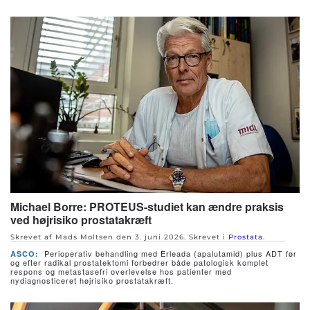
Michael Borre: PROTEUS-studiet kan ændre praksis
ved højrisiko prostatakræft
Skrevet af Mads Moltsen den
3. juni 2026
. Skrevet i
Prostata
.
Perioperativ behandling med Erleada (apalutamid) plus ADT før
ASCO:
og efter radikal prostatektomi forbedrer både patologisk komplet
respons og metastasefri overlevelse hos patienter med
nydiagnosticeret højrisiko prostatakræft.