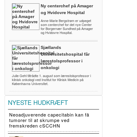
Ny centerchef på Amager
og Hvidovre Hospital
Anne-Marie Bergstrøm er udpeget
som centerchef for det nye Center
for Borgernær Sundhed på Amager
og Hvidovre Hospital.
Sjællands
Universitetshospital får
lærestolsprofessor i
onkologi
Julie Gehl tiltrådte 1. august som lærestolsprofessor i
klinisk onkologi ved Institut for Klinisk Medicin på
Københavns Universitet.
NYESTE HUDKRÆFT
Neoadjuverende capecitabin kan få
tumorer til at skrumpe ved
fremskreden cSCCHN