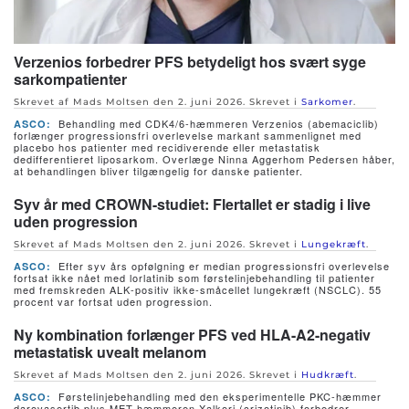
Verzenios forbedrer PFS betydeligt hos svært syge
sarkompatienter
Skrevet af Mads Moltsen den
2. juni 2026
. Skrevet i
Sarkomer
.
Behandling med CDK4/6-hæmmeren Verzenios (abemaciclib)
ASCO:
forlænger progressionsfri overlevelse markant sammenlignet med
placebo hos patienter med recidiverende eller metastatisk
dedifferentieret liposarkom. Overlæge Ninna Aggerhom Pedersen håber,
at behandlingen bliver tilgængelig for danske patienter.
Syv år med CROWN-studiet: Flertallet er stadig i live
uden progression
Skrevet af Mads Moltsen den
2. juni 2026
. Skrevet i
Lungekræft
.
Efter syv års opfølgning er median progressionsfri overlevelse
ASCO:
fortsat ikke nået med lorlatinib som førstelinjebehandling til patienter
med fremskreden ALK-positiv ikke-småcellet lungekræft (NSCLC). 55
procent var fortsat uden progression.
Ny kombination forlænger PFS ved HLA-A2-negativ
metastatisk uvealt melanom
Skrevet af Mads Moltsen den
2. juni 2026
. Skrevet i
Hudkræft
.
Førstelinjebehandling med den eksperimentelle PKC-hæmmer
ASCO:
darovasertib plus MET-hæmmeren Xalkori (crizotinib) forbedrer