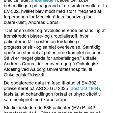
behandlingen på baggrund af de første resultater fra
EV-302, hvilket blev mødt med stor tilfredshed af
forpersonen for Medicinrådets fagudvalg for
blærekræft, Andreas Carus.
”Det er en uhørt og revolutionerende behandling af
fremskreden blære- og urotelialkræft, hvor
patienterne får næsten en fordobling i
progressionsfri- og samlet overlevelse. Samtidig
opnår en stor del af patienterne komplet respons.
Så vi er meget glade for anbefalingen,” udtalte
Andreas Carus, der er overlæge på Onkologisk
Afdeling ved Aalborg Universitetshospital, til
Onkologisk Tidsskrift.
De opdaterede data fra fase III-studiet EV-302,
præsenteret på ASCO GU 2025 (
abstract #664
),
fastslår, at behandlingen fortsat er uhyre effektiv
sammenlignet med kemoterapi.
Studiet inkluderede 886 patienter (EV+P: 442,
kemoterapi: 444). Efter en median opfølgning på