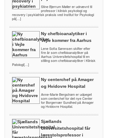
Stine Bjerrum Møller er udnævnt til
professor i klinisk psykologi og
recovery i psykiatrisk praksis ved Institut for Psykologi
på[…]
Ny chefbioanalytiker i
Vejle kommer fra Aarhus
Lene Sofia Sørensen skifter efter
fire år som chefbioanalytiker på
Aarhus Universitetshospital til en
stilling som chefbioanalytiker i Klinisk
Patologi[…]
Ny centerchef på Amager
og Hvidovre Hospital
Anne-Marie Bergstrøm er udpeget
som centerchef for det nye Center
for Borgernær Sundhed på Amager
og Hvidovre Hospital.
Sjællands
Universitetshospital får
lærestolsprofessor i