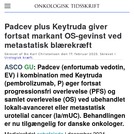
Skip to main content
Padcev plus Keytruda giver
fortsat markant OS-gevinst ved
metastatisk blærekræft
Skrevet af Bo Karl Christensen den
17. februar 2025
. Skrevet i
Urologisk kræft
.
ASCO
GU
:
Padcev (enfortumab vedotin,
EV) i kombination med Keytruda
(pembrolizumab, P) øger fortsat
progressionsfri overlevelse (PFS) og
samlet overlevelse (OS) ved ubehandlet
lokalt-avanceret eller metastatisk
urotelial cancer (la/mUC). Behandlingen
er nu tilgængelig for danske onkologer.
Medicinrådet
anbefalede
i december 2024