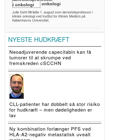
onkologi
Julie Gehl tiltrådte 1. august som lærestolsprofessor i
klinisk onkologi ved Institut for Klinisk Medicin på
Københavns Universitet.
NYESTE HUDKRÆFT
Neoadjuverende capecitabin kan få
tumorer til at skrumpe ved
fremskreden cSCCHN
CLL-patienter har dobbelt så stor risiko
for hudkræft – men dødeligheden er
lav
Ny kombination forlænger PFS ved
HLA-A2-negativ metastatisk uvealt
melanom