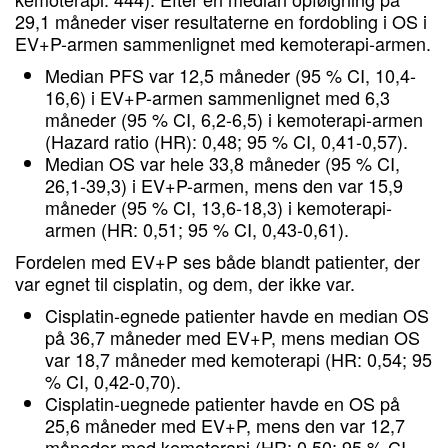
29,1 måneder viser resultaterne en fordobling i OS i
EV+P-armen sammenlignet med kemoterapi-armen.
Median PFS var 12,5 måneder (95 % CI, 10,4-
16,6) i EV+P-armen sammenlignet med 6,3
måneder (95 % CI, 6,2-6,5) i kemoterapi-armen
(Hazard ratio (HR): 0,48; 95 % CI, 0,41-0,57).
Median OS var hele 33,8 måneder (95 % CI,
26,1-39,3) i EV+P-armen, mens den var 15,9
måneder (95 % CI, 13,6-18,3) i kemoterapi-
armen (HR: 0,51; 95 % CI, 0,43-0,61).
Fordelen med EV+P ses både blandt patienter, der
var egnet til cisplatin, og dem, der ikke var.
Cisplatin-egnede patienter havde en median OS
på 36,7 måneder med EV+P, mens median OS
var 18,7 måneder med kemoterapi (HR: 0,54; 95
% CI, 0,42-0,70).
Cisplatin-uegnede patienter havde en OS på
25,6 måneder med EV+P, mens den var 12,7
måneder med kemoterapi (HR: 0,50; 95 % CI,