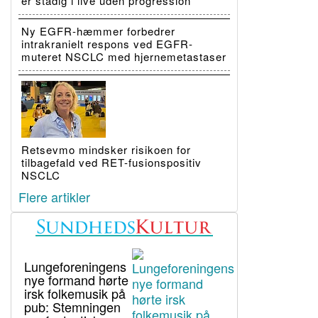
er stadig i live uden progression
Ny EGFR-hæmmer forbedrer
intrakranielt respons ved EGFR-
muteret NSCLC med hjernemetastaser
Retsevmo mindsker risikoen for
tilbagefald ved RET-fusionspositiv
NSCLC
Flere artikler
Lungeforeningens
nye formand hørte
irsk folkemusik på
pub: Stemningen