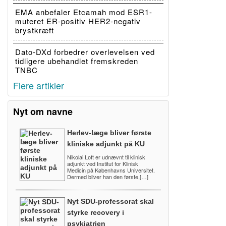
EMA anbefaler Etcamah mod ESR1-
muteret ER-positiv HER2-negativ
brystkræft
Dato-DXd forbedrer overlevelsen ved
tidligere ubehandlet fremskreden
TNBC
Flere artikler
Nyt om navne
Herlev-læge bliver første
kliniske adjunkt på KU
Nikolai Loft er udnævnt til klinisk
adjunkt ved Institut for Klinisk
Medicin på Københavns Universitet.
Dermed bliver han den første,[…]
Nyt SDU-professorat skal
styrke recovery i
psykiatrien