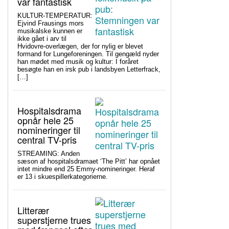
var fantastisk
KULTUR-TEMPERATUR:
Ejvind Frausings mors
musikalske kunnen er
ikke gået i arv til
Hvidovre-overlægen, der for nylig er blevet
formand for Lungeforeningen. Til gengæld nyder
han mødet med musik og kultur: I foråret
besøgte han en irsk pub i landsbyen Letterfrack,
[…]
Hospitalsdrama
opnår hele 25
nomineringer til
central TV-pris
STREAMING: Anden
sæson af hospitalsdramaet ‘The Pitt’ har opnået
intet mindre end 25 Emmy-nomineringer. Heraf
er 13 i skuespillerkategorierne.
Litterær
superstjerne trues