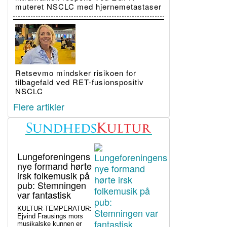
muteret NSCLC med hjernemetastaser
Retsevmo mindsker risikoen for
tilbagefald ved RET-fusionspositiv
NSCLC
Flere artikler
Lungeforeningens
nye formand hørte
irsk folkemusik på
pub: Stemningen
var fantastisk
KULTUR-TEMPERATUR:
Ejvind Frausings mors
musikalske kunnen er