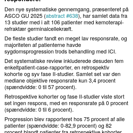
Den nye systematiske gennemgang, præsenteret på
ASCO GU 2025 (
abstract #638
), har samlet data fra
13 studier med i alt 106 patienter med kemoterapi-
refraktær germinalcellekræft.
De fleste studier fandt en meget lav responsrate, og
majoriteten af patienterne havde
sygdomsprogression trods behandling med ICI.
Det systematiske review inkluderede desuden fem
enkeltpatient-case-rapporter, en retrospektiv
kohorte og syv fase II-studier. Samlet set var den
mediane objektive responsrate kun 3,4 procent
(spændvidde: 0 til 57 procent).
Retrospektive kohorter og fase II-studier viste stort
set ingen respons, med en responsrate på 0 procent
(spændvidde: 0 til 6 procent).
Progression blev rapporteret hos 75 procent af alle
patienter (spændvidde: 0-82,9 procent) og 82
procent blandt patienter fra retrospektive kohorter