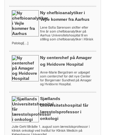
Ny chefbioanalytiker i
Vejle kommer fra Aarhus
Lene Sofia Sørensen skifter efter
fire år som chefbioanalytiker på
Aarhus Universitetshospital til en
stilling som chefbioanalytiker i Klinisk
Patologi[…]
Ny centerchef på Amager
og Hvidovre Hospital
Anne-Marie Bergstrøm er udpeget
som centerchef for det nye Center
for Borgernær Sundhed på Amager
og Hvidovre Hospital.
Sjællands
Universitetshospital får
lærestolsprofessor i
onkologi
Julie Gehl tiltrådte 1. august som lærestolsprofessor i
klinisk onkologi ved Institut for Klinisk Medicin på
Københavns Universitet.