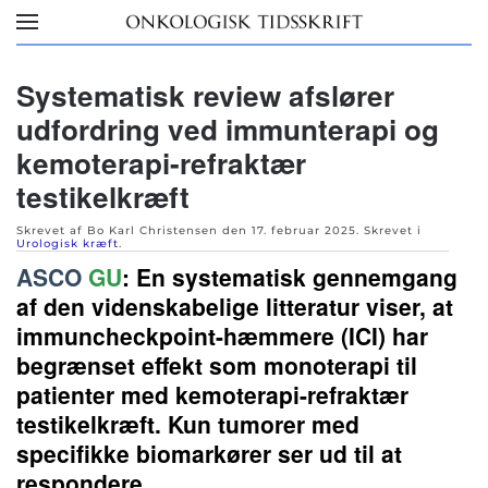
Skip to main content
Systematisk review afslører
udfordring ved immunterapi og
kemoterapi-refraktær
testikelkræft
Skrevet af Bo Karl Christensen den
17. februar 2025
. Skrevet i
Urologisk kræft
.
ASCO
GU
:
En systematisk gennemgang
af den videnskabelige litteratur viser, at
immuncheckpoint-hæmmere (ICI) har
begrænset effekt som monoterapi til
patienter med kemoterapi-refraktær
testikelkræft. Kun tumorer med
specifikke biomarkører ser ud til at
respondere.