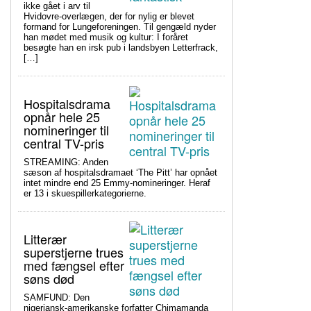
ikke gået i arv til
Hvidovre-overlægen, der for nylig er blevet
formand for Lungeforeningen. Til gengæld nyder
han mødet med musik og kultur: I foråret
besøgte han en irsk pub i landsbyen Letterfrack,
[…]
Hospitalsdrama
opnår hele 25
nomineringer til
central TV-pris
STREAMING: Anden
sæson af hospitalsdramaet ‘The Pitt’ har opnået
intet mindre end 25 Emmy-nomineringer. Heraf
er 13 i skuespillerkategorierne.
Litterær
superstjerne trues
med fængsel efter
søns død
SAMFUND: Den
nigeriansk-amerikanske forfatter Chimamanda