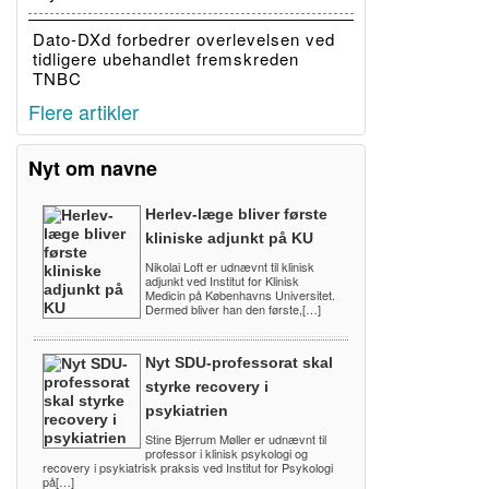
Dato-DXd forbedrer overlevelsen ved
tidligere ubehandlet fremskreden
TNBC
Flere artikler
Nyt om navne
Herlev-læge bliver første
kliniske adjunkt på KU
Nikolai Loft er udnævnt til klinisk
adjunkt ved Institut for Klinisk
Medicin på Københavns Universitet.
Dermed bliver han den første,[…]
Nyt SDU-professorat skal
styrke recovery i
psykiatrien
Stine Bjerrum Møller er udnævnt til
professor i klinisk psykologi og
recovery i psykiatrisk praksis ved Institut for Psykologi
på[…]