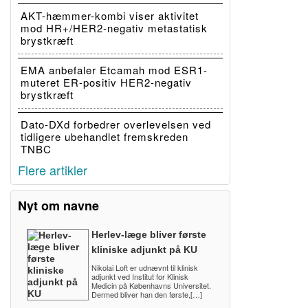
AKT-hæmmer-kombi viser aktivitet
mod HR+/HER2-negativ metastatisk
brystkræft
EMA anbefaler Etcamah mod ESR1-
muteret ER-positiv HER2-negativ
brystkræft
Dato-DXd forbedrer overlevelsen ved
tidligere ubehandlet fremskreden
TNBC
Flere artikler
Nyt om navne
Herlev-læge bliver første
kliniske adjunkt på KU
Nikolai Loft er udnævnt til klinisk
adjunkt ved Institut for Klinisk
Medicin på Københavns Universitet.
Dermed bliver han den første,[…]