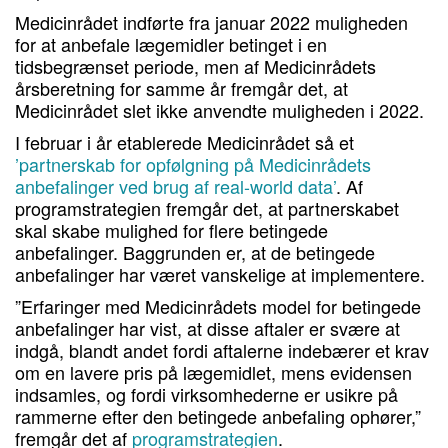
Medicinrådet indførte fra januar 2022 muligheden
for at anbefale lægemidler betinget i en
tidsbegrænset periode, men af Medicinrådets
årsberetning for samme år fremgår det, at
Medicinrådet slet ikke anvendte muligheden i 2022.
I februar i år etablerede Medicinrådet så et
’partnerskab for opfølgning på Medicinrådets
anbefalinger ved brug af real-world data’
. Af
programstrategien fremgår det, at partnerskabet
skal skabe mulighed for flere betingede
anbefalinger. Baggrunden er, at de betingede
anbefalinger har været vanskelige at implementere.
”Erfaringer med Medicinrådets model for betingede
anbefalinger har vist, at disse aftaler er svære at
indgå, blandt andet fordi aftalerne indebærer et krav
om en lavere pris på lægemidlet, mens evidensen
indsamles, og fordi virksomhederne er usikre på
rammerne efter den betingede anbefaling ophører,”
fremgår det af
programstrategien
.