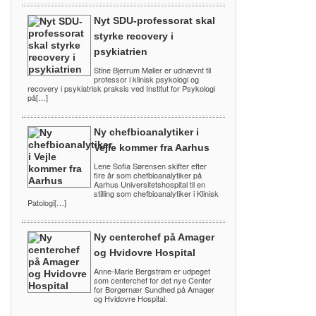
Nyt SDU-professorat skal
styrke recovery i
psykiatrien
Stine Bjerrum Møller er udnævnt til
professor i klinisk psykologi og
recovery i psykiatrisk praksis ved Institut for Psykologi
på[…]
Ny chefbioanalytiker i
Vejle kommer fra Aarhus
Lene Sofia Sørensen skifter efter
fire år som chefbioanalytiker på
Aarhus Universitetshospital til en
stilling som chefbioanalytiker i Klinisk
Patologi[…]
Ny centerchef på Amager
og Hvidovre Hospital
Anne-Marie Bergstrøm er udpeget
som centerchef for det nye Center
for Borgernær Sundhed på Amager
og Hvidovre Hospital.