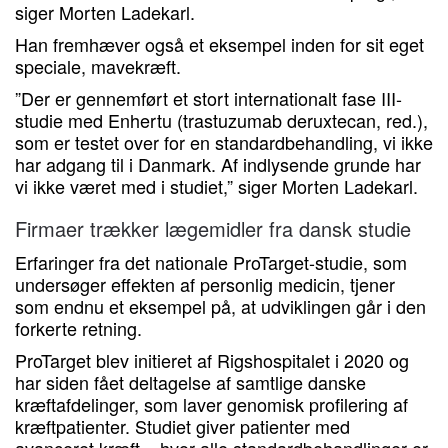
siger Morten Ladekarl.
Han fremhæver også et eksempel inden for sit eget
speciale, mavekræft.
”Der er gennemført et stort internationalt fase III-
studie med Enhertu (trastuzumab deruxtecan, red.),
som er testet over for en standardbehandling, vi ikke
har adgang til i Danmark. Af indlysende grunde har
vi ikke været med i studiet,” siger Morten Ladekarl.
Firmaer trækker lægemidler fra dansk studie
Erfaringer fra det nationale ProTarget-studie, som
undersøger effekten af personlig medicin, tjener
som endnu et eksempel på, at udviklingen går i den
forkerte retning.
ProTarget blev initieret af Rigshospitalet i 2020 og
har siden fået deltagelse af samtlige danske
kræftafdelinger, som laver genomisk profilering af
kræftpatienter. Studiet giver patienter med
avanceret kræft – hvor alle standardbehandlinger er