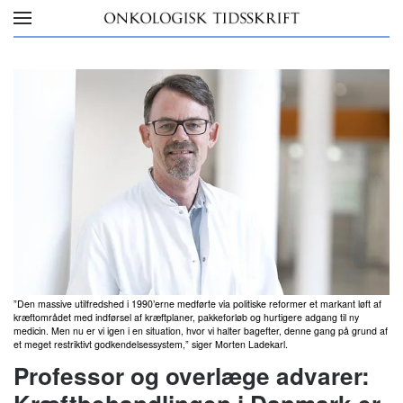
Skip to main content
”Den massive utilfredshed i 1990’erne medførte via politiske reformer et markant løft af
kræftområdet med indførsel af kræftplaner, pakkeforløb og hurtigere adgang til ny
medicin. Men nu er vi igen i en situation, hvor vi halter bagefter, denne gang på grund af
et meget restriktivt godkendelsessystem,” siger Morten Ladekarl.
Professor og overlæge advarer: