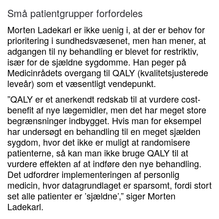
Små patientgrupper forfordeles
Morten Ladekarl er ikke uenig i, at der er behov for
prioritering i sundhedsvæsenet, men han mener, at
adgangen til ny behandling er blevet for restriktiv,
især for de sjældne sygdomme. Han peger på
Medicinrådets overgang til QALY (kvalitetsjusterede
leveår) som et væsentligt vendepunkt.
”QALY er et anerkendt redskab til at vurdere cost-
benefit af nye lægemidler, men det har meget store
begrænsninger indbygget. Hvis man for eksempel
har undersøgt en behandling til en meget sjælden
sygdom, hvor det ikke er muligt at randomisere
patienterne, så kan man ikke bruge QALY til at
vurdere effekten af at indføre den nye behandling.
Det udfordrer implementeringen af personlig
medicin, hvor datagrundlaget er sparsomt, fordi stort
set alle patienter er ’sjældne’,” siger Morten
Ladekarl.