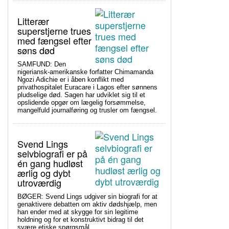
Litterær
superstjerne trues
med fængsel efter
søns død
SAMFUND: Den
nigeriansk-amerikanske forfatter Chimamanda
Ngozi Adichie er i åben konflikt med
privathospitalet Euracare i Lagos efter sønnens
pludselige død. Sagen har udviklet sig til et
opslidende opgør om lægelig forsømmelse,
mangelfuld journalføring og trusler om fængsel.
Svend Lings
selvbiografi er på
én gang hudløst
ærlig og dybt
utroværdig
BØGER: Svend Lings udgiver sin biografi for at
genaktivere debatten om aktiv dødshjælp, men
han ender med at skygge for sin legitime
holdning og for et konstruktivt bidrag til det
svære etiske spørgsmål.