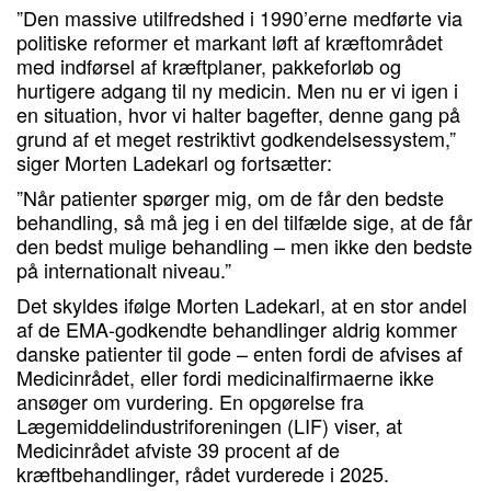
”Den massive utilfredshed i 1990’erne medførte via
politiske reformer et markant løft af kræftområdet
med indførsel af kræftplaner, pakkeforløb og
hurtigere adgang til ny medicin. Men nu er vi igen i
en situation, hvor vi halter bagefter, denne gang på
grund af et meget restriktivt godkendelsessystem,”
siger Morten Ladekarl og fortsætter:
”Når patienter spørger mig, om de får den bedste
behandling, så må jeg i en del tilfælde sige, at de får
den bedst mulige behandling – men ikke den bedste
på internationalt niveau.”
Det skyldes ifølge Morten Ladekarl, at en stor andel
af de EMA-godkendte behandlinger aldrig kommer
danske patienter til gode – enten fordi de afvises af
Medicinrådet, eller fordi medicinalfirmaerne ikke
ansøger om vurdering. En opgørelse fra
Lægemiddelindustriforeningen (LIF) viser, at
Medicinrådet afviste 39 procent af de
kræftbehandlinger, rådet vurderede i 2025.