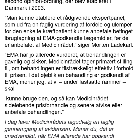
second opinion-ordning, der blev etableret i
Danmark i 2003.
”Man kunne etablere et rådgivende ekspertpanel,
som ud fra en faglig vurdering af fordele og ulemper
for den enkelte kræftpatient kunne anbefale betinget
ibrugtagning af EMA-godkendte lægemidler, før de
er anbefalet af Medicinrådet,” siger Morten Ladekarl.
”EMA har jo allerede vurderet, at behandlingen er
gavnlig og sikker. Medicinrådet tager primært stilling
til, om behandlingen er tilstrækkeligt effektiv i forhold
til prisen. I det øjeblik en behandling er godkendt af
EMA, mener jeg, at vi – under fastsatte rammer –
skal
kunne bruge den, og så kan Medicinrådet
sideløbende prisforhandle og senere afvise eller
anbefale behandlingen.”
I dag laver Medicinrådets fagudvalg en faglig
gennemgang af evidensen. Mener du, det er
unødvendigt, når EMA allerede har godkendt