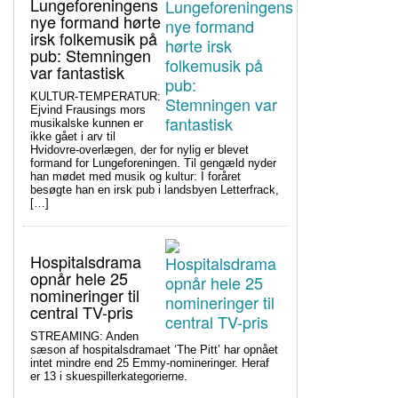
Lungeforeningens
nye formand hørte
irsk folkemusik på
pub: Stemningen
var fantastisk
KULTUR-TEMPERATUR:
Ejvind Frausings mors
musikalske kunnen er
ikke gået i arv til
Hvidovre-overlægen, der for nylig er blevet
formand for Lungeforeningen. Til gengæld nyder
han mødet med musik og kultur: I foråret
besøgte han en irsk pub i landsbyen Letterfrack,
[…]
Hospitalsdrama
opnår hele 25
nomineringer til
central TV-pris
STREAMING: Anden
sæson af hospitalsdramaet ‘The Pitt’ har opnået
intet mindre end 25 Emmy-nomineringer. Heraf
er 13 i skuespillerkategorierne.