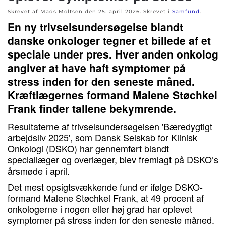
Skrevet af Mads Moltsen den
25. april 2026
. Skrevet i
Samfund
.
En ny trivselsundersøgelse blandt
danske onkologer tegner et billede af et
speciale under pres. Hver anden onkolog
angiver at have haft symptomer på
stress inden for den seneste måned.
Kræftlægernes formand Malene Støchkel
Frank finder tallene bekymrende.
Resultaterne af trivselsundersøgelsen 'Bæredygtigt
arbejdsliv 2025', som Dansk Selskab for Klinisk
Onkologi (DSKO) har gennemført blandt
speciallæger og overlæger, blev fremlagt på DSKO’s
årsmøde i april.
Det mest opsigtsvækkende fund er ifølge DSKO-
formand Malene Støchkel Frank, at 49 procent af
onkologerne i nogen eller høj grad har oplevet
symptomer på stress inden for den seneste måned.