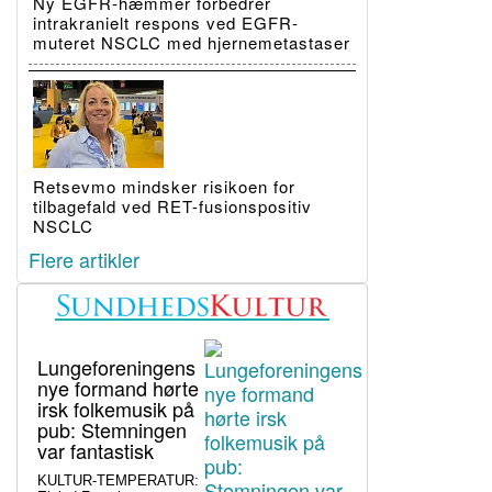
Ny EGFR-hæmmer forbedrer
intrakranielt respons ved EGFR-
muteret NSCLC med hjernemetastaser
Retsevmo mindsker risikoen for
tilbagefald ved RET-fusionspositiv
NSCLC
Flere artikler
Lungeforeningens
nye formand hørte
irsk folkemusik på
pub: Stemningen
var fantastisk
KULTUR-TEMPERATUR: