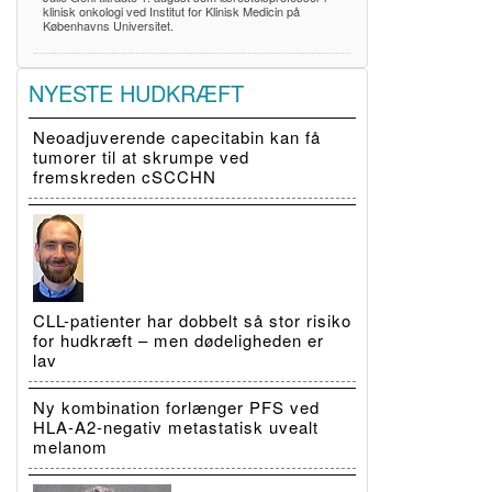
klinisk onkologi ved Institut for Klinisk Medicin på
Københavns Universitet.
NYESTE HUDKRÆFT
Neoadjuverende capecitabin kan få
tumorer til at skrumpe ved
fremskreden cSCCHN
CLL-patienter har dobbelt så stor risiko
for hudkræft – men dødeligheden er
lav
Ny kombination forlænger PFS ved
HLA-A2-negativ metastatisk uvealt
melanom