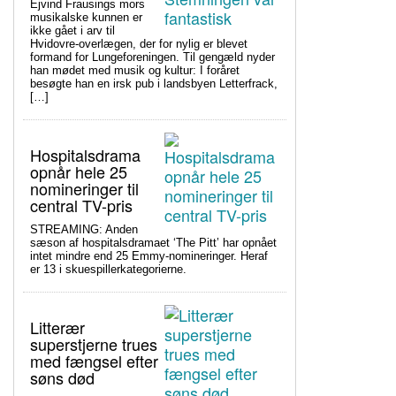
Ejvind Frausings mors
musikalske kunnen er
ikke gået i arv til
Hvidovre-overlægen, der for nylig er blevet
formand for Lungeforeningen. Til gengæld nyder
han mødet med musik og kultur: I foråret
besøgte han en irsk pub i landsbyen Letterfrack,
[…]
Hospitalsdrama
opnår hele 25
nomineringer til
central TV-pris
STREAMING: Anden
sæson af hospitalsdramaet ‘The Pitt’ har opnået
intet mindre end 25 Emmy-nomineringer. Heraf
er 13 i skuespillerkategorierne.
Litterær
superstjerne trues
med fængsel efter
søns død