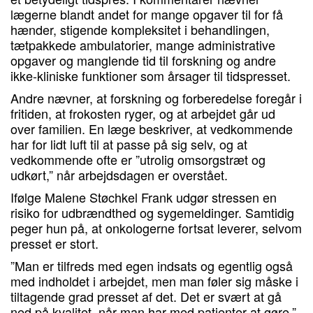
lægerne blandt andet for mange opgaver til for få
hænder, stigende kompleksitet i behandlingen,
tætpakkede ambulatorier, mange administrative
opgaver og manglende tid til forskning og andre
ikke-kliniske funktioner som årsager til tidspresset.
Andre nævner, at forskning og forberedelse foregår i
fritiden, at frokosten ryger, og at arbejdet går ud
over familien. En læge beskriver, at vedkommende
har for lidt luft til at passe på sig selv, og at
vedkommende ofte er ”utrolig omsorgstræt og
udkørt,” når arbejdsdagen er overstået.
Ifølge Malene Støchkel Frank udgør stressen en
risiko for udbrændthed og sygemeldinger. Samtidig
peger hun på, at onkologerne fortsat leverer, selvom
presset er stort.
”Man er tilfreds med egen indsats og egentlig også
med indholdet i arbejdet, men man føler sig måske i
tiltagende grad presset af det. Det er svært at gå
ned på kvalitet, når man har med patienter at gøre,”