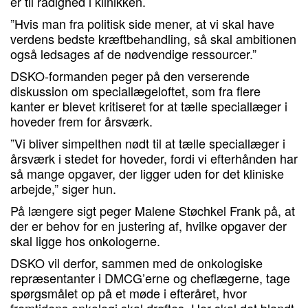
er til rådighed i klinikken.
”Hvis man fra politisk side mener, at vi skal have
verdens bedste kræftbehandling, så skal ambitionen
også ledsages af de nødvendige ressourcer.”
DSKO-formanden peger på den verserende
diskussion om speciallægeloftet, som fra flere
kanter er blevet kritiseret for at tælle speciallæger i
hoveder frem for årsværk.
”Vi bliver simpelthen nødt til at tælle speciallæger i
årsværk i stedet for hoveder, fordi vi efterhånden har
så mange opgaver, der ligger uden for det kliniske
arbejde,” siger hun.
På længere sigt peger Malene Støchkel Frank på, at
der er behov for en justering af, hvilke opgaver der
skal ligge hos onkologerne.
DSKO vil derfor, sammen med de onkologiske
repræsentanter i DMCG’erne og cheflægerne, tage
spørgsmålet op på et møde i efteråret, hvor
fremtidens onkologi skal drøftes. Her skal det blandt