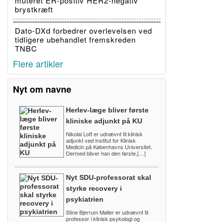
muteret ER-positiv HER2-negativ
brystkræft
Dato-DXd forbedrer overlevelsen ved
tidligere ubehandlet fremskreden
TNBC
Flere artikler
Nyt om navne
Herlev-læge bliver første
kliniske adjunkt på KU
Nikolai Loft er udnævnt til klinisk
adjunkt ved Institut for Klinisk
Medicin på Københavns Universitet.
Dermed bliver han den første,[…]
Nyt SDU-professorat skal
styrke recovery i
psykiatrien
Stine Bjerrum Møller er udnævnt til
professor i klinisk psykologi og