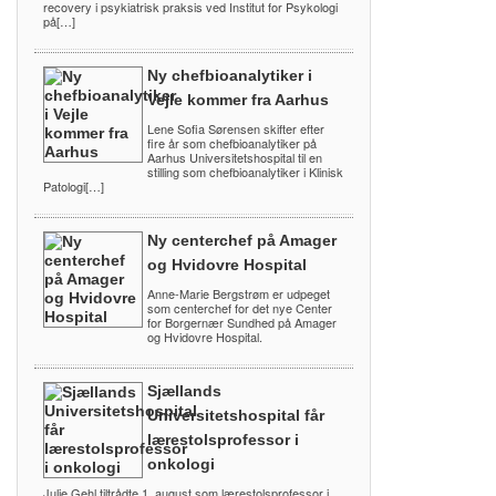
recovery i psykiatrisk praksis ved Institut for Psykologi
på[…]
Ny chefbioanalytiker i
Vejle kommer fra Aarhus
Lene Sofia Sørensen skifter efter
fire år som chefbioanalytiker på
Aarhus Universitetshospital til en
stilling som chefbioanalytiker i Klinisk
Patologi[…]
Ny centerchef på Amager
og Hvidovre Hospital
Anne-Marie Bergstrøm er udpeget
som centerchef for det nye Center
for Borgernær Sundhed på Amager
og Hvidovre Hospital.
Sjællands
Universitetshospital får
lærestolsprofessor i
onkologi
Julie Gehl tiltrådte 1. august som lærestolsprofessor i