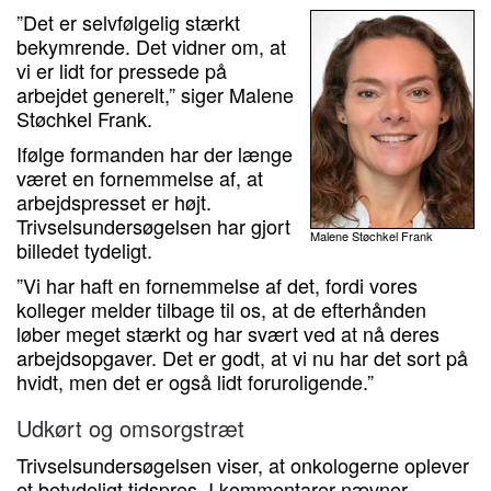
”Det er selvfølgelig stærkt
bekymrende. Det vidner om, at
vi er lidt for pressede på
arbejdet generelt,” siger Malene
Støchkel Frank.
Ifølge formanden har der længe
været en fornemmelse af, at
arbejdspresset er højt.
Trivselsundersøgelsen har gjort
Malene Støchkel Frank
billedet tydeligt.
”Vi har haft en fornemmelse af det, fordi vores
kolleger melder tilbage til os, at de efterhånden
løber meget stærkt og har svært ved at nå deres
arbejdsopgaver. Det er godt, at vi nu har det sort på
hvidt, men det er også lidt foruroligende.”
Udkørt og omsorgstræt
Trivselsundersøgelsen viser, at onkologerne oplever
et betydeligt tidspres. I kommentarer nævner