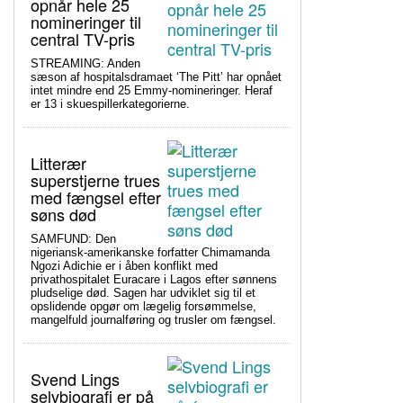
opnår hele 25
nomineringer til
central TV-pris
STREAMING: Anden
sæson af hospitalsdramaet ‘The Pitt’ har opnået
intet mindre end 25 Emmy-nomineringer. Heraf
er 13 i skuespillerkategorierne.
Litterær
superstjerne trues
med fængsel efter
søns død
SAMFUND: Den
nigeriansk-amerikanske forfatter Chimamanda
Ngozi Adichie er i åben konflikt med
privathospitalet Euracare i Lagos efter sønnens
pludselige død. Sagen har udviklet sig til et
opslidende opgør om lægelig forsømmelse,
mangelfuld journalføring og trusler om fængsel.
Svend Lings
selvbiografi er på