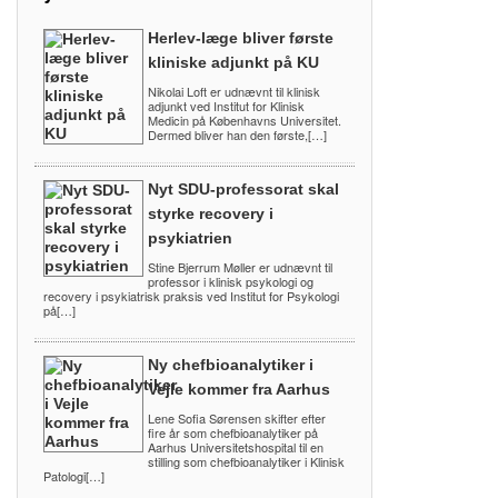
Herlev-læge bliver første
kliniske adjunkt på KU
Nikolai Loft er udnævnt til klinisk
adjunkt ved Institut for Klinisk
Medicin på Københavns Universitet.
Dermed bliver han den første,[…]
Nyt SDU-professorat skal
styrke recovery i
psykiatrien
Stine Bjerrum Møller er udnævnt til
professor i klinisk psykologi og
recovery i psykiatrisk praksis ved Institut for Psykologi
på[…]
Ny chefbioanalytiker i
Vejle kommer fra Aarhus
Lene Sofia Sørensen skifter efter
fire år som chefbioanalytiker på
Aarhus Universitetshospital til en
stilling som chefbioanalytiker i Klinisk
Patologi[…]