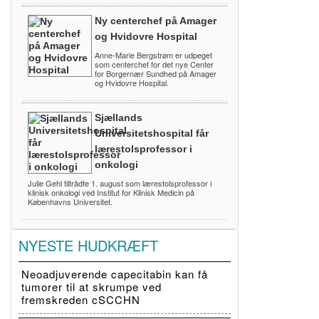
Ny centerchef på Amager
og Hvidovre Hospital
Anne-Marie Bergstrøm er udpeget
som centerchef for det nye Center
for Borgernær Sundhed på Amager
og Hvidovre Hospital.
Sjællands
Universitetshospital får
lærestolsprofessor i
onkologi
Julie Gehl tiltrådte 1. august som lærestolsprofessor i
klinisk onkologi ved Institut for Klinisk Medicin på
Københavns Universitet.
NYESTE HUDKRÆFT
Neoadjuverende capecitabin kan få
tumorer til at skrumpe ved
fremskreden cSCCHN