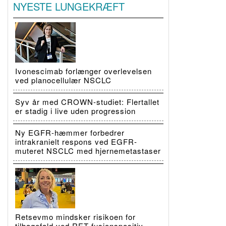
NYESTE LUNGEKRÆFT
Ivonescimab forlænger overlevelsen
ved planocellulær NSCLC
Syv år med CROWN-studiet: Flertallet
er stadig i live uden progression
Ny EGFR-hæmmer forbedrer
intrakranielt respons ved EGFR-
muteret NSCLC med hjernemetastaser
Retsevmo mindsker risikoen for
tilbagefald ved RET-fusionspositiv