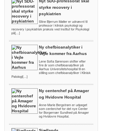
Nyt SDU-professorat skal
styrke recovery i
psykiatrien
Stine Bjerrum Møller er udnævnt til
professor i klinisk psykologi og
recovery i psykiatrisk praksis ved Institut for Psykologi
på[…]
Ny chefbioanalytiker i
Vejle kommer fra Aarhus
Lene Sofia Sørensen skifter efter
fire år som chefbioanalytiker på
Aarhus Universitetshospital til en
stilling som chefbioanalytiker i Klinisk
Patologi[…]
Ny centerchef på Amager
og Hvidovre Hospital
Anne-Marie Bergstrøm er udpeget
som centerchef for det nye Center
for Borgernær Sundhed på Amager
og Hvidovre Hospital.
Sjællands