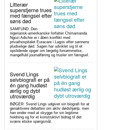
Litterær
superstjerne trues
med fængsel efter
søns død
SAMFUND: Den
nigeriansk-amerikanske forfatter Chimamanda
Ngozi Adichie er i åben konflikt med
privathospitalet Euracare i Lagos efter sønnens
pludselige død. Sagen har udviklet sig til et
opslidende opgør om lægelig forsømmelse,
mangelfuld journalføring og trusler om fængsel.
Svend Lings
selvbiografi er på
én gang hudløst
ærlig og dybt
utroværdig
BØGER: Svend Lings udgiver sin biografi for at
genaktivere debatten om aktiv dødshjælp, men
han ender med at skygge for sin legitime
holdning og for et konstruktivt bidrag til det
svære etiske spørgsmål.