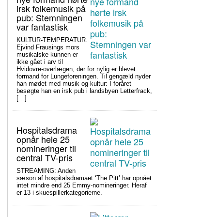
irsk folkemusik på
pub: Stemningen
var fantastisk
KULTUR-TEMPERATUR:
Ejvind Frausings mors
musikalske kunnen er
ikke gået i arv til
Hvidovre-overlægen, der for nylig er blevet
formand for Lungeforeningen. Til gengæld nyder
han mødet med musik og kultur: I foråret
besøgte han en irsk pub i landsbyen Letterfrack,
[…]
Hospitalsdrama
opnår hele 25
nomineringer til
central TV-pris
STREAMING: Anden
sæson af hospitalsdramaet ‘The Pitt’ har opnået
intet mindre end 25 Emmy-nomineringer. Heraf
er 13 i skuespillerkategorierne.