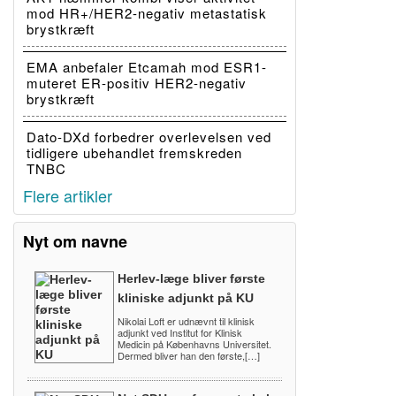
mod HR+/HER2-negativ metastatisk
brystkræft
EMA anbefaler Etcamah mod ESR1-
muteret ER-positiv HER2-negativ
brystkræft
Dato-DXd forbedrer overlevelsen ved
tidligere ubehandlet fremskreden
TNBC
Flere artikler
Nyt om navne
Herlev-læge bliver første
kliniske adjunkt på KU
Nikolai Loft er udnævnt til klinisk
adjunkt ved Institut for Klinisk
Medicin på Københavns Universitet.
Dermed bliver han den første,[…]