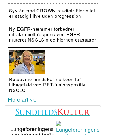
Syv år med CROWN-studiet: Flertallet
er stadig i live uden progression
Ny EGFR-hæmmer forbedrer
intrakranielt respons ved EGFR-
muteret NSCLC med hjernemetastaser
Retsevmo mindsker risikoen for
tilbagefald ved RET-fusionspositiv
NSCLC
Flere artikler
Lungeforeningens
nye formand hørte