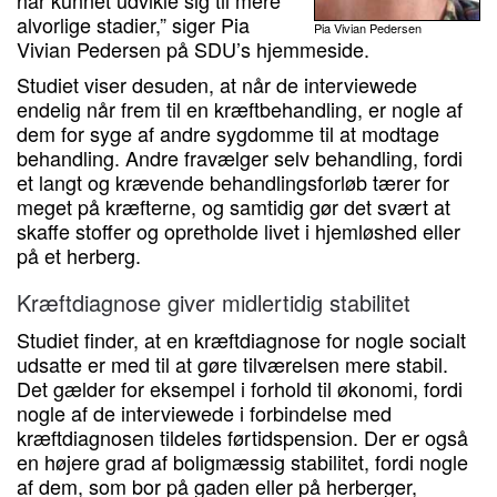
har kunnet udvikle sig til mere
alvorlige stadier,” siger Pia
Pia Vivian Pedersen
Vivian Pedersen på SDU’s hjemmeside.
Studiet viser desuden, at når de interviewede
endelig når frem til en kræftbehandling, er nogle af
dem for syge af andre sygdomme til at modtage
behandling. Andre fravælger selv behandling, fordi
et langt og krævende behandlingsforløb tærer for
meget på kræfterne, og samtidig gør det svært at
skaffe stoffer og opretholde livet i hjemløshed eller
på et herberg.
Kræftdiagnose giver midlertidig stabilitet
Studiet finder, at en kræftdiagnose for nogle socialt
udsatte er med til at gøre tilværelsen mere stabil.
Det gælder for eksempel i forhold til økonomi, fordi
nogle af de interviewede i forbindelse med
kræftdiagnosen tildeles førtidspension. Der er også
en højere grad af boligmæssig stabilitet, fordi nogle
af dem, som bor på gaden eller på herberger,