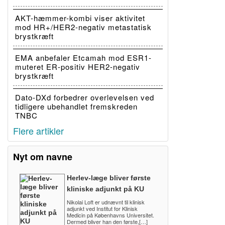
AKT-hæmmer-kombi viser aktivitet
mod HR+/HER2-negativ metastatisk
brystkræft
EMA anbefaler Etcamah mod ESR1-
muteret ER-positiv HER2-negativ
brystkræft
Dato-DXd forbedrer overlevelsen ved
tidligere ubehandlet fremskreden
TNBC
Flere artikler
Nyt om navne
Herlev-læge bliver første
kliniske adjunkt på KU
Nikolai Loft er udnævnt til klinisk
adjunkt ved Institut for Klinisk
Medicin på Københavns Universitet.
Dermed bliver han den første,[…]