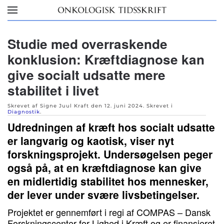
Skip to main content
Studie med overraskende
konklusion: Kræftdiagnose kan
give socialt udsatte mere
stabilitet i livet
Skrevet af Signe Juul Kraft den
12. juni 2024
. Skrevet i
Diagnostik
.
Udredningen af kræft hos socialt udsatte
er langvarig og kaotisk, viser nyt
forskningsprojekt. Undersøgelsen peger
også på, at en kræftdiagnose kan give
en midlertidig stabilitet hos mennesker,
der lever under svære livsbetingelser.
Projektet er gennemført i regi af COMPAS – Dansk
Forskningscenter for Lighed i Kræft og er finansieret