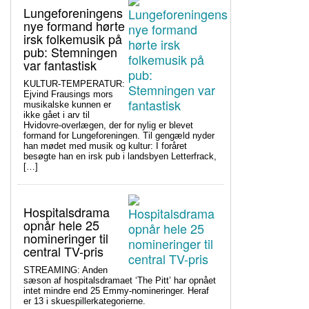
Lungeforeningens
nye formand hørte
irsk folkemusik på
pub: Stemningen
var fantastisk
KULTUR-TEMPERATUR:
Ejvind Frausings mors
musikalske kunnen er
ikke gået i arv til
Hvidovre-overlægen, der for nylig er blevet
formand for Lungeforeningen. Til gengæld nyder
han mødet med musik og kultur: I foråret
besøgte han en irsk pub i landsbyen Letterfrack,
[…]
Hospitalsdrama
opnår hele 25
nomineringer til
central TV-pris
STREAMING: Anden
sæson af hospitalsdramaet ‘The Pitt’ har opnået
intet mindre end 25 Emmy-nomineringer. Heraf
er 13 i skuespillerkategorierne.