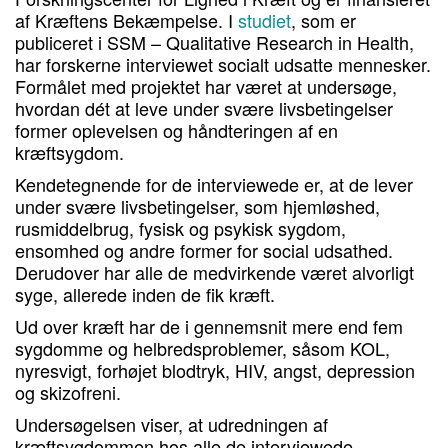
af Kræftens Bekæmpelse. I
studiet
, som er
publiceret i SSM – Qualitative Research in Health,
har forskerne interviewet socialt udsatte mennesker.
Formålet med projektet har været at undersøge,
hvordan dét at leve under svære livsbetingelser
former oplevelsen og håndteringen af en
kræftsygdom.
Kendetegnende for de interviewede er, at de lever
under svære livsbetingelser, som hjemløshed,
rusmiddelbrug, fysisk og psykisk sygdom,
ensomhed og andre former for social udsathed.
Derudover har alle de medvirkende været alvorligt
syge, allerede inden de fik kræft.
Ud over kræft har de i gennemsnit mere end fem
sygdomme og helbredsproblemer, såsom KOL,
nyresvigt, forhøjet blodtryk, HIV, angst, depression
og skizofreni.
Undersøgelsen viser, at udredningen af
kræftsygdommen hos alle de interviewede