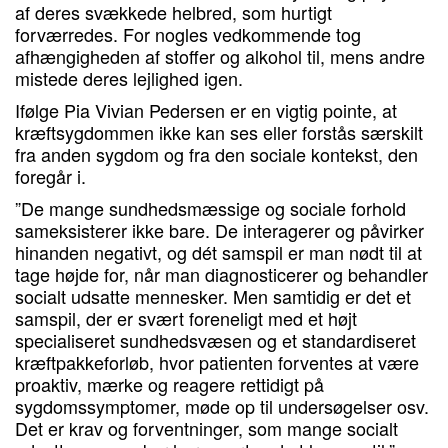
af deres svækkede helbred, som hurtigt
forværredes. For nogles vedkommende tog
afhængigheden af stoffer og alkohol til, mens andre
mistede deres lejlighed igen.
Ifølge Pia Vivian Pedersen er en vigtig pointe, at
kræftsygdommen ikke kan ses eller forstås særskilt
fra anden sygdom og fra den sociale kontekst, den
foregår i.
”De mange sundhedsmæssige og sociale forhold
sameksisterer ikke bare. De interagerer og påvirker
hinanden negativt, og dét samspil er man nødt til at
tage højde for, når man diagnosticerer og behandler
socialt udsatte mennesker. Men samtidig er det et
samspil, der er svært foreneligt med et højt
specialiseret sundhedsvæsen og et standardiseret
kræftpakkeforløb, hvor patienten forventes at være
proaktiv, mærke og reagere rettidigt på
sygdomssymptomer, møde op til undersøgelser osv.
Det er krav og forventninger, som mange socialt