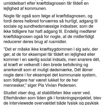
umiddelbart efter kræftdiagnosen får tildelt en
lejlighed af kommunen.
Nogle får også som følge af kræftdiagnosen, og
fordi deres helbred forværres så hurtigt, adgang til
sociale og sundhedsmæssige indsatser, som de
ikke tidligere har haft adgang til. Endelig medfører
kræftdiagnosen også for nogle, at de midlertidigt
reducerer deres brug af rusmidler.
”Det er måske ikke kræftsygdommen i sig selv, der
gør, at de for eksempel får tildelt en lejlighed eller
kommer i en særlig social indsats, men snarere dét,
at kræft er velkendt i den brede befolkning og
anerkendt som et muligt dødsmærke, Dét åbner
nogle døre i for eksempel det kommunale system,
som tidligere har været lukket for de her
mennesker,” siger Pia Vivian Pedersen.
Studiet viser dog, at stabiliteten ikke varer ved.
Efterhånden som tiden gik i forskningsprojektet, blev
de interviewede overvældet både fysisk og psykisk