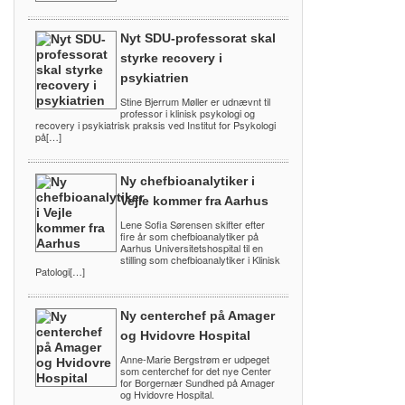
Nyt SDU-professorat skal
styrke recovery i
psykiatrien
Stine Bjerrum Møller er udnævnt til
professor i klinisk psykologi og
recovery i psykiatrisk praksis ved Institut for Psykologi
på[…]
Ny chefbioanalytiker i
Vejle kommer fra Aarhus
Lene Sofia Sørensen skifter efter
fire år som chefbioanalytiker på
Aarhus Universitetshospital til en
stilling som chefbioanalytiker i Klinisk
Patologi[…]
Ny centerchef på Amager
og Hvidovre Hospital
Anne-Marie Bergstrøm er udpeget
som centerchef for det nye Center
for Borgernær Sundhed på Amager
og Hvidovre Hospital.