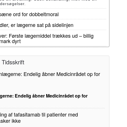
ndersøgelser.
 pæne ord for dobbeltmoral
ler, er lægerne sat på sidelinjen
er: Første lægemiddel trækkes ud – billig
mark dyrt
Tidsskrift
erne: Endelig åbner Medicinrådet op for