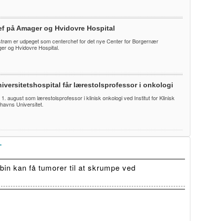
ef på Amager og Hvidovre Hospital
trøm er udpeget som centerchef for det nye Center for Borgernær
r og Hvidovre Hospital.
iversitetshospital får lærestolsprofessor i onkologi
te 1. august som lærestolsprofessor i klinisk onkologi ved Institut for Klinisk
havns Universitet.
T
in kan få tumorer til at skrumpe ved