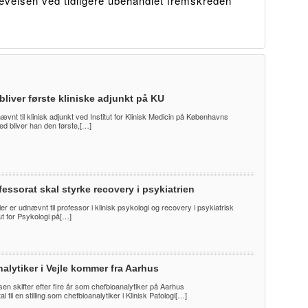
evelsen ved tidligere ubehandlet fremskreden
bliver første kliniske adjunkt på KU
nævnt til klinisk adjunkt ved Institut for Klinisk Medicin på Københavns
ed bliver han den første,[…]
essorat skal styrke recovery i psykiatrien
er er udnævnt til professor i klinisk psykologi og recovery i psykiatrisk
ut for Psykologi på[…]
alytiker i Vejle kommer fra Aarhus
en skifter efter fire år som chefbioanalytiker på Aarhus
l til en stilling som chefbioanalytiker i Klinisk Patologi[…]