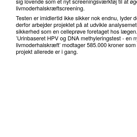
sig lovende som et nyt screeningsværktøj til at øg
livmoderhalskræftscreening.
Testen er imidlertid ikke sikker nok endnu, lyder d
derfor arbejder projektet på at udvikle analysem
sikkerhed som en celleprøve foretaget hos lægen
’Urinbaseret HPV og DNA methyleringstest - en n
livmoderhalskræft’ modtager 585.000 kroner som ti
projekt allerede er i gang.