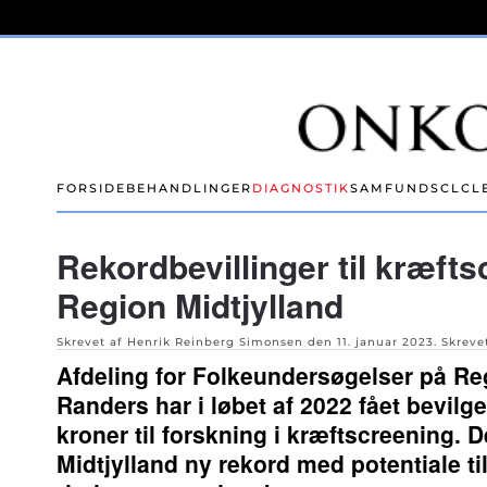
Skip to main content
FORSIDE
BEHANDLINGER
DIAGNOSTIK
SAMFUND
SCLC
L
Rekordbevillinger til kræfts
Region Midtjylland
Skrevet af Henrik Reinberg Simonsen den
11. januar 2023
. Skreve
Afdeling for Folkeundersøgelser på Re
Randers har i løbet af 2022 fået bevilget
kroner til forskning i kræftscreening. D
Midtjylland ny rekord med potentiale til