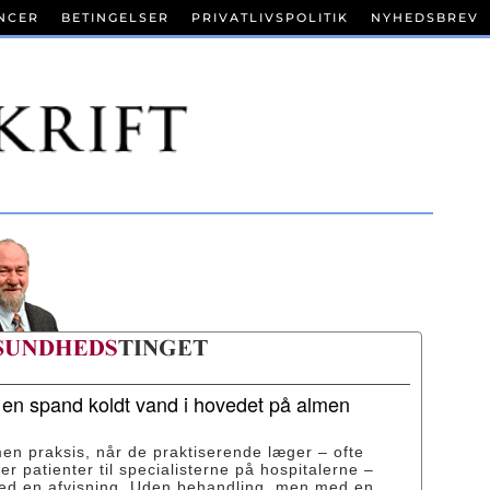
NCER
BETINGELSER
PRIVATLIVSPOLITIK
NYHEDSBREV
r en spand koldt vand i hovedet på almen
men praksis, når de praktiserende læger – ofte
ser patienter til specialisterne på hospitalerne –
med en afvisning. Uden behandling, men med en