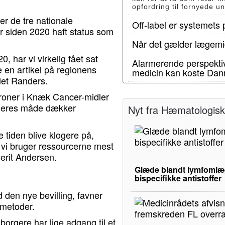
opfordring til fornyede u
r de tre nationale
Off-label er systemets
r siden 2020 haft status som
Når det gælder lægemid
, har vi virkelig fået sat
Alarmerende perspektiv
e en artikel på regionens
medicin kan koste Dan
let Randers.
 kroner i Knæk Cancer-midler
er deres måde dækker
Nyt fra Hæmatologisk 
e tiden blive klogere på,
 vi bruger ressourcerne mest
Berit Andersen.
Glæde blandt lymfomlæg
bispecifikke antistoffer
d den nye bevilling, favner
semetoder.
 borgere har lige adgang til et