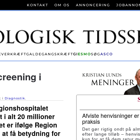
KONTAKT
OM OS
ANNONCERING
JOBANNO
EVERKRÆFT
GALDEGANGSKRÆFT
GI
ESMO
SØG
ASCO
creening i
t i
Diagnostik
.
gionshospitalet
Afviste henvisninger e
 i alt 20 millioner
praksis
et er ifølge Region
Det gør rigtig ondt på al
 at få betydning for
efter lange tilløb – henvi
kun for at få dem retur 