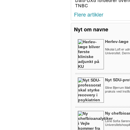
Dato-DXd forbedrer overl
TNBC
Flere artikler
Nyt om navne
Herlev-læge 
Nikolai Loft er ud
Universitet. Derm
Nyt SDU-prof
Stine Bjerrum Møll
praksis ved Instit
Ny chefbioan
Lene Sofia Sørens
Universitetshospita