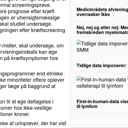
ormal screeningsprøve.
Medicinrådets afvisning
gere prognose efter kræft
overrasker ikke
ringen er uhensigtsmæssige
 skal studiet undersøge.
Nej, nej og atter nej: M
lgningen efter kræftscreening
fremskreden myelomat
-midler, skal undersøge, om
ervisningsindsats kan øge
en på kræftsymptomer hos
Tidlige data imponerer
ningsprogrammer end etniske
ke minoriteter oftere oplever
øger læge på baggrund af
 til at øge deltagelse i
First-in-human-data vise
til lymfom
mer hos ikke-vestlige
lioner kroner.
lse af urinprøver, der har vist