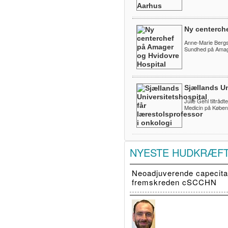
Ny centerch
Anne-Marie Bergs
Sundhed på Amage
Sjællands Un
Julie Gehl tiltråd
Medicin på Køben
NYESTE HUDKRÆF
Neoadjuverende capecitab
fremskreden cSCCHN