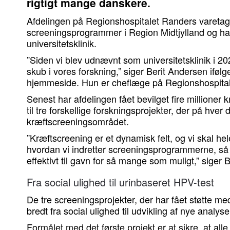
rigtigt mange danskere.
Afdelingen på Regionshospitalet Randers varetage
screeningsprogrammer i Region Midtjylland og ha
universitetsklinik.
”Siden vi blev udnævnt som universitetsklinik i 2020
skub i vores forskning,” siger Berit Andersen ifølg
hjemmeside. Hun er cheflæge på Regionshospita
Senest har afdelingen fået bevilget fire millioner
til tre forskellige forskningsprojekter, der på hv
kræftscreeningsområdet.
”Kræftscreening er et dynamisk felt, og vi skal hel
hvordan vi indretter screeningsprogrammerne, så
effektivt til gavn for så mange som muligt,” siger 
Fra social ulighed til urinbaseret HPV-test
De tre screeningsprojekter, der har fået støtte me
bredt fra social ulighed til udvikling af nye analy
Formålet med det første projekt er at sikre, at alle