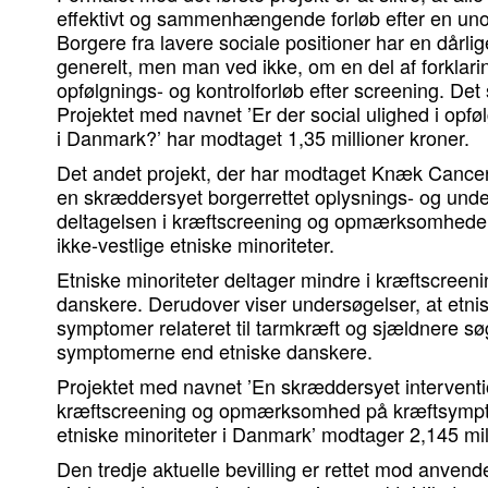
effektivt og sammenhængende forløb efter en un
Borgere fra lavere sociale positioner har en dårli
generelt, men man ved ikke, om en del af forkla
opfølgnings- og kontrolforløb efter screening. Det
Projektet med navnet ’Er der social ulighed i opfø
i Danmark?’ har modtaget 1,35 millioner kroner.
Det andet projekt, der har modtaget Knæk Cancer
en skræddersyet borgerrettet oplysnings- og und
deltagelsen i kræftscreening og opmærksomhed
ikke-vestlige etniske minoriteter.
Etniske minoriteter deltager mindre i kræftscree
danskere. Derudover viser undersøgelser, at etnis
symptomer relateret til tarmkræft og sjældnere s
symptomerne end etniske danskere.
Projektet med navnet ’En skræddersyet intervention
kræftscreening og opmærksomhed på kræftsympto
etniske minoriteter i Danmark’ modtager 2,145 mil
Den tredje aktuelle bevilling er rettet mod anvende