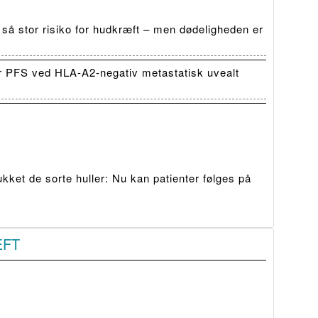
 så stor risiko for hudkræft – men dødeligheden er
r PFS ved HLA-A2-negativ metastatisk uvealt
ket de sorte huller: Nu kan patienter følges på
ÆFT