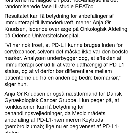
randomiserede fase III-studie BEATcc.
Resultatet kan få betydning for anbefalinger af
immunterapi til livmoderkræft, mener Anja Ør
Knudsen, ledende overlæge på Onkologisk Afdeling
på Odense Universitetshospital.
”Vi har nok troet, at PD-L1 kunne bruges inden for
cervixcancer, selvom det måske ikke var den bedste
markør. Analysen underbygger dog, at effekten af
immunterapi ser ud til at være uafhængig af PD-L1-
status, og at vi derfor bør differentiere mellem
patienterne ud fra en anden og bedre biomarkør,”
siger hun.
Anja Ør Knudsen er også næstformand for Dansk
Gynækologisk Cancer Gruppe. Hun peger på, at
konklusionen kan få betydning for
behandlingsvejledninger, da Medicinrådets
anbefaling af PD-L1-hæmmeren Keytruda
(pembrolizumab) lige nu er begrænset af PD-L1-
status.