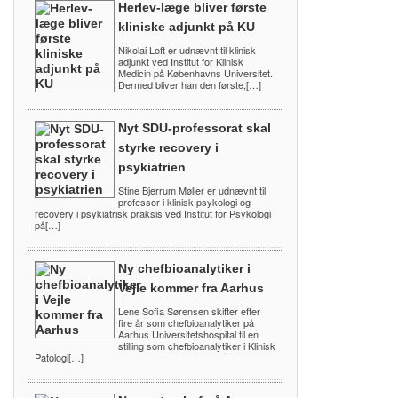
Herlev-læge bliver første
kliniske adjunkt på KU
Nikolai Loft er udnævnt til klinisk
adjunkt ved Institut for Klinisk
Medicin på Københavns Universitet.
Dermed bliver han den første,[…]
Nyt SDU-professorat skal
styrke recovery i
psykiatrien
Stine Bjerrum Møller er udnævnt til
professor i klinisk psykologi og
recovery i psykiatrisk praksis ved Institut for Psykologi
på[…]
Ny chefbioanalytiker i
Vejle kommer fra Aarhus
Lene Sofia Sørensen skifter efter
fire år som chefbioanalytiker på
Aarhus Universitetshospital til en
stilling som chefbioanalytiker i Klinisk
Patologi[…]