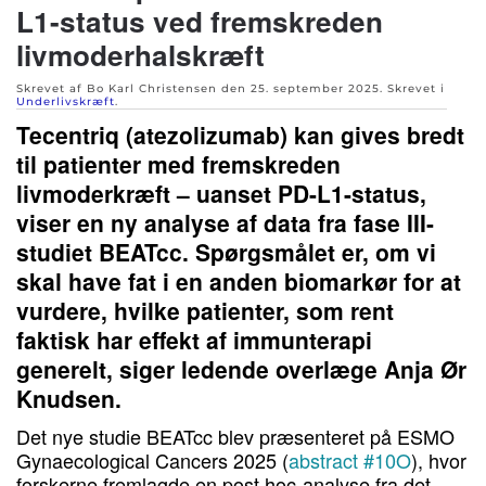
L1-status ved fremskreden
livmoderhalskræft
Skrevet af Bo Karl Christensen den
25. september 2025
. Skrevet i
Underlivskræft
.
Tecentriq (atezolizumab) kan gives bredt
til patienter med fremskreden
livmoderkræft – uanset PD-L1-status,
viser en ny analyse af data fra fase III-
studiet BEATcc. Spørgsmålet er, om vi
skal have fat i en anden biomarkør for at
vurdere, hvilke patienter, som rent
faktisk har effekt af immunterapi
generelt, siger ledende overlæge Anja Ør
Knudsen.
Det nye studie BEATcc blev præsenteret på ESMO
Gynaecological Cancers 2025 (
abstract #10O
), hvor
forskerne fremlagde en post hoc-analyse fra det