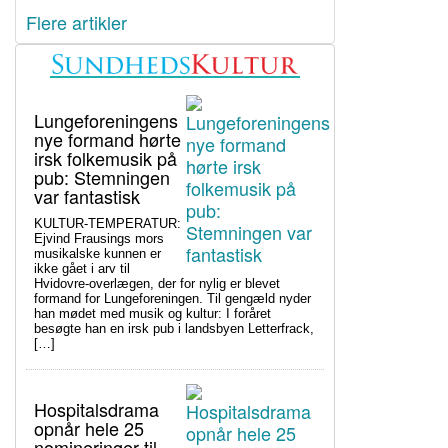
Flere artikler
Lungeforeningens
nye formand hørte
irsk folkemusik på
pub: Stemningen
var fantastisk
KULTUR-TEMPERATUR:
Ejvind Frausings mors
musikalske kunnen er
ikke gået i arv til
Hvidovre-overlægen, der for nylig er blevet
formand for Lungeforeningen. Til gengæld nyder
han mødet med musik og kultur: I foråret
besøgte han en irsk pub i landsbyen Letterfrack,
[…]
Hospitalsdrama
opnår hele 25
nomineringer til