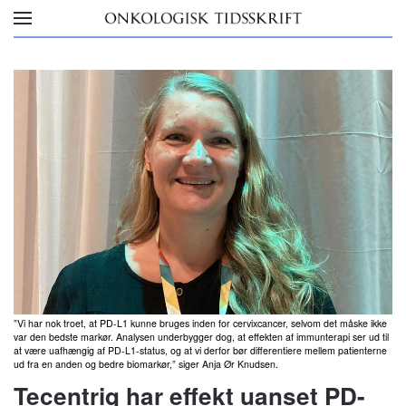
Skip to main content
”Vi har nok troet, at PD-L1 kunne bruges inden for cervixcancer, selvom det måske ikke
var den bedste markør. Analysen underbygger dog, at effekten af immunterapi ser ud til
at være uafhængig af PD-L1-status, og at vi derfor bør differentiere mellem patienterne
ud fra en anden og bedre biomarkør,” siger Anja Ør Knudsen.
Tecentriq har effekt uanset PD-