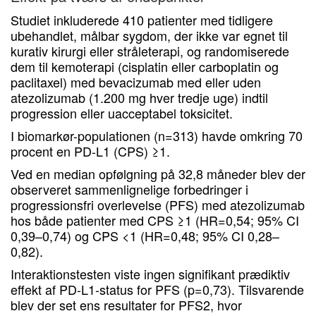
Studiet inkluderede 410 patienter med tidligere
ubehandlet, målbar sygdom, der ikke var egnet til
kurativ kirurgi eller stråleterapi, og randomiserede
dem til kemoterapi (cisplatin eller carboplatin og
paclitaxel) med bevacizumab med eller uden
atezolizumab (1.200 mg hver tredje uge) indtil
progression eller uacceptabel toksicitet.
I biomarkør-populationen (n=313) havde omkring 70
procent en PD-L1 (CPS) ≥1.
Ved en median opfølgning på 32,8 måneder blev der
observeret sammenlignelige forbedringer i
progressionsfri overlevelse (PFS) med atezolizumab
hos både patienter med CPS ≥1 (HR=0,54; 95% CI
0,39–0,74) og CPS <1 (HR=0,48; 95% CI 0,28–
0,82).
Interaktionstesten viste ingen signifikant prædiktiv
effekt af PD-L1-status for PFS (p=0,73). Tilsvarende
blev der set ens resultater for PFS2, hvor