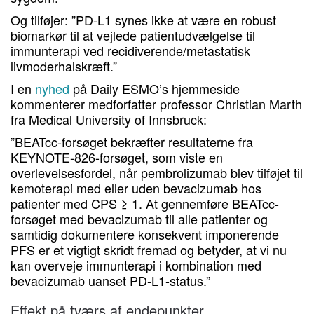
Og tilføjer: ”PD-L1 synes ikke at være en robust
biomarkør til at vejlede patientudvælgelse til
immunterapi ved recidiverende/metastatisk
livmoderhalskræft.”
I en
nyhed
på Daily ESMO’s hjemmeside
kommenterer medforfatter professor Christian Marth
fra Medical University of Innsbruck:
”BEATcc-forsøget bekræfter resultaterne fra
KEYNOTE-826-forsøget, som viste en
overlevelsesfordel, når pembrolizumab blev tilføjet til
kemoterapi med eller uden bevacizumab hos
patienter med CPS ≥ 1. At gennemføre BEATcc-
forsøget med bevacizumab til alle patienter og
samtidig dokumentere konsekvent imponerende
PFS er et vigtigt skridt fremad og betyder, at vi nu
kan overveje immunterapi i kombination med
bevacizumab uanset PD-L1-status.”
Effekt på tværs af endepunkter