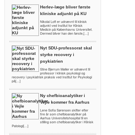
Herlev-læge bliver første
kliniske adjunkt på KU
Nikolai Loft er udnævnt til klinisk
adjunkt ved Institut for Klinisk
Medicin på Københavns Universitet.
Dermed bliver han den første,[…]
Nyt SDU-professorat skal
styrke recovery i
psykiatrien
Stine Bjerrum Møller er udnævnt til
professor i klinisk psykologi og
recovery i psykiatrisk praksis ved Institut for Psykologi
på[…]
Ny chefbioanalytiker i
Vejle kommer fra Aarhus
Lene Sofia Sørensen skifter efter
fire år som chefbioanalytiker på
Aarhus Universitetshospital til en
stilling som chefbioanalytiker i Klinisk
Patologi[…]