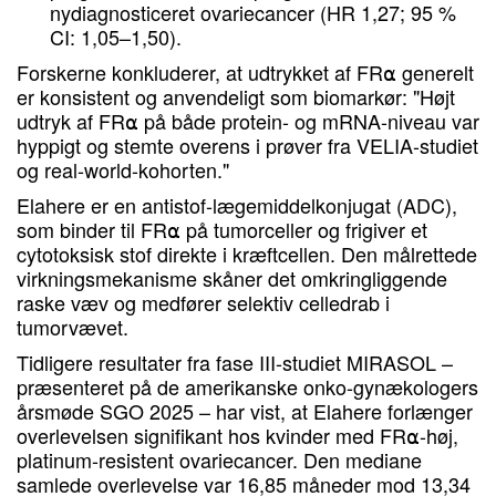
nydiagnosticeret ovariecancer (HR 1,27; 95 %
CI: 1,05–1,50).
Forskerne konkluderer, at udtrykket af FR⍺ generelt
er konsistent og anvendeligt som biomarkør: "Højt
udtryk af FR⍺ på både protein- og mRNA-niveau var
hyppigt og stemte overens i prøver fra VELIA-studiet
og real-world-kohorten."
Elahere er en antistof-lægemiddelkonjugat (ADC),
som binder til FR⍺ på tumorceller og frigiver et
cytotoksisk stof direkte i kræftcellen. Den målrettede
virkningsmekanisme skåner det omkringliggende
raske væv og medfører selektiv celledrab i
tumorvævet.
Tidligere resultater fra fase III-studiet MIRASOL –
præsenteret på de amerikanske onko-gynækologers
årsmøde SGO 2025 – har vist, at Elahere forlænger
overlevelsen signifikant hos kvinder med FR⍺-høj,
platinum-resistent ovariecancer. Den mediane
samlede overlevelse var 16,85 måneder mod 13,34