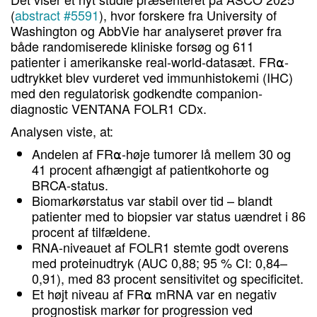
(
abstract #5591
), hvor forskere fra University of
Washington og AbbVie har analyseret prøver fra
både randomiserede kliniske forsøg og 611
patienter i amerikanske real-world-datasæt. FR⍺-
udtrykket blev vurderet ved immunhistokemi (IHC)
med den regulatorisk godkendte companion-
diagnostic VENTANA FOLR1 CDx.
Analysen viste, at:
Andelen af FR⍺-høje tumorer lå mellem 30 og
41 procent afhængigt af patientkohorte og
BRCA-status.
Biomarkørstatus var stabil over tid – blandt
patienter med to biopsier var status uændret i 86
procent af tilfældene.
RNA-niveauet af FOLR1 stemte godt overens
med proteinudtryk (AUC 0,88; 95 % CI: 0,84–
0,91), med 83 procent sensitivitet og specificitet.
Et højt niveau af FR⍺ mRNA var en negativ
prognostisk markør for progression ved