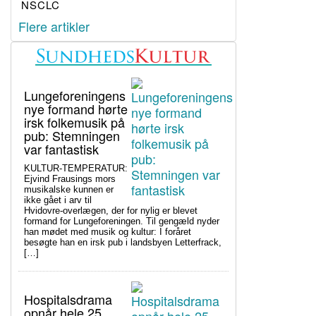
NSCLC
Flere artikler
Lungeforeningens
nye formand hørte
irsk folkemusik på
pub: Stemningen
var fantastisk
KULTUR-TEMPERATUR:
Ejvind Frausings mors
musikalske kunnen er
ikke gået i arv til
Hvidovre-overlægen, der for nylig er blevet
formand for Lungeforeningen. Til gengæld nyder
han mødet med musik og kultur: I foråret
besøgte han en irsk pub i landsbyen Letterfrack,
[…]
Hospitalsdrama
opnår hele 25