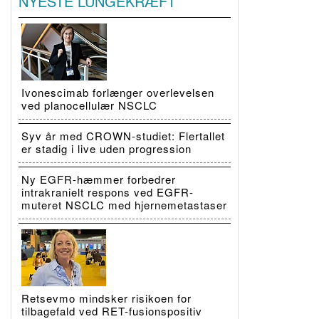
NYESTE LUNGEKRÆFT
Ivonescimab forlænger overlevelsen
ved planocellulær NSCLC
Syv år med CROWN-studiet: Flertallet
er stadig i live uden progression
Ny EGFR-hæmmer forbedrer
intrakranielt respons ved EGFR-
muteret NSCLC med hjernemetastaser
Retsevmo mindsker risikoen for
tilbagefald ved RET-fusionspositiv