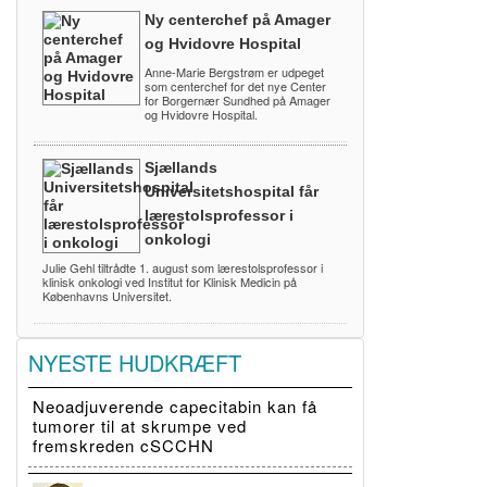
Ny centerchef på Amager
og Hvidovre Hospital
Anne-Marie Bergstrøm er udpeget
som centerchef for det nye Center
for Borgernær Sundhed på Amager
og Hvidovre Hospital.
Sjællands
Universitetshospital får
lærestolsprofessor i
onkologi
Julie Gehl tiltrådte 1. august som lærestolsprofessor i
klinisk onkologi ved Institut for Klinisk Medicin på
Københavns Universitet.
NYESTE HUDKRÆFT
Neoadjuverende capecitabin kan få
tumorer til at skrumpe ved
fremskreden cSCCHN