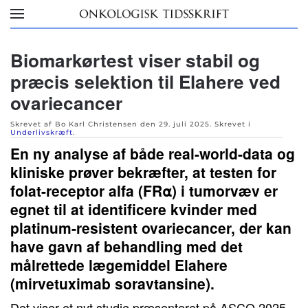
Skip to main content
Biomarkørtest viser stabil og
præcis selektion til Elahere ved
ovariecancer
Skrevet af Bo Karl Christensen den
29. juli 2025
. Skrevet i
Underlivskræft
.
En ny analyse af både real-world-data og
kliniske prøver bekræfter, at testen for
folat-receptor alfa (FR⍺) i tumorvæv er
egnet til at identificere kvinder med
platinum-resistent ovariecancer, der kan
have gavn af behandling med det
målrettede lægemiddel Elahere
(mirvetuximab soravtansine).
Det viser et nyt studie præsenteret på ASCO 2025