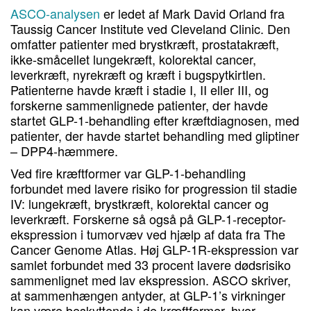
ASCO-analysen
er ledet af Mark David Orland fra
Taussig Cancer Institute ved Cleveland Clinic. Den
omfatter patienter med brystkræft, prostatakræft,
ikke-småcellet lungekræft, kolorektal cancer,
leverkræft, nyrekræft og kræft i bugspytkirtlen.
Patienterne havde kræft i stadie I, II eller III, og
forskerne sammenlignede patienter, der havde
startet GLP-1-behandling efter kræftdiagnosen, med
patienter, der havde startet behandling med gliptiner
– DPP4-hæmmere.
Ved fire kræftformer var GLP-1-behandling
forbundet med lavere risiko for progression til stadie
IV: lungekræft, brystkræft, kolorektal cancer og
leverkræft. Forskerne så også på GLP-1-receptor-
ekspression i tumorvæv ved hjælp af data fra The
Cancer Genome Atlas. Høj GLP-1R-ekspression var
samlet forbundet med 33 procent lavere dødsrisiko
sammenlignet med lav ekspression. ASCO skriver,
at sammenhængen antyder, at GLP-1’s virkninger
kan være beskyttende i de kræftformer, hvor