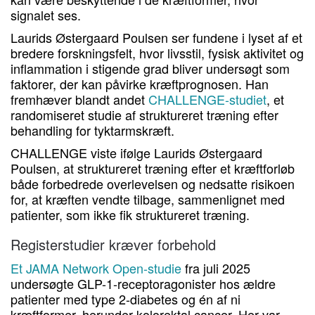
signalet ses.
Laurids Østergaard Poulsen ser fundene i lyset af et
bredere forskningsfelt, hvor livsstil, fysisk aktivitet og
inflammation i stigende grad bliver undersøgt som
faktorer, der kan påvirke kræftprognosen. Han
fremhæver blandt andet
CHALLENGE-studiet
, et
randomiseret studie af struktureret træning efter
behandling for tyktarmskræft.
CHALLENGE viste ifølge Laurids Østergaard
Poulsen, at struktureret træning efter et kræftforløb
både forbedrede overlevelsen og nedsatte risikoen
for, at kræften vendte tilbage, sammenlignet med
patienter, som ikke fik struktureret træning.
Registerstudier kræver forbehold
Et JAMA Network Open-studie
fra juli 2025
undersøgte GLP-1-receptoragonister hos ældre
patienter med type 2-diabetes og én af ni
kræftformer, herunder kolorektal cancer. Her var