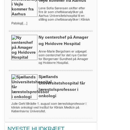
Vejle kommer fra Aarhus
Lene Sofia Sørensen skifter efter
fire år som chefbioanalytiker på
Aarhus Universitetshospital til en
stilling som chefbioanalytiker i Klinisk
Patologi[…]
Ny centerchef på Amager
og Hvidovre Hospital
Anne-Marie Bergstrøm er udpeget
som centerchef for det nye Center
for Borgernær Sundhed på Amager
og Hvidovre Hospital.
Sjællands
Universitetshospital får
lærestolsprofessor i
onkologi
Julie Gehl tiltrådte 1. august som lærestolsprofessor i
klinisk onkologi ved Institut for Klinisk Medicin på
Københavns Universitet.
NYESTE HUDKRÆFT