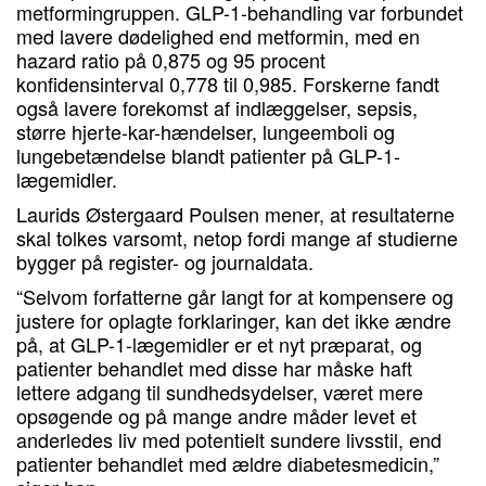
metformingruppen. GLP-1-behandling var forbundet
med lavere dødelighed end metformin, med en
hazard ratio på 0,875 og 95 procent
konfidensinterval 0,778 til 0,985. Forskerne fandt
også lavere forekomst af indlæggelser, sepsis,
større hjerte-kar-hændelser, lungeemboli og
lungebetændelse blandt patienter på GLP-1-
lægemidler.
Laurids Østergaard Poulsen mener, at resultaterne
skal tolkes varsomt, netop fordi mange af studierne
bygger på register- og journaldata.
“Selvom forfatterne går langt for at kompensere og
justere for oplagte forklaringer, kan det ikke ændre
på, at GLP-1-lægemidler er et nyt præparat, og
patienter behandlet med disse har måske haft
lettere adgang til sundhedsydelser, været mere
opsøgende og på mange andre måder levet et
anderledes liv med potentielt sundere livsstil, end
patienter behandlet med ældre diabetesmedicin,”