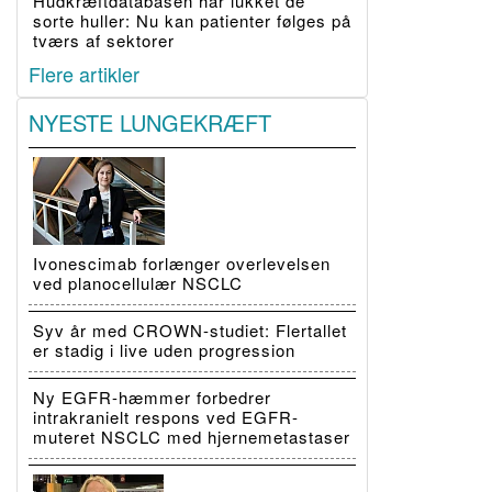
Hudkræftdatabasen har lukket de
sorte huller: Nu kan patienter følges på
tværs af sektorer
Flere artikler
NYESTE LUNGEKRÆFT
Ivonescimab forlænger overlevelsen
ved planocellulær NSCLC
Syv år med CROWN-studiet: Flertallet
er stadig i live uden progression
Ny EGFR-hæmmer forbedrer
intrakranielt respons ved EGFR-
muteret NSCLC med hjernemetastaser