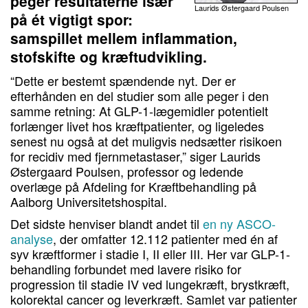
peger resultaterne især
Laurids Østergaard Poulsen
på ét vigtigt spor:
samspillet mellem inflammation,
stofskifte og kræftudvikling.
“Dette er bestemt spændende nyt. Der er
efterhånden en del studier som alle peger i den
samme retning: At GLP-1-lægemidler potentielt
forlænger livet hos kræftpatienter, og ligeledes
senest nu også at det muligvis nedsætter risikoen
for recidiv med fjernmetastaser,” siger Laurids
Østergaard Poulsen, professor og ledende
overlæge på Afdeling for Kræftbehandling på
Aalborg Universitetshospital.
Det sidste henviser blandt andet til
en ny ASCO-
analyse
, der omfatter 12.112 patienter med én af
syv kræftformer i stadie I, II eller III. Her var GLP-1-
behandling forbundet med lavere risiko for
progression til stadie IV ved lungekræft, brystkræft,
kolorektal cancer og leverkræft. Samlet var patienter