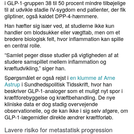
i GLP-1-gruppen 38 til 50 procent mindre tilbøjelige
til at udvikle stadie IV-sygdom end patienter, der fik
gliptiner, også kaldet DPP-4-hæmmere.
Han hæfter sig især ved, at studierne ikke kun
handler om blodsukker eller vægttab, men om et
bredere biologisk felt, hvor inflammation kan spille
en central rolle.
“Samlet peger disse studier på vigtigheden af at
studere samspillet mellem inflammation og
kræftudvikling,” siger han.
Spørgsmålet er også rejst i
en klumme af Arne
Astrup
i Sundhedspolitisk Tidsskrift, hvor han
beskriver GLP-1-analoger som et muligt nyt spor i
kræftforebyggelse og kræftbehandling. De nye
kliniske data er dog stadig overvejende
observationelle, og de kan ikke i sig selv afgøre, om
GLP-1-lægemidler direkte ændrer kræftforløb.
Lavere risiko for metastatisk progression