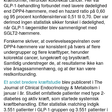
GLP-1-behandling forbundet med lavere dødelighed
end DPP4-hæmmere, med en hazard ratio på 0,60
og 95 procent konfidensinterval 0,51 til 0,70. Der var
derimod ingen statistisk sikker forskel i dødelighed,
når GLP-1-lægemidler blev sammenlignet med
SGLT2-hæmmere.
Forskerne skriver, at overlevelsesgevinsten over
DPP4-hæmmere var konsistent på tværs af flere
undergrupper og flere kræfttyper, herunder
kolorektal cancer, lungekræft og brystkræft.
Samtidig understreger de, at resultaterne ikke kan
vise årsagssammenhæng, og at der kan være
restkonfounding.
Et andet bredere kræftstudie
blev publiceret i The
Journal of Clinical Endocrinology & Metabolism i
januar i år. Studiet omfattede patienter med type 2-
diabetes og aktiv kræft, som startede systemisk
kræftbehandling. Efter statistisk matching indgik
3.551 patienter i GLP-1-gruppen og 3.551 patienter i