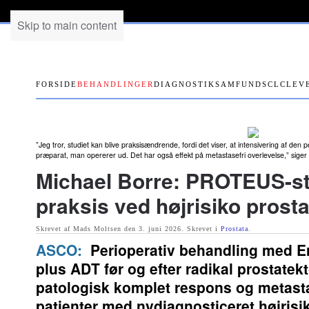
Skip to main content
FORSIDE
BEHANDLINGER
DIAGNOSTIK
SAMFUND
SCLC
LEV
”Jeg tror, studiet kan blive praksisændrende, fordi det viser, at intensivering af den 
præparat, man opererer ud. Det har også effekt på metastasefri overlevelse,” siger
Michael Borre: PROTEUS-st
praksis ved højrisiko prost
Skrevet af Mads Moltsen den
3. juni 2026
. Skrevet i
Prostata
.
ASCO:
Perioperativ behandling med Er
plus ADT før og efter radikal prostate
patologisk komplet respons og metasta
patienter med nydiagnosticeret højrisi