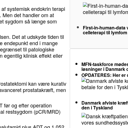
 af systemisk endokrin terapi
se. Men det handler om at
eret sygdom så længe som
First-in-human-data v
celleterapi til lymfom
lsen. Det at udskyde tiden til
re endepunkt end i mange
egrænset til patologiske
gentlig klinisk effekt eller
MFN-taskforce mødes 
løsninger i Danmark
OPDATERES: Her er d
rostatektomi kan være kurativ
t avanceret prostatakræft, men
Danmark afviste kræft
T før og efter operation
den i Tyskland
imal restsygdom (pCR/MRD)
 apalutamid plus ADT og 1.052