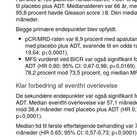
til placebo plus ADT. Medianalderen var 66 år, m
95,8 procent havde Gleason score ≥8. Den median
måneder.
Begge primære endepunkter blev opfyldt.
pCR/MRD-raten var 8,9 procent med apalutam
med placebo plus ADT, svarende til en odds r
19,64; p<0,0001).
MFS vurderet ved BICR var også signifikant f
ADT (HR 0,80; 95% CI: 0,67-0,96; p=0,0169).
78,2 procent mod 73,5 procent, og median MF
Klar forbedring af eventfri overlevelse
De sekundære endepunkter var også signifikant f
ADT. Median eventfri overlevelse var 57,1 måne
mod 38,4 måneder med placebo plus ADT (HR 0,7
p<0,0001).
Median tid til første efterfølgende behandling va
måneder (HR 0,65; 95% CI: 0,57-0,73; p<0,0001)