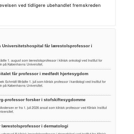
evelsen ved tidligere ubehandlet fremskreden
 Universitetshospital får lærestolsprofessor i
trådte 1. august som lærestolsprofessor i klinisk onkologi ved Institut for
cin på Københavns Universitet.
talet får professor i medfødt hjertesygdom
 Schmidt tiltrådte 1. juli som klinisk professor i kardiologi ved Institut for
cin på Københavns Universitet.
rg-professor forsker i stofskiftesygdomme
 Andersen er fra 1. juli 2026 ansat som klinisk professor ved Klinisk Institut
iversitet.
r lærestolsprofessor i dermatologi
udnævnt til klinisk lærestolsprofessor i dermatologi ved Institut for Klinisk