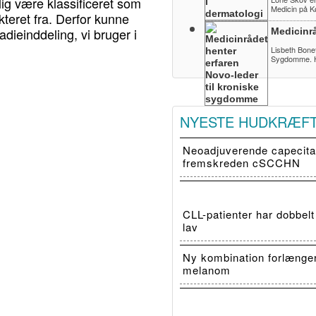
lig være klassificeret som
Medicin på K
eret fra. Derfor kunne
dieinddeling, vi bruger i
Medicinr
Lisbeth Bonef
Sygdomme. H
NYESTE HUDKRÆF
Neoadjuverende capecitab
fremskreden cSCCHN
CLL-patienter har dobbelt
lav
Ny kombination forlænge
melanom