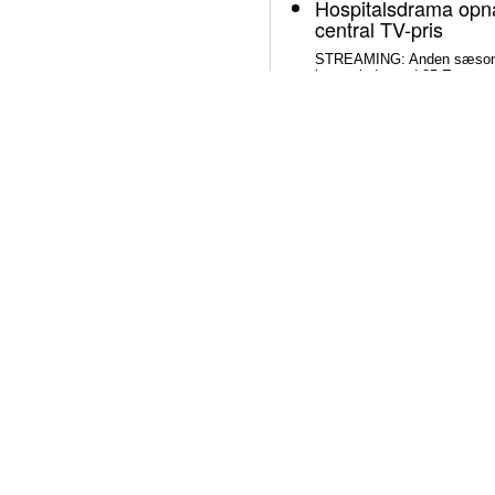
Hospitalsdrama opnå
central TV-pris
STREAMING: Anden sæson af
intet mindre end 25 Emmy-no
skuespillerkategorierne.
Litterær superstjern
død
SAMFUND: Den nigeriansk-a
Adichie er i åben konflikt m
sønnens pludselige død. Sage
om lægelig forsømmelse, man
fængsel.
Svend Lings selvbiog
ærlig og dybt utrovæ
BØGER: Svend Lings udgiver 
om aktiv dødshjælp, men ha
holdning og for et konstrukt
Bliv underholdt og o
fremragende stream
STREAMING: Mangler du lidt 
Medicinske Tidsskrifter har