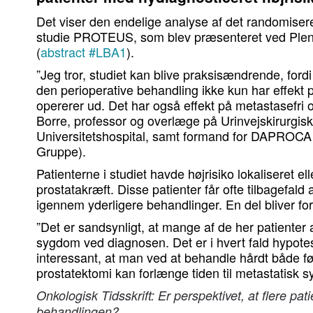
Det viser den endelige analyse af det randomisere
studie PROTEUS, som blev præsenteret ved Ple
(
abstract #LBA1
).
”Jeg tror, studiet kan blive praksisændrende, fordi 
den perioperative behandling ikke kun har effekt
opererer ud. Det har også effekt på metastasefri o
Borre, professor og overlæge på Urinvejskirurgisk
Universitetshospital, samt formand for DAPROC
Gruppe).
Patienterne i studiet havde højrisiko lokaliseret el
prostatakræft. Disse patienter får ofte tilbagefal
igennem yderligere behandlinger. En del bliver for
”Det er sandsynligt, at mange af de her patienter 
sygdom ved diagnosen. Det er i hvert fald hypote
interessant, at man ved at behandle hårdt både før
prostatektomi kan forlænge tiden til metastatisk 
Onkologisk Tidsskrift: Er perspektivet, at flere patie
behandlingen?