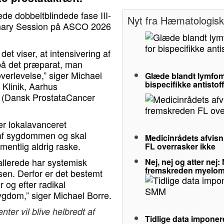
de dobbeltblindede fase III-
Nyt fra Hæmatologisk 
nary Session på ASCO 2026
det viser, at intensivering af
 på det præparat, man
verlevelse,” siger Michael
Glæde blandt lymfom
bispecifikke antistof
 Klinik, Aarhus
A (Dansk ProstataCancer
ler lokalavanceret
d af sygdommen og skal
Medicinrådets afvisn
mentlig aldrig raske.
FL overrasker ikke
allerede har systemisk
Nej, nej og atter nej
fremskreden myelo
sen. Derfor er det bestemt
 og efter radikal
sygdom,” siger Michael Borre.
nter vil blive helbredt af
Tidlige data imponer