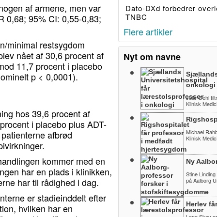
 i nogen af armene, men var
Dato-DXd forbedrer overl
TNBC
R 0,68; 95% CI: 0,55-0,83;
Flere artikler
en/minimal restsygdom
ev nået af 30,6 procent af
Nyt om navne
mod 11,7 procent i placebo
ominelt p < 0,0001).
Sjællands
onkologi
Julie Gehl til
Klinisk Medi
ning hos 39,6 procent af
Rigshospi
procent i placebo plus ADT-
Michael Rahbek
 patienterne afbrød
Klinisk Medi
ivirkninger.
behandlingen kommer med en
Ny Aalbo
ngen har en plads i klinikken,
Stine Linding
e har til rådighed i dag.
på Aalborg Un
terne er stadieinddelt efter
Herlev få
ion, hvilken har en
Lone Skov er 