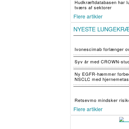
Hudkræftdatabasen har luk
tværs af sektorer
Flere artikler
NYESTE LUNGEKR
Ivonescimab forlænger o
Syv år med CROWN-studiet
Ny EGFR-hæmmer forbedr
NSCLC med hjernemetas
Retsevmo mindsker risiko
Flere artikler