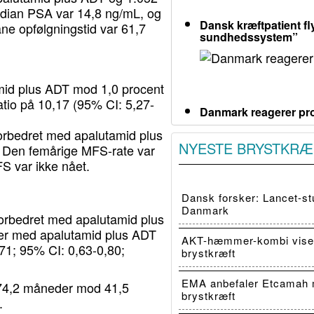
edian PSA var 14,8 ng/mL, og
Dansk kræftpatient fly
e opfølgningstid var 61,7
sundhedssystem”
id plus ADT mod 1,0 procent
atio på 10,17 (95% CI: 5,27-
Danmark reagerer pro
orbedret med apalutamid plus
NYESTE BRYSTKRÆ
 Den femårige MFS-rate var
S var ikke nået.
Dansk forsker: Lancet-stu
Danmark
orbedret med apalutamid plus
der med apalutamid plus ADT
AKT-hæmmer-kombi viser
1; 95% CI: 0,63-0,80;
brystkræft
EMA anbefaler Etcamah 
r 74,2 måneder mod 41,5
brystkræft
.