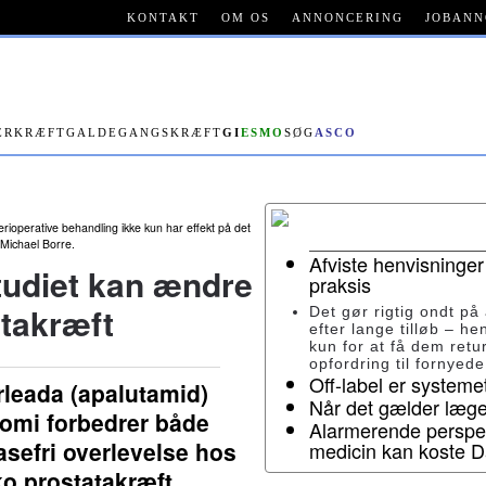
KONTAKT
OM OS
ANNONCERING
JOBANN
ERKRÆFT
GALDEGANGSKRÆFT
GI
ESMO
SØG
ASCO
perioperative behandling ikke kun har effekt på det
 Michael Borre.
Afviste henvisninger
udiet kan ændre
praksis
atakræft
Det gør rigtig ondt på
efter lange tilløb – he
kun for at få dem ret
opfordring til fornyed
Off-label er system
leada (apalutamid)
Når det gælder lægem
ktomi forbedrer både
Alarmerende perspek
sefri overlevelse hos
medicin kan koste 
ko prostatakræft.