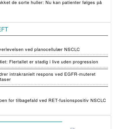
ket de sorte huller: Nu kan patienter følges på
ÆFT
verlevelsen ved planocellulær NSCLC
: Flertallet er stadig i live uden progression
er intrakranielt respons ved EGFR-muteret
taser
en for tilbagefald ved RET-fusionspositiv NSCLC