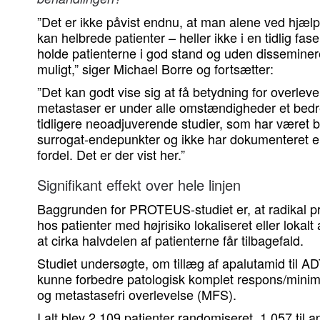
”Det er ikke påvist endnu, at man alene ved hjælp
kan helbrede patienter – heller ikke i en tidlig fa
holde patienterne i god stand og uden dissemin
muligt,” siger Michael Borre og fortsætter:
”Det kan godt vise sig at få betydning for overleve
metastaser er under alle omstændigheder et bed
tidligere neoadjuverende studier, som har været b
surrogat-endepunkter og ikke har dokumenteret en e
fordel. Det er der vist her.”
Signifikant effekt over hele linjen
Baggrunden for PROTEUS-studiet er, at radikal p
hos patienter med højrisiko lokaliseret eller lokal
at cirka halvdelen af patienterne får tilbagefald.
Studiet undersøgte, om tillæg af apalutamid til AD
kunne forbedre patologisk komplet respons/min
og metastasefri overlevelse (MFS).
I alt blev 2.109 patienter randomiseret, 1.057 til