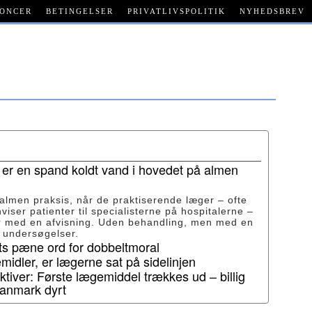
ONCER
BETINGELSER
PRIVATLIVSPOLITIK
NYHEDSBREV
 er en spand koldt vand i hovedet på almen
 almen praksis, når de praktiserende læger – ofte
nviser patienter til specialisterne på hospitalerne –
ur med en afvisning. Uden behandling, men med en
e undersøgelser.
ets pæne ord for dobbeltmoral
idler, er lægerne sat på sidelinjen
tiver: Første lægemiddel trækkes ud – billig
Danmark dyrt