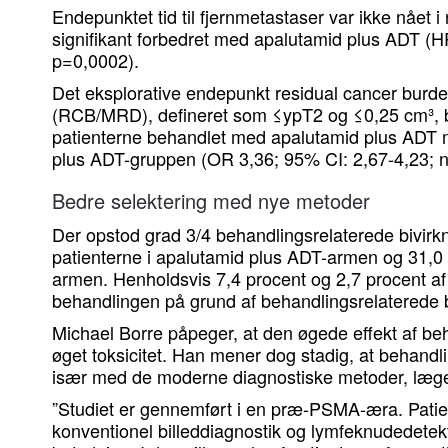
Endepunktet tid til fjernmetastaser var ikke nået
signifikant forbedret med apalutamid plus ADT (H
p=0,0002).
Det eksplorative endepunkt residual cancer burd
(RCB/MRD), defineret som ≤ypT2 og ≤0,25 cm³, bl
patienterne behandlet med apalutamid plus ADT 
plus ADT-gruppen (OR 3,36; 95% CI: 2,67-4,23; n
Bedre selektering med nye metoder
Der opstod grad 3/4 behandlingsrelaterede bivirk
patienterne i apalutamid plus ADT-armen og 31,0 
armen. Henholdsvis 7,4 procent og 2,7 procent af
behandlingen på grund af behandlingsrelaterede b
Michael Borre påpeger, at den øgede effekt af 
øget toksicitet. Han mener dog stadig, at behandli
især med de moderne diagnostiske metoder, lægern
”Studiet er gennemført i en præ-PSMA-æra. Patien
konventionel billeddiagnostik og lymfeknudedetekt