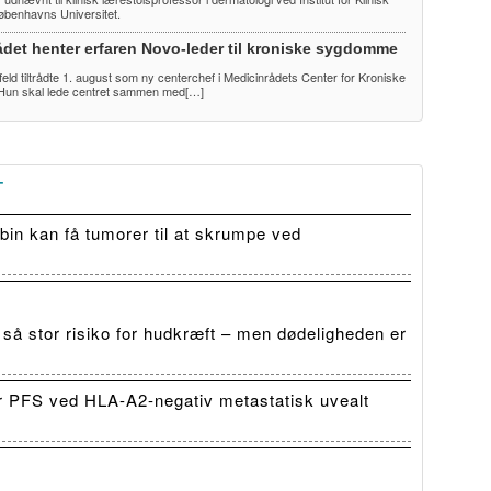
øbenhavns Universitet.
ådet henter erfaren Novo-leder til kroniske sygdomme
eld tiltrådte 1. august som ny centerchef i Medicinrådets Center for Kroniske
un skal lede centret sammen med[…]
T
in kan få tumorer til at skrumpe ved
 så stor risiko for hudkræft – men dødeligheden er
r PFS ved HLA-A2-negativ metastatisk uvealt