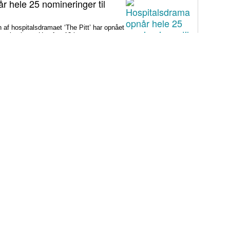
r hele 25 nomineringer til
 hospitalsdramaet ‘The Pitt’ har opnået
mineringer. Heraf er 13 i
e trues med fængsel efter søns
merikanske forfatter Chimamanda Ngozi
ed privathospitalet Euracare i Lagos efter
n har udviklet sig til et opslidende opgør
gelfuld journalføring og trusler om
rafi er på én gang hudløst
rdig
sin biografi for at genaktivere debatten
n ender med at skygge for sin legitime
ivt bidrag til det svære etiske spørgsmål.
plyst i sommerferien: Fem
ing-muligheder
underholdning i ferien, der både oplyser og inspirerer?
 fundet de bedst anmeldte film, TV-udsendelser og dokumentarer