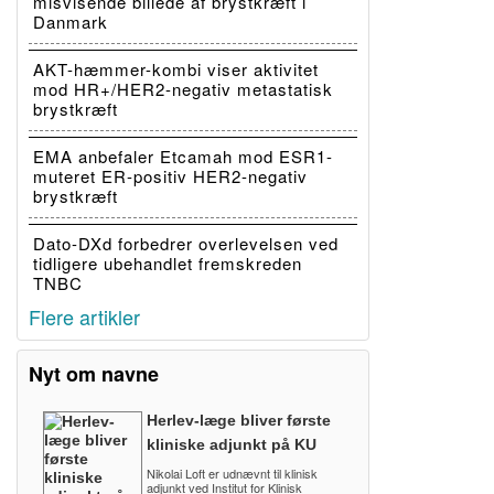
misvisende billede af brystkræft i
Danmark
AKT-hæmmer-kombi viser aktivitet
mod HR+/HER2-negativ metastatisk
brystkræft
EMA anbefaler Etcamah mod ESR1-
muteret ER-positiv HER2-negativ
brystkræft
Dato-DXd forbedrer overlevelsen ved
tidligere ubehandlet fremskreden
TNBC
Flere artikler
Nyt om navne
Herlev-læge bliver første
kliniske adjunkt på KU
Nikolai Loft er udnævnt til klinisk
adjunkt ved Institut for Klinisk