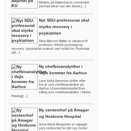
Medicin på Københavns Universitet.
Dermed bliver han den første,[…]
Nyt SDU-professorat skal
styrke recovery i
psykiatrien
Stine Bjerrum Møller er udnævnt til
professor i klinisk psykologi og
recovery i psykiatrisk praksis ved Institut for Psykologi
på[…]
Ny chefbioanalytiker i
Vejle kommer fra Aarhus
Lene Sofia Sørensen skifter efter
fire år som chefbioanalytiker på
Aarhus Universitetshospital til en
stilling som chefbioanalytiker i Klinisk
Patologi[…]
Ny centerchef på Amager
og Hvidovre Hospital
Anne-Marie Bergstrøm er udpeget
som centerchef for det nye Center