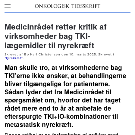
Skip to main content
Medicinrådet retter kritik af
virksomheder bag TKI-
lægemidler til nyrekræft
Skrevet af Bo Karl Christensen den
10. marts 2025
. Skrevet i
Nyrekræft
.
Man skulle tro, at virksomhederne bag
TKI’erne ikke ønsker, at behandlingerne
bliver tilgængelige for patienterne.
Sådan lyder det fra Medicinrådet til
spørgsmålet om, hvorfor det har taget
rådet mere end to år at anbefale de
efterspurgte TKI+IO-kombinationer til
metastatisk nyrekræft.
Denne artikel er en fortsættelse af artiklen med