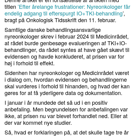
titlen
’Efter årelange frustrationer: Nyreonkologer får
endelig adgang til efterspurgt IO+TKI-behandling
’,
bragt på Onkologisk Tidsskrift den 11. februar.
Samtlige danske behandlingsansvarlige
nyreonkologer skrev i februar 2024 til Medicinrådet,
at rådet burde genbesøge evalueringen af TKI+IO-
behandlinger, da rådet syntes at have gået skævt til
evidensen og havde konkluderet, at prisen var for
høj i forhold til effekt.
Sidenhen har nyreonkologer og Medicinrådet været
i dialog om, hvordan evidensen og behandlingerne
skal vurderes i forhold til hinanden, og hvad der kan
gøres for at få yderligere data og dokumentation.
I januar i år mundede det så ud i en positiv
anbefaling. Men begrundelsen for anbefalingen var
ikke, at prisen nu var blevet forhandlet ned. Eller at
der var kommet nye studier.
Så, hvad er forklaringen på, at det skulle tage tre år