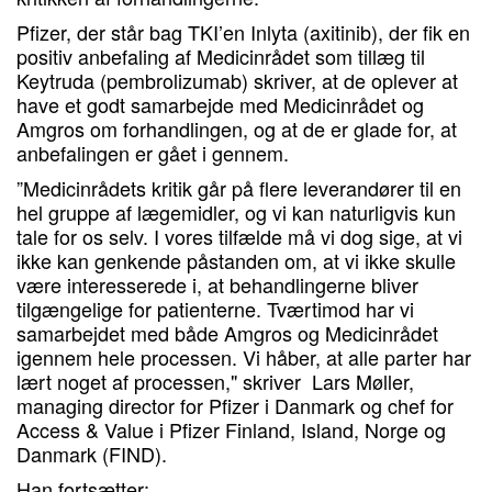
Pfizer, der står bag TKI’en Inlyta (axitinib), der fik en
positiv anbefaling af Medicinrådet som tillæg til
Keytruda (pembrolizumab) skriver, at de oplever at
have et godt samarbejde med Medicinrådet og
Amgros om forhandlingen, og at de er glade for, at
anbefalingen er gået i gennem.
”Medicinrådets kritik går på flere leverandører til en
hel gruppe af lægemidler, og vi kan naturligvis kun
tale for os selv. I vores tilfælde må vi dog sige, at vi
ikke kan genkende påstanden om, at vi ikke skulle
være interesserede i, at behandlingerne bliver
tilgængelige for patienterne. Tværtimod har vi
samarbejdet med både Amgros og Medicinrådet
igennem hele processen. Vi håber, at alle parter har
lært noget af processen," skriver Lars Møller,
managing director for Pfizer i Danmark og chef for
Access & Value i Pfizer Finland, Island, Norge og
Danmark (FIND).
Han fortsætter: