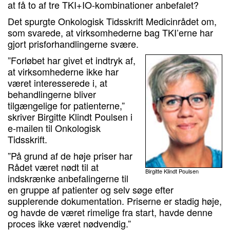
at få to af tre TKI+IO-kombinationer anbefalet?
Det spurgte Onkologisk Tidsskrift Medicinrådet om,
som svarede, at virksomhederne bag TKI’erne har
gjort prisforhandlingerne svære.
”Forløbet har givet et indtryk af,
at virksomhederne ikke har
været interesserede i, at
behandlingerne bliver
tilgængelige for patienterne,”
skriver Birgitte Klindt Poulsen i
e-mailen til Onkologisk
Tidsskrift.
”På grund af de høje priser har
Rådet været nødt til at
Birgitte Klindt Poulsen
indskrænke anbefalingerne til
en gruppe af patienter og selv søge efter
supplerende dokumentation. Priserne er stadig høje,
og havde de været rimelige fra start, havde denne
proces ikke været nødvendig.”