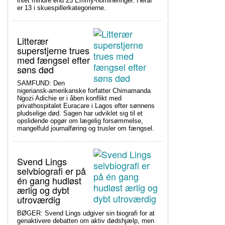
intet mindre end 25 Emmy-nomineringer. Heraf
er 13 i skuespillerkategorierne.
Litterær
superstjerne trues
med fængsel efter
søns død
SAMFUND: Den
nigeriansk-amerikanske forfatter Chimamanda
Ngozi Adichie er i åben konflikt med
privathospitalet Euracare i Lagos efter sønnens
pludselige død. Sagen har udviklet sig til et
opslidende opgør om lægelig forsømmelse,
mangelfuld journalføring og trusler om fængsel.
Svend Lings
selvbiografi er på
én gang hudløst
ærlig og dybt
utroværdig
BØGER: Svend Lings udgiver sin biografi for at
genaktivere debatten om aktiv dødshjælp, men