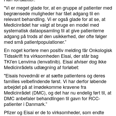
"Vi er meget glade for, at en gruppe af patienter med
begrænsede muligheder har fået adgang til en
relevant behandling. Vi er også glade for at se, at
Medicinrådet har valgt at bruge en model med
systematisk dataopsamling til at give patienterne
adgang på trods af den usikkerhed, der ofte følger
med små patientpopulationer.”
En noget kortere men positiv melding får Onkologisk
Tidsskrift fra virksomheden Eisai, der står bag
TKI'en Lenvima (lenvatinib). Eisai afviser dog ikke
Medicinrådets udlægning af forløbet:
"Eisais hovedmål er at sætte patientens og deres
families velbefindende først. Vi har derfor løbende
arbejdet på at imødekomme kravene fra
Medicinrådet (DMC), og det har nu endelig ført til, at
DMC anbefaler behandlingen til gavn for RCC-
patienter i Danmark.”
Pfizer og Eisai er de to virksomheder, som endte