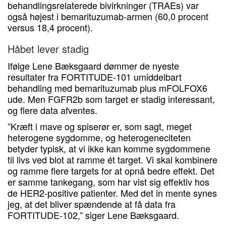
behandlingsrelaterede bivirkninger (TRAEs) var
også højest i bemarituzumab-armen (60,0 procent
versus 18,4 procent).
Håbet lever stadig
Ifølge Lene Bæksgaard dømmer de nyeste
resultater fra FORTITUDE-101 umiddelbart
behandling med bemarituzumab plus mFOLFOX6
ude. Men FGFR2b som target er stadig interessant,
og flere data afventes.
”Kræft i mave og spiserør er, som sagt, meget
heterogene sygdomme, og heterogeneciteten
betyder typisk, at vi ikke kan komme sygdommene
til livs ved blot at ramme ét target. Vi skal kombinere
og ramme flere targets for at opnå bedre effekt. Det
er samme tankegang, som har vist sig effektiv hos
de HER2-positive patienter. Med det in mente synes
jeg, at det bliver spændende at få data fra
FORTITUDE-102,” siger Lene Bæksgaard.