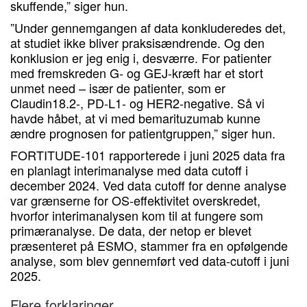
skuffende,” siger hun.
”Under gennemgangen af data konkluderedes det,
at studiet ikke bliver praksisændrende. Og den
konklusion er jeg enig i, desværre. For patienter
med fremskreden G- og GEJ-kræft har et stort
unmet need – især de patienter, som er
Claudin18.2-, PD-L1- og HER2-negative. Så vi
havde håbet, at vi med bemarituzumab kunne
ændre prognosen for patientgruppen,” siger hun.
FORTITUDE-101 rapporterede i juni 2025 data fra
en planlagt interimanalyse med data cutoff i
december 2024. Ved data cutoff for denne analyse
var grænserne for OS-effektivitet overskredet,
hvorfor interimanalysen kom til at fungere som
primæranalyse. De data, der netop er blevet
præsenteret på ESMO, stammer fra en opfølgende
analyse, som blev gennemført ved data-cutoff i juni
2025.
Flere forklaringer