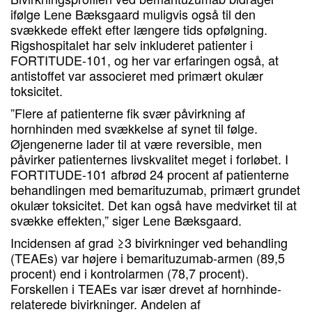
ifølge Lene Bæksgaard muligvis også til den
svækkede effekt efter længere tids opfølgning.
Rigshospitalet har selv inkluderet patienter i
FORTITUDE-101, og her var erfaringen også, at
antistoffet var associeret med primært okulær
toksicitet.
”Flere af patienterne fik svær påvirkning af
hornhinden med svækkelse af synet til følge.
Øjengenerne lader til at være reversible, men
påvirker patienternes livskvalitet meget i forløbet. I
FORTITUDE-101 afbrød 24 procent af patienterne
behandlingen med bemarituzumab, primært grundet
okulær toksicitet. Det kan også have medvirket til at
svække effekten,” siger Lene Bæksgaard.
Incidensen af grad ≥3 bivirkninger ved behandling
(TEAEs) var højere i bemarituzumab-armen (89,5
procent) end i kontrolarmen (78,7 procent).
Forskellen i TEAEs var især drevet af hornhinde-
relaterede bivirkninger. Andelen af