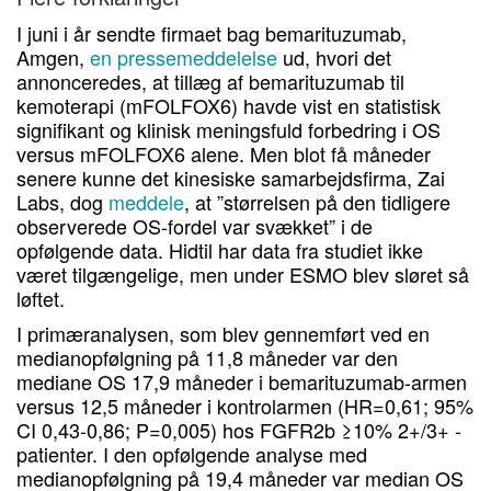
I juni i år sendte firmaet bag bemarituzumab,
Amgen,
en pressemeddelelse
ud, hvori det
annonceredes, at tillæg af bemarituzumab til
kemoterapi (mFOLFOX6) havde vist en statistisk
signifikant og klinisk meningsfuld forbedring i OS
versus mFOLFOX6 alene. Men blot få måneder
senere kunne det kinesiske samarbejdsfirma, Zai
Labs, dog
meddele
, at ”størrelsen på den tidligere
observerede OS-fordel var svækket” i de
opfølgende data. Hidtil har data fra studiet ikke
været tilgængelige, men under ESMO blev sløret så
løftet.
I primæranalysen, som blev gennemført ved en
medianopfølgning på 11,8 måneder var den
mediane OS 17,9 måneder i bemarituzumab-armen
versus 12,5 måneder i kontrolarmen (HR=0,61; 95%
CI 0,43-0,86; P=0,005) hos FGFR2b ≥10% 2+/3+ -
patienter. I den opfølgende analyse med
medianopfølgning på 19,4 måneder var median OS