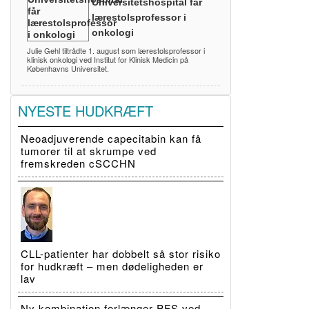
Universitetshospital får
lærestolsprofessor i
onkologi
Julie Gehl tiltrådte 1. august som lærestolsprofessor i
klinisk onkologi ved Institut for Klinisk Medicin på
Københavns Universitet.
NYESTE HUDKRÆFT
Neoadjuverende capecitabin kan få
tumorer til at skrumpe ved
fremskreden cSCCHN
CLL-patienter har dobbelt så stor risiko
for hudkræft – men dødeligheden er
lav
Ny kombination forlænger PFS ved