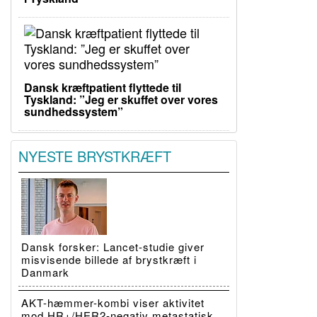
Dansk kræftpatient flyttede til
Tyskland: ”Jeg er skuffet over vores
sundhedssystem”
NYESTE BRYSTKRÆFT
Dansk forsker: Lancet-studie giver
misvisende billede af brystkræft i
Danmark
AKT-hæmmer-kombi viser aktivitet
mod HR+/HER2-negativ metastatisk