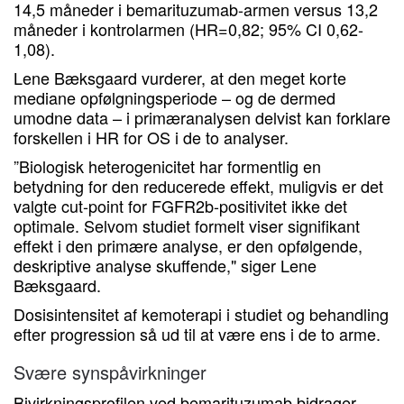
14,5 måneder i bemarituzumab-armen versus 13,2
måneder i kontrolarmen (HR=0,82; 95% CI 0,62-
1,08).
Lene Bæksgaard vurderer, at den meget korte
mediane opfølgningsperiode – og de dermed
umodne data – i primæranalysen delvist kan forklare
forskellen i HR for OS i de to analyser.
”Biologisk heterogenicitet har formentlig en
betydning for den reducerede effekt, muligvis er det
valgte cut-point for FGFR2b-positivitet ikke det
optimale. Selvom studiet formelt viser signifikant
effekt i den primære analyse, er den opfølgende,
deskriptive analyse skuffende," siger Lene
Bæksgaard.
Dosisintensitet af kemoterapi i studiet og behandling
efter progression så ud til at være ens i de to arme.
Svære synspåvirkninger
Bivirkningsprofilen ved bemarituzumab bidrager