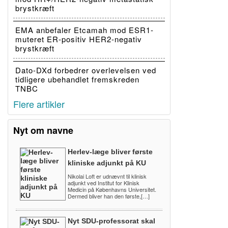
brystkræft
EMA anbefaler Etcamah mod ESR1-
muteret ER-positiv HER2-negativ
brystkræft
Dato-DXd forbedrer overlevelsen ved
tidligere ubehandlet fremskreden
TNBC
Flere artikler
Nyt om navne
Herlev-læge bliver første
kliniske adjunkt på KU
Nikolai Loft er udnævnt til klinisk
adjunkt ved Institut for Klinisk
Medicin på Københavns Universitet.
Dermed bliver han den første,[…]
Nyt SDU-professorat skal