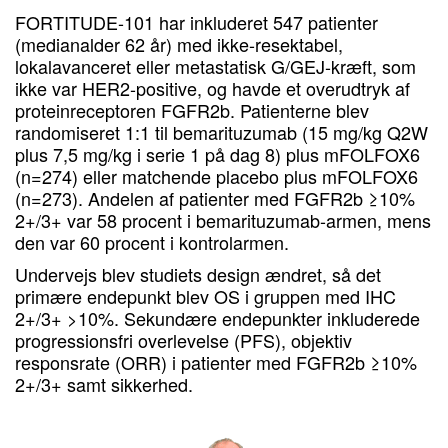
FORTITUDE-101 har inkluderet 547 patienter
(medianalder 62 år) med ikke-resektabel,
lokalavanceret eller metastatisk G/GEJ-kræft, som
ikke var HER2-positive, og havde et overudtryk af
proteinreceptoren FGFR2b. Patienterne blev
randomiseret 1:1 til bemarituzumab (15 mg/kg Q2W
plus 7,5 mg/kg i serie 1 på dag 8) plus mFOLFOX6
(n=274) eller matchende placebo plus mFOLFOX6
(n=273). Andelen af patienter med FGFR2b ≥10%
2+/3+ var 58 procent i bemarituzumab-armen, mens
den var 60 procent i kontrolarmen.
Undervejs blev studiets design ændret, så det
primære endepunkt blev OS i gruppen med IHC
2+/3+ >10%. Sekundære endepunkter inkluderede
progressionsfri overlevelse (PFS), objektiv
responsrate (ORR) i patienter med FGFR2b ≥10%
2+/3+ samt sikkerhed.