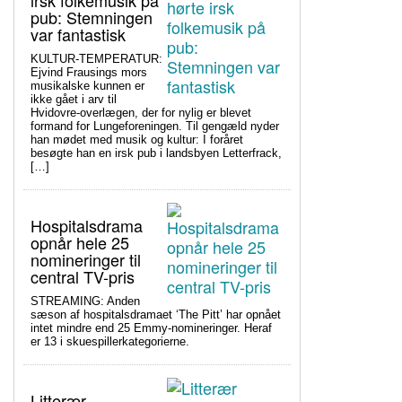
irsk folkemusik på
pub: Stemningen
var fantastisk
KULTUR-TEMPERATUR:
Ejvind Frausings mors
musikalske kunnen er
ikke gået i arv til
Hvidovre-overlægen, der for nylig er blevet
formand for Lungeforeningen. Til gengæld nyder
han mødet med musik og kultur: I foråret
besøgte han en irsk pub i landsbyen Letterfrack,
[…]
Hospitalsdrama
opnår hele 25
nomineringer til
central TV-pris
STREAMING: Anden
sæson af hospitalsdramaet ‘The Pitt’ har opnået
intet mindre end 25 Emmy-nomineringer. Heraf
er 13 i skuespillerkategorierne.
Litterær