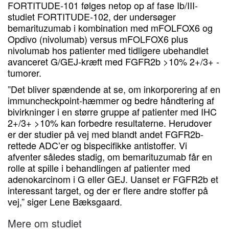
FORTITUDE-101 følges netop op af fase Ib/III-
studiet FORTITUDE-102, der undersøger
bemarituzumab i kombination med mFOLFOX6 og
Opdivo (nivolumab) versus mFOLFOX6 plus
nivolumab hos patienter med tidligere ubehandlet
avanceret G/GEJ-kræft med FGFR2b >10% 2+/3+ -
tumorer.
”Det bliver spændende at se, om inkorporering af en
immuncheckpoint-hæmmer og bedre håndtering af
bivirkninger i en større gruppe af patienter med IHC
2+/3+ >10% kan forbedre resultaterne. Herudover
er der studier på vej med blandt andet FGFR2b-
rettede ADC’er og bispecifikke antistoffer. Vi
afventer således stadig, om bemarituzumab får en
rolle at spille i behandlingen af patienter med
adenokarcinom i G eller GEJ. Uanset er FGFR2b et
interessant target, og der er flere andre stoffer på
vej,” siger Lene Bæksgaard.
Mere om studiet