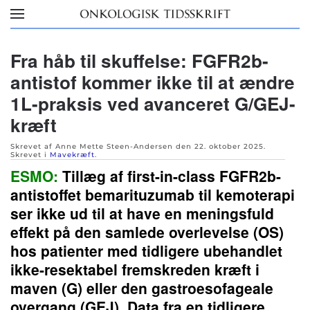
Skip to main content
Fra håb til skuffelse: FGFR2b-
antistof kommer ikke til at ændre
1L-praksis ved avanceret G/GEJ-
kræft
Skrevet af Anne Mette Steen-Andersen den
22. oktober 2025
.
Skrevet i
Mavekræft
.
ESMO:
Tillæg af first-in-class FGFR2b-
antistoffet bemarituzumab til kemoterapi
ser ikke ud til at have en meningsfuld
effekt på den samlede overlevelse (OS)
hos patienter med tidligere ubehandlet
ikke-resektabel fremskreden kræft i
maven (G) eller den gastroesofageale
overgang (GEJ). Data fra en tidligere