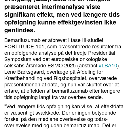
præsenteret interimanalyse viste
signifikant effekt, men ved længere tids
opfølgning kunne effektgevinsten ikke
genfindes.
Bemarituzumab er afprøvet i fase III-studiet
FORTITUDE-101, som præsenterede resultater fra
en opfølgende analyse på det tredje Presidential
Symposium ved det europæiske onkologiske
selskabs årsmøde ESMO 2025 (abstract
#LBA10
).
Lene Bæksgaard, overlæge på Afdeling for
Kræftbehandling ved Rigshospitalet, overværede
præsentationen af data, og hun var skuffet over at
erfare, at effekten af bemarituzumab efter længere
tids opfølgning langt fra var overbevisende.
”Ved længere tids opfølgning kan vi se, at effektdata
er væsentligt svækkede. Der er ingen betydende
forskel på den mediane overlevelse og toårs-
overlevelse med og uden bemarituzumab. Det er