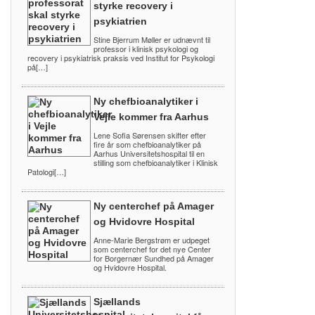
styrke recovery i
psykiatrien
Stine Bjerrum Møller er udnævnt til
professor i klinisk psykologi og
recovery i psykiatrisk praksis ved Institut for Psykologi
på[…]
Ny chefbioanalytiker i
Vejle kommer fra Aarhus
Lene Sofia Sørensen skifter efter
fire år som chefbioanalytiker på
Aarhus Universitetshospital til en
stilling som chefbioanalytiker i Klinisk
Patologi[…]
Ny centerchef på Amager
og Hvidovre Hospital
Anne-Marie Bergstrøm er udpeget
som centerchef for det nye Center
for Borgernær Sundhed på Amager
og Hvidovre Hospital.
Sjællands