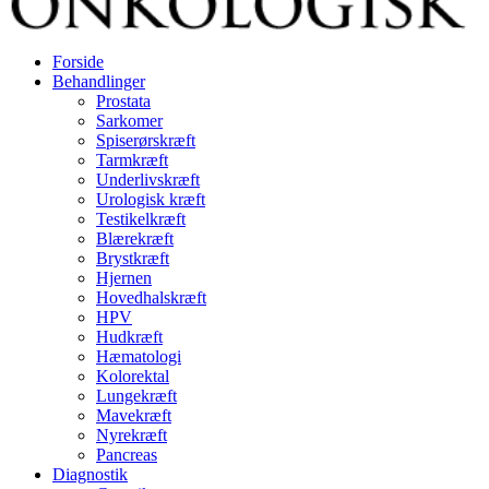
Forside
Behandlinger
Prostata
Sarkomer
Spiserørskræft
Tarmkræft
Underlivskræft
Urologisk kræft
Testikelkræft
Blærekræft
Brystkræft
Hjernen
Hovedhalskræft
HPV
Hudkræft
Hæmatologi
Kolorektal
Lungekræft
Mavekræft
Nyrekræft
Pancreas
Diagnostik