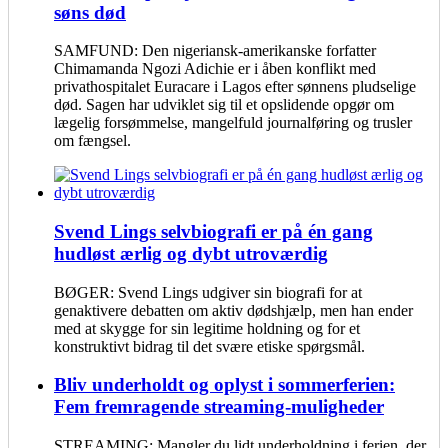
søns død
SAMFUND: Den nigeriansk-amerikanske forfatter
Chimamanda Ngozi Adichie er i åben konflikt med
privathospitalet Euracare i Lagos efter sønnens pludselige
død. Sagen har udviklet sig til et opslidende opgør om
lægelig forsømmelse, mangelfuld journalføring og trusler
om fængsel.
Svend Lings selvbiografi er på én gang
hudløst ærlig og dybt utroværdig
BØGER: Svend Lings udgiver sin biografi for at
genaktivere debatten om aktiv dødshjælp, men han ender
med at skygge for sin legitime holdning og for et
konstruktivt bidrag til det svære etiske spørgsmål.
Bliv underholdt og oplyst i sommerferien:
Fem fremragende streaming-muligheder
STREAMING: Mangler du lidt underholdning i ferien, der