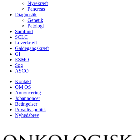
Nyrekræft
Pancreas
Diagnostik
Genetik
Patologi
Samfund
SCLC
Leverkræft
Galdegangskræft
GI
ESMO
Søg
ASCO
Kontakt
OM OS
Annoncering
Jobannoncer
Betingelser
Privatlivspolitik
Nyhedsbrev