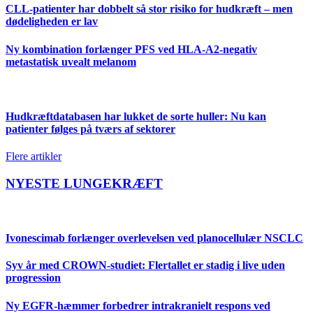
CLL-patienter har dobbelt så stor risiko for hudkræft – men
dødeligheden er lav
Ny kombination forlænger PFS ved HLA-A2-negativ
metastatisk uvealt melanom
Hudkræftdatabasen har lukket de sorte huller: Nu kan
patienter følges på tværs af sektorer
Flere artikler
NYESTE LUNGEKRÆFT
Ivonescimab forlænger overlevelsen ved planocellulær NSCLC
Syv år med CROWN-studiet: Flertallet er stadig i live uden
progression
Ny EGFR-hæmmer forbedrer intrakranielt respons ved