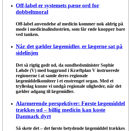
Off-label er systemets pæne ord for
dobbeltmoral
Off-label anvendelse af medicin kommer nok aldrig på
mode i medicinalindustrien, som får røde knopper bare
ved tanken.
Når det gælder lægemidler, er lægerne sat på
sidelinjen
Det så rigtig godt ud, da sundhedsminister Sophie
Løhde (V) med baggrund i Kræftplan V instruerede
regionerne i at samle deres regionale
lægemiddelkomiteer i et enstrenget organ. Med et
trylleslag kunne vi undgå regionale uligheder, når det
gælder adgang til lægemidler.
Alarmerende perspektiver: Første lægemiddel
trækkes ud – billig medicin kan koste
Danmark dyrt
Så skete det – det første betydende lægemiddel trækkes