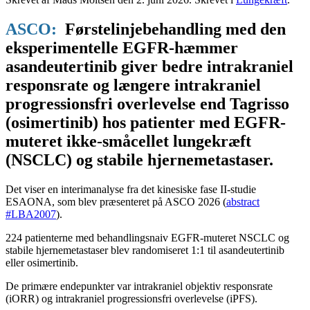
ASCO:
Førstelinjebehandling med den
eksperimentelle EGFR-hæmmer
asandeutertinib giver bedre intrakraniel
responsrate og længere intrakraniel
progressionsfri overlevelse end Tagrisso
(osimertinib) hos patienter med EGFR-
muteret ikke-småcellet lungekræft
(NSCLC) og stabile hjernemetastaser.
Det viser en interimanalyse fra det kinesiske fase II-studie
ESAONA, som blev præsenteret på ASCO 2026 (
abstract
#LBA2007
).
224 patienterne med behandlingsnaiv EGFR-muteret NSCLC og
stabile hjernemetastaser blev randomiseret 1:1 til asandeutertinib
eller osimertinib.
De primære endepunkter var intrakraniel objektiv responsrate
(iORR) og intrakraniel progressionsfri overlevelse (iPFS).