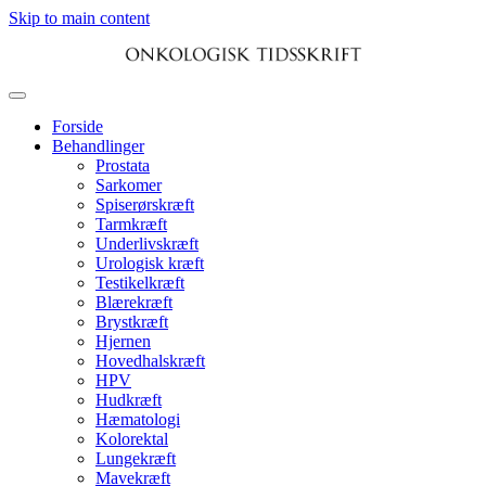
Skip to main content
Forside
Behandlinger
Prostata
Sarkomer
Spiserørskræft
Tarmkræft
Underlivskræft
Urologisk kræft
Testikelkræft
Blærekræft
Brystkræft
Hjernen
Hovedhalskræft
HPV
Hudkræft
Hæmatologi
Kolorektal
Lungekræft
Mavekræft