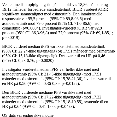
Ved en median opfølgningstid på henholdsvis 18,86 måneder og
19,12 måneder forbedrede asandeutertinib BICR-vurderet iORR
signifikant sammenlignet med osimertinib. Den intrakranielle
responsrate var 95,5 procent (95% CI: 89,8-98,5) med
asandeutertinib mod 79,6 procent (95% CI: 71,0-86,6) med
osimertinib (p=0,0004). Investigator-vurderet iORR var 92,8
procent (95% CI: 86,3-96,8) mod 77,9 procent (95% CI: 69,1-85,1;
p=0,0019).
BICR-vurderet median iPFS var ikke nået med asandeutertinib
(95% CI: 22,24-ikke tilgængelig) og 17,51 måneder med osimertinib
(95% CI: 15,18-ikke tilgængelig). Det svarer til en HR på 0,46
(95% CI: 0,28-0,76; p=0,0020).
Investigator-vurderet median iPFS var heller ikke nået med
asandeutertinib (95% CI: 21,45-ikke tilgængelig) mod 17,51
måneder med osimertinib (95% CI: 15,38-21,36), hvilket svarer til
en HR på 0,56 (95% CI: 0,36-0,89; p=0,0122).
Den BICR-vurderede mediane PFS var ikke nået med
asandeutertinib (95% CI: 17,22-ikke tilgængelig) mod 17,22
måneder med osimertinib (95% CI: 15,18-19,55), svarende til en
HR på 0,64 (95% CI: 0,41-1,00; p=0,0473).
OS-data var endnu ikke modne.