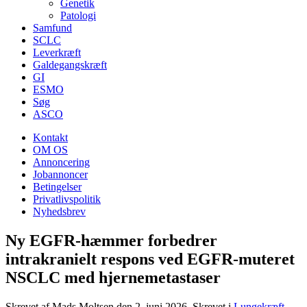
Genetik
Patologi
Samfund
SCLC
Leverkræft
Galdegangskræft
GI
ESMO
Søg
ASCO
Kontakt
OM OS
Annoncering
Jobannoncer
Betingelser
Privatlivspolitik
Nyhedsbrev
Ny EGFR-hæmmer forbedrer
intrakranielt respons ved EGFR-muteret
NSCLC med hjernemetastaser
Skrevet af Mads Moltsen den
2. juni 2026
. Skrevet i
Lungekræft
.