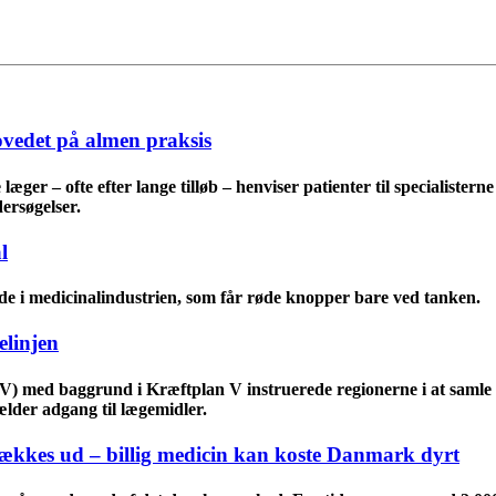
ovedet på almen praksis
æger – ofte efter lange tilløb – henviser patienter til specialister
ersøgelser.
l
e i medicinalindustrien, som får røde knopper bare ved tanken.
elinjen
(V) med baggrund i Kræftplan V instruerede regionerne i at samle 
gælder adgang til lægemidler.
rækkes ud – billig medicin kan koste Danmark dyrt