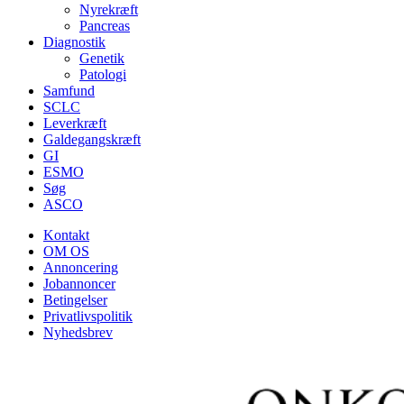
Nyrekræft
Pancreas
Diagnostik
Genetik
Patologi
Samfund
SCLC
Leverkræft
Galdegangskræft
GI
ESMO
Søg
ASCO
Kontakt
OM OS
Annoncering
Jobannoncer
Betingelser
Privatlivspolitik
Nyhedsbrev