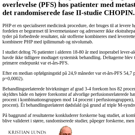
overlevelse (PFS) hos patienter med metas
det randomiserede fase II-studie CHOPIN.
PHP er en specialiseret medicinsk procedure, der bruges til at levere h
fordelen er begrænset til levermetastaser og adresserer ikke ekstra
tyder på forbedrede resultater, når stofferne kombineres med leverrett
kombinere PHP med ipilimumab og nivolumab.
I studiet deltog 76 patienter i alderen 18-80 år med inoperabel lever
havde ikke tidligere modtaget systemisk behandling. Deltagerne blev 
primære endepunkt var et-års-PFS.
Efter en median opfølgningstid på 24,9 måneder var et-års-PFS 54,7 p
p=0,0002).
Behandlingsrelaterede bivirkninger af grad 3-4 forekom hos 82 proce
skyldtes både en højere forekomst af alvorlige perfusionsrelaterede 
procent i kombinationsgruppen mod 14 procent i perfusionsgruppen), 
procent). Ét behandlingsrelateret dødsfald (på grund af triple M-syn
På baggrund af resultaterne konkluderer forskerne bag studiet, at ko
blive valideret i større, randomiserede studier, påpeger forskerne, me