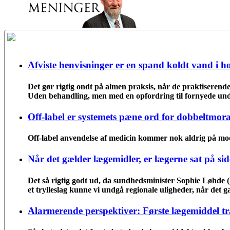
Afviste henvisninger er en spand koldt vand i h
Det gør rigtig ondt på almen praksis, når de praktiserende l
Uden behandling, men med en opfordring til fornyede und
Off-label er systemets pæne ord for dobbeltmora
Off-label anvendelse af medicin kommer nok aldrig på mod
Når det gælder lægemidler, er lægerne sat på sid
Det så rigtig godt ud, da sundhedsminister Sophie Løhde 
et trylleslag kunne vi undgå regionale uligheder, når det 
Alarmerende perspektiver: Første lægemiddel t