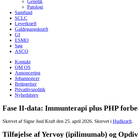
Genetik
Patologi
Samfund
SCLC
Leverkræft
Galdegangskræft
GI
ESMO
Søg
ASCO
Kontakt
OM OS
Annoncering
Jobannoncer
Betingelser
Privatlivspolitik
Nyhedsbrev
Fase II-data: Immunterapi plus PHP forbe
Skrevet af Signe Juul Kraft den
25. april 2026
. Skrevet i
Hudkræft
.
Tilføjelse af Yervoy (ipilimumab) og Opdiv