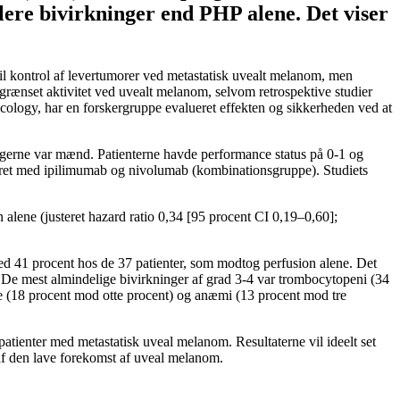
lere bivirkninger end PHP alene. Det viser
e til kontrol af levertumorer ved metastatisk uvealt melanom, men
rænset aktivitet ved uvealt melanom, selvom retrospektive studier
cology, har en forskergruppe evalueret effekten og sikkerheden ved at
ltagerne var mænd. Patienterne havde performance status på 0-1 og
ineret med ipilimumab og nivolumab (kombinationsgruppe). Studiets
lene (justeret hazard ratio 0,34 [95 procent CI 0,19–0,60];
ed 41 procent hos de 37 patienter, som modtog perfusion alene. Det
 De mest almindelige bivirkninger af grad 3-4 var trombocytopeni (34
e (18 procent mod otte procent) og anæmi (13 procent mod tre
tienter med metastatisk uveal melanom. Resultaterne vil ideelt set
 af den lave forekomst af uveal melanom.