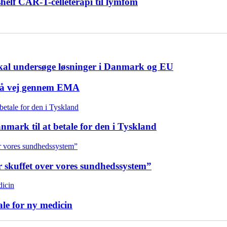
shelf CAR-T-celleterapi til lymfom
skal undersøge løsninger i Danmark og EU
på vej gennem EMA
ark til at betale for den i Tyskland
er skuffet over vores sundhedssystem”
le for ny medicin