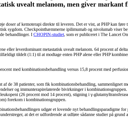
tatisk uvealt melanom, men giver markant f
øje doser af kemoterapi direkte til leveren. Det er vist, at PHP kan før
hepatisk sygdom. Checkpointhæmmerne ipilimumab og nivolumab viser beg
ede behandlinger. I
CHOPIN-studiet
, som er publiceret i The Lancet On
-alene eller leverdominant metastatisk uvealt melanom. 64 procent af de
tilfældigt tildelt (1:1) til at modtage enten PHP alene eller PHP komb
rocent med kombinationsbehandling versus 15,8 procent med perfusion a
nt af de 38 patienter, som fik kombinationsbehandling, sammenlignet m
hændelser og immunterapirelaterede bivirkninger i kombinationsgruppen.
leukopeni (26 procent mod 14 procent), stigning i γ-glutamyltransferas
drom) forekom i kombinationsgruppen.
mbinationsbehandlingen udgør et lovende nyt behandlingsparadigme for pa
n understreger, at det er udfordrende at udføre sådanne studier på grund