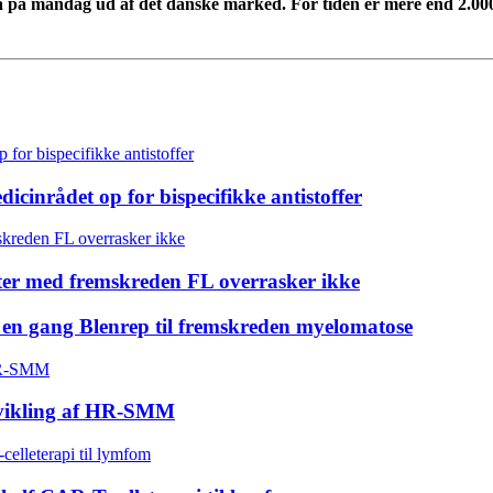
a på mandag ud af det danske marked. For tiden er mere end 2.000 p
inrådet op for bispecifikke antistoffer
enter med fremskreden FL overrasker ikke
u en gang Blenrep til fremskreden myelomatose
dvikling af HR-SMM