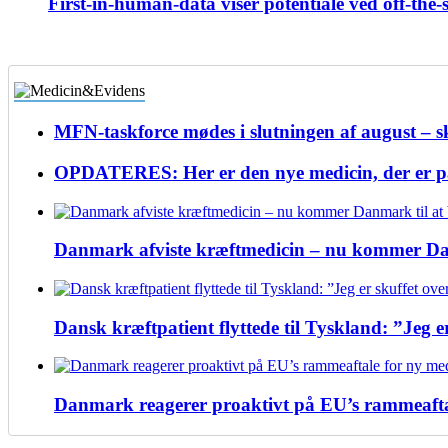
First-in-human-data viser potentiale ved off-the-
MFN-taskforce mødes i slutningen af august – 
OPDATERES: Her er den nye medicin, der er 
Danmark afviste kræftmedicin – nu kommer Danm
Dansk kræftpatient flyttede til Tyskland: ”Jeg 
Danmark reagerer proaktivt på EU’s rammeafta