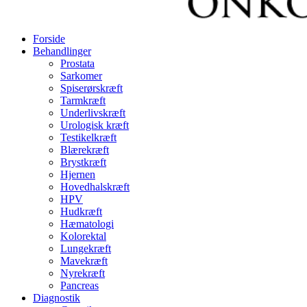
Forside
Behandlinger
Prostata
Sarkomer
Spiserørskræft
Tarmkræft
Underlivskræft
Urologisk kræft
Testikelkræft
Blærekræft
Brystkræft
Hjernen
Hovedhalskræft
HPV
Hudkræft
Hæmatologi
Kolorektal
Lungekræft
Mavekræft
Nyrekræft
Pancreas
Diagnostik