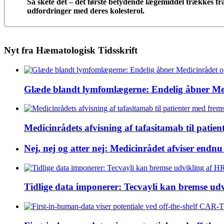
Så skete det – det første betydende lægemiddel trækkes fr
udfordringer med deres kolesterol.
Nyt fra Hæmatologisk Tidsskrift
Glæde blandt lymfomlægerne: Endelig åbner Medic
Medicinrådets afvisning af tafasitamab til pati
Nej, nej og atter nej: Medicinrådet afviser endn
Tidlige data imponerer: Tecvayli kan bremse u