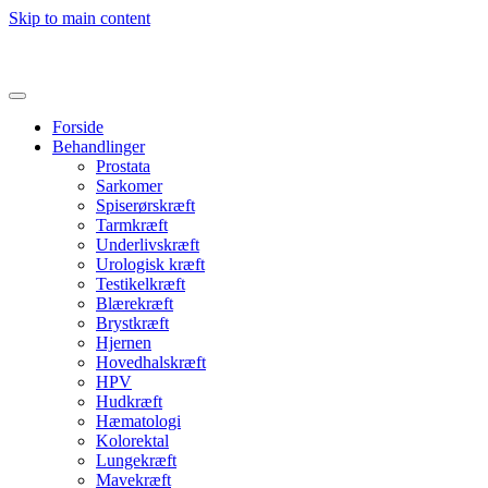
Skip to main content
Forside
Behandlinger
Prostata
Sarkomer
Spiserørskræft
Tarmkræft
Underlivskræft
Urologisk kræft
Testikelkræft
Blærekræft
Brystkræft
Hjernen
Hovedhalskræft
HPV
Hudkræft
Hæmatologi
Kolorektal
Lungekræft
Mavekræft