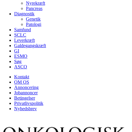
Nyrekræft
Pancreas
Diagnostik
Genetik
Patologi
Samfund
SCLC
Leverkræft
Galdegangskræft
GI
ESMO
Søg
ASCO
Kontakt
OM OS
Annoncering
Jobannoncer
Betingelser
Privatlivspolitik
Nyhedsbrev