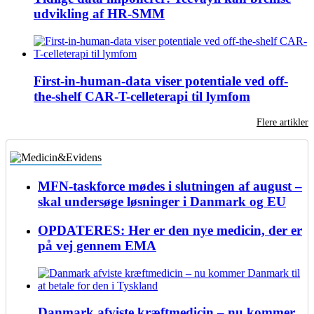
udvikling af HR-SMM
First-in-human-data viser potentiale ved off-
the-shelf CAR-T-celleterapi til lymfom
Flere artikler
MFN-taskforce mødes i slutningen af august –
skal undersøge løsninger i Danmark og EU
OPDATERES: Her er den nye medicin, der er
på vej gennem EMA
Danmark afviste kræftmedicin – nu kommer