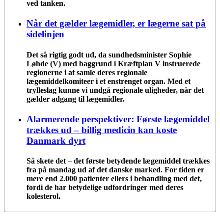
ved tanken.
Når det gælder lægemidler, er lægerne sat på
sidelinjen
Det så rigtig godt ud, da sundhedsminister Sophie
Løhde (V) med baggrund i Kræftplan V instruerede
regionerne i at samle deres regionale
lægemiddelkomiteer i et enstrenget organ. Med et
trylleslag kunne vi undgå regionale uligheder, når det
gælder adgang til lægemidler.
Alarmerende perspektiver: Første lægemiddel
trækkes ud – billig medicin kan koste
Danmark dyrt
Så skete det – det første betydende lægemiddel trækkes
fra på mandag ud af det danske marked. For tiden er
mere end 2.000 patienter ellers i behandling med det,
fordi de har betydelige udfordringer med deres
kolesterol.