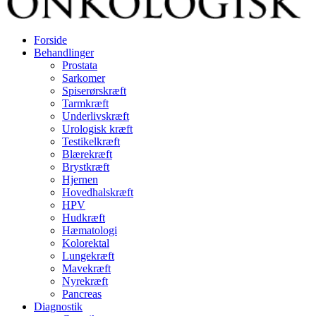
Forside
Behandlinger
Prostata
Sarkomer
Spiserørskræft
Tarmkræft
Underlivskræft
Urologisk kræft
Testikelkræft
Blærekræft
Brystkræft
Hjernen
Hovedhalskræft
HPV
Hudkræft
Hæmatologi
Kolorektal
Lungekræft
Mavekræft
Nyrekræft
Pancreas
Diagnostik