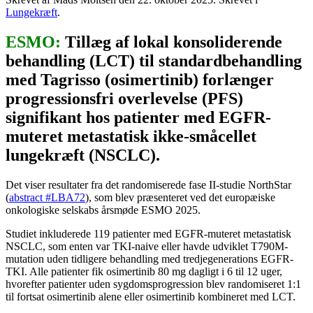
Lungekræft
.
ESMO:
Tillæg af lokal konsoliderende
behandling (LCT) til standardbehandling
med Tagrisso (osimertinib) forlænger
progressionsfri overlevelse (PFS)
signifikant hos patienter med EGFR-
muteret metastatisk ikke-småcellet
lungekræft (NSCLC).
Det viser resultater fra det randomiserede fase II-studie NorthStar
(
abstract #LBA72
), som blev præsenteret ved det europæiske
onkologiske selskabs årsmøde ESMO 2025.
Studiet inkluderede 119 patienter med EGFR-muteret metastatisk
NSCLC, som enten var TKI-naive eller havde udviklet T790M-
mutation uden tidligere behandling med tredjegenerations EGFR-
TKI. Alle patienter fik osimertinib 80 mg dagligt i 6 til 12 uger,
hvorefter patienter uden sygdomsprogression blev randomiseret 1:1
til fortsat osimertinib alene eller osimertinib kombineret med LCT.