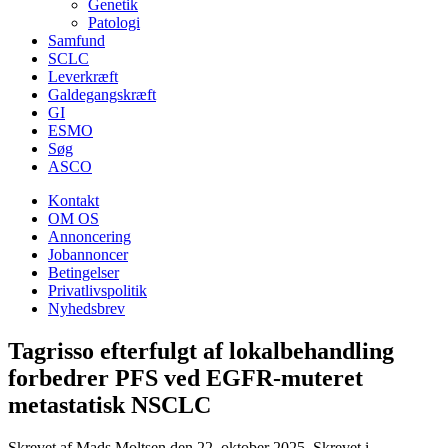
Genetik
Patologi
Samfund
SCLC
Leverkræft
Galdegangskræft
GI
ESMO
Søg
ASCO
Kontakt
OM OS
Annoncering
Jobannoncer
Betingelser
Privatlivspolitik
Nyhedsbrev
Tagrisso efterfulgt af lokalbehandling
forbedrer PFS ved EGFR-muteret
metastatisk NSCLC
Skrevet af Mads Moltsen den
22. oktober 2025
. Skrevet i