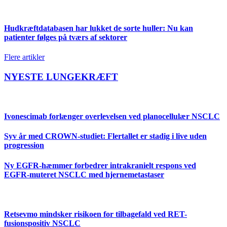
Hudkræftdatabasen har lukket de sorte huller: Nu kan
patienter følges på tværs af sektorer
Flere artikler
NYESTE LUNGEKRÆFT
Ivonescimab forlænger overlevelsen ved planocellulær NSCLC
Syv år med CROWN-studiet: Flertallet er stadig i live uden
progression
Ny EGFR-hæmmer forbedrer intrakranielt respons ved
EGFR-muteret NSCLC med hjernemetastaser
Retsevmo mindsker risikoen for tilbagefald ved RET-
fusionspositiv NSCLC