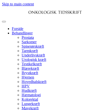
Skip to main content
Forside
Behandlinger
Prostata
Sarkomer
Spiserørskræft
Tarmkræft
Underlivskræft
Urologisk kræft
Testikelkræft
Blærekræft
Brystkræft
Hjernen
Hovedhalskræft
HPV
Hudkræft
Hæmatologi
Kolorektal
Lungekræft
Mavekræft