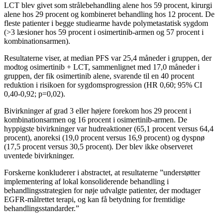
LCT blev givet som strålebehandling alene hos 59 procent, kirurgi
alene hos 29 procent og kombineret behandling hos 12 procent. De
fleste patienter i begge studiearme havde polymetastatisk sygdom
(>3 læsioner hos 59 procent i osimertinib-armen og 57 procent i
kombinationsarmen).
Resultaterne viser, at median PFS var 25,4 måneder i gruppen, der
modtog osimertinib + LCT, sammenlignet med 17,0 måneder i
gruppen, der fik osimertinib alene, svarende til en 40 procent
reduktion i risikoen for sygdomsprogression (HR 0,60; 95% CI
0,40-0,92; p=0,02).
Bivirkninger af grad 3 eller højere forekom hos 29 procent i
kombinationsarmen og 16 procent i osimertinib-armen. De
hyppigste bivirkninger var hudreaktioner (65,1 procent versus 64,4
procent), anoreksi (19,0 procent versus 16,9 procent) og dyspnø
(17,5 procent versus 30,5 procent). Der blev ikke observeret
uventede bivirkninger.
Forskerne konkluderer i abstractet, at resultaterne ”understøtter
implementering af lokal konsoliderende behandling i
behandlingsstrategien for nøje udvalgte patienter, der modtager
EGFR-målrettet terapi, og kan få betydning for fremtidige
behandlingsstandarder.”