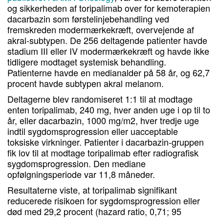
og sikkerheden af ​​toripalimab over for kemoterapien
dacarbazin som førstelinjebehandling ved
fremskreden modermærkekræft, overvejende af
akral-subtypen. De 256 deltagende patienter havde
stadium III eller IV modermærkekræft og havde ikke
tidligere modtaget systemisk behandling.
Patienterne havde en medianalder på 58 år, og 62,7
procent havde subtypen akral melanom.
Deltagerne blev randomiseret 1:1 til at modtage
enten toripalimab, 240 mg, hver anden uge i op til to
år, eller dacarbazin, 1000 mg/m2, hver tredje uge
indtil sygdomsprogression eller uacceptable
toksiske virkninger. Patienter i dacarbazin-gruppen
fik lov til at modtage toripalimab efter radiografisk
sygdomsprogression. Den mediane
opfølgningsperiode var 11,8 måneder.
Resultaterne viste, at toripalimab signifikant
reducerede risikoen for sygdomsprogression eller
død med 29,2 procent (hazard ratio, 0,71; 95