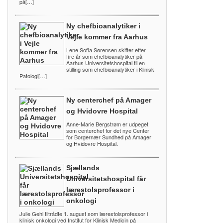
på[…]
Ny chefbioanalytiker i
Vejle kommer fra Aarhus
Lene Sofia Sørensen skifter efter
fire år som chefbioanalytiker på
Aarhus Universitetshospital til en
stilling som chefbioanalytiker i Klinisk
Patologi[…]
Ny centerchef på Amager
og Hvidovre Hospital
Anne-Marie Bergstrøm er udpeget
som centerchef for det nye Center
for Borgernær Sundhed på Amager
og Hvidovre Hospital.
Sjællands
Universitetshospital får
lærestolsprofessor i
onkologi
Julie Gehl tiltrådte 1. august som lærestolsprofessor i
klinisk onkologi ved Institut for Klinisk Medicin på