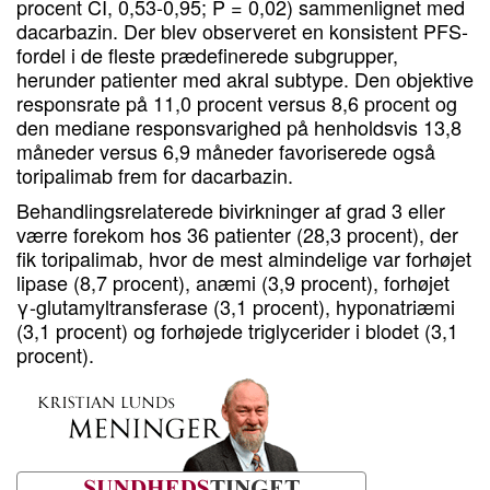
procent CI, 0,53-0,95; P = 0,02) sammenlignet med
dacarbazin. Der blev observeret en konsistent PFS-
fordel i de fleste prædefinerede subgrupper,
herunder patienter med akral subtype. Den objektive
responsrate på 11,0 procent versus 8,6 procent og
den mediane responsvarighed på henholdsvis 13,8
måneder versus 6,9 måneder favoriserede også
toripalimab frem for dacarbazin.
Behandlingsrelaterede bivirkninger af grad 3 eller
værre forekom hos 36 patienter (28,3 procent), der
fik toripalimab, hvor de mest almindelige var forhøjet
lipase (8,7 procent), anæmi (3,9 procent), forhøjet
γ-glutamyltransferase (3,1 procent), hyponatriæmi
(3,1 procent) og forhøjede triglycerider i blodet (3,1
procent).