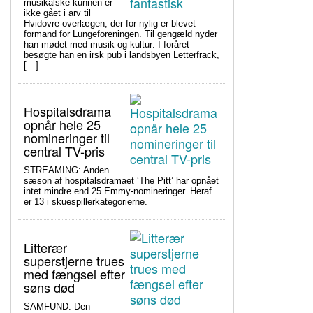
musikalske kunnen er
ikke gået i arv til
Hvidovre-overlægen, der for nylig er blevet
formand for Lungeforeningen. Til gengæld nyder
han mødet med musik og kultur: I foråret
besøgte han en irsk pub i landsbyen Letterfrack,
[…]
Hospitalsdrama
opnår hele 25
nomineringer til
central TV-pris
STREAMING: Anden
sæson af hospitalsdramaet ‘The Pitt’ har opnået
intet mindre end 25 Emmy-nomineringer. Heraf
er 13 i skuespillerkategorierne.
Litterær
superstjerne trues
med fængsel efter
søns død
SAMFUND: Den