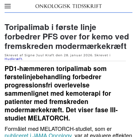
Skip to main content
Toripalimab i første linje
forbedrer PFS over for kemo ved
fremskreden modermærkekræft
Skrevet af Signe Juul Kraft den
28. januar 2026
. Skrevet i
Hudkræft
.
PD1-hæmmeren toripalimab som
førstelinjebehandling forbedrer
progressionsfri overlevelse
sammenlignet med kemoterapi for
patienter med fremskreden
modermærkekræft. Det viser fase III-
studiet MELATORCH.
Formålet med MELATORCH-studiet, som er
publiceret i JAMA Oncology
, var at evaluere effekten