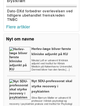
brystkræft
Dato-DXd forbedrer overlevelsen ved
tidligere ubehandlet fremskreden
TNBC
Flere artikler
Nyt om navne
Herlev-læge bliver første
kliniske adjunkt på KU
Nikolai Loft er udnævnt til klinisk
adjunkt ved Institut for Klinisk
Medicin på Københavns Universitet.
Dermed bliver han den første,[…]
Nyt SDU-professorat skal
styrke recovery i
psykiatrien
Stine Bjerrum Møller er udnævnt til
professor i klinisk psykologi og
recovery i psykiatrisk praksis ved Institut for Psykologi