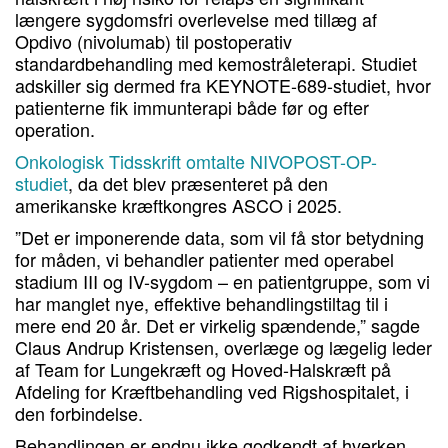
længere sygdomsfri overlevelse med tillæg af
Opdivo (nivolumab) til postoperativ
standardbehandling med kemostråleterapi. Studiet
adskiller sig dermed fra KEYNOTE-689-studiet, hvor
patienterne fik immunterapi både før og efter
operation.
Onkologisk Tidsskrift omtalte NIVOPOST-OP-
studiet
, da det blev præsenteret på den
amerikanske kræftkongres ASCO i 2025.
”Det er imponerende data, som vil få stor betydning
for måden, vi behandler patienter med operabel
stadium III og IV-sygdom – en patientgruppe, som vi
har manglet nye, effektive behandlingstiltag til i
mere end 20 år. Det er virkelig spændende,” sagde
Claus Andrup Kristensen, overlæge og lægelig leder
af Team for Lungekræft og Hoved-Halskræft på
Afdeling for Kræftbehandling ved Rigshospitalet, i
den forbindelse.
Behandlingen er endnu ikke godkendt af hverken