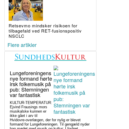
Retsevmo mindsker risikoen for
tilbagefald ved RET-fusionspositiv
NSCLC
Flere artikler
Lungeforeningens
nye formand hørte
irsk folkemusik på
pub: Stemningen
var fantastisk
KULTUR-TEMPERATUR:
Ejvind Frausings mors
musikalske kunnen er
ikke gået i arv til
Hvidovre-overlægen, der for nylig er blevet
formand for Lungeforeningen. Til gengæld nyder
han mødet med musik og kultur: I foråret