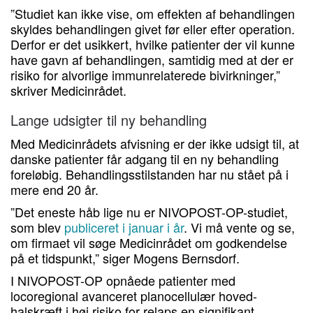
”Studiet kan ikke vise, om effekten af behandlingen
skyldes behandlingen givet før eller efter operation.
Derfor er det usikkert, hvilke patienter der vil kunne
have gavn af behandlingen, samtidig med at der er
risiko for alvorlige immunrelaterede bivirkninger,”
skriver Medicinrådet.
Lange udsigter til ny behandling
Med Medicinrådets afvisning er der ikke udsigt til, at
danske patienter får adgang til en ny behandling
foreløbig. Behandlingsstilstanden har nu stået på i
mere end 20 år.
”Det eneste håb lige nu er NIVOPOST-OP-studiet,
som blev
publiceret i januar i år
. Vi må vente og se,
om firmaet vil søge Medicinrådet om godkendelse
på et tidspunkt,” siger Mogens Bernsdorf.
I NIVOPOST-OP opnåede patienter med
locoregional avanceret planocellulær hoved-
halskræft i høj risiko for relaps en signifikant