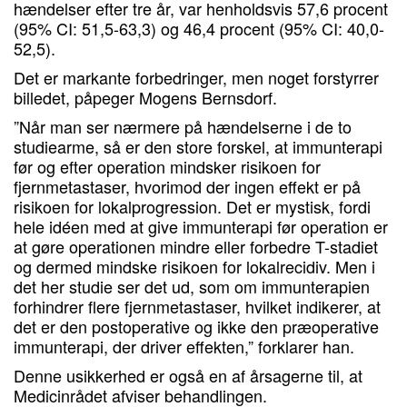
hændelser efter tre år, var henholdsvis 57,6 procent
(95% CI: 51,5-63,3) og 46,4 procent (95% CI: 40,0-
52,5).
Det er markante forbedringer, men noget forstyrrer
billedet, påpeger Mogens Bernsdorf.
”Når man ser nærmere på hændelserne i de to
studiearme, så er den store forskel, at immunterapi
før og efter operation mindsker risikoen for
fjernmetastaser, hvorimod der ingen effekt er på
risikoen for lokalprogression. Det er mystisk, fordi
hele idéen med at give immunterapi før operation er
at gøre operationen mindre eller forbedre T-stadiet
og dermed mindske risikoen for lokalrecidiv. Men i
det her studie ser det ud, som om immunterapien
forhindrer flere fjernmetastaser, hvilket indikerer, at
det er den postoperative og ikke den præoperative
immunterapi, der driver effekten,” forklarer han.
Denne usikkerhed er også en af årsagerne til, at
Medicinrådet afviser behandlingen.