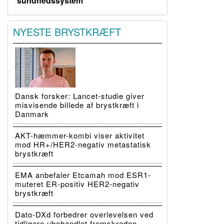
sundhedssystem”
NYESTE BRYSTKRÆFT
Dansk forsker: Lancet-studie giver
misvisende billede af brystkræft i
Danmark
AKT-hæmmer-kombi viser aktivitet
mod HR+/HER2-negativ metastatisk
brystkræft
EMA anbefaler Etcamah mod ESR1-
muteret ER-positiv HER2-negativ
brystkræft
Dato-DXd forbedrer overlevelsen ved
tidligere ubehandlet fremskreden