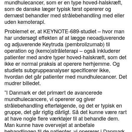
mundhulecancer, som er en type hoved-halskræft,
som de danske læger typisk først opererer og
dernæst behandler med strålebehandling med eller
uden kemoterapi.
Problemet er, at KEYNOTE-689-studiet – hvor man
har undersøgt effekten af at lægge neoadjuverende
og adjuverende Keytruda (pembrolizumab) til
operation og (kemo)stråleterapi – også inkluderer
patienter med andre typer hoved-halskræft, som det
ikke er normal praksis at operere herhjemme. Og
studiets subgruppeanalyser specificerer ikke,
hvordan det går patienter med mundhulecancer. Det
mudrer billedet.
”I Danmark er det primært de avancerede
mundhulecancere, vi opererer og giver
strålebehandling efterfølgende, og det er typisk en
gruppe, det går rigtig dårligt. Så det kunne være rart
at have nogle flere værktøjer til at behandle dem.
Man kunne have overvejet at anbefale
behandlingen til de patienter, vi opererer i Danmark,