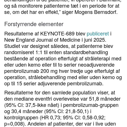
og så monitorere patienterne tæt i en periode for at
se, om det har en effekt,” siger Mogens Bernsdorf.
Forstyrrende elementer
Resultaterne af KEYNOTE-689 blev
publiceret
i
New England Journal of Medicine i juni 2025.
Studiet var designet således, at patienterne blev
randomiseret 1:1 til enten standardbehandling
bestående af operation efterfulgt af stråleterapi med
eller uden kemo eller til to serier neoadjuverende
pembrolizumab 200 mg hver tredje uge efterfulgt af
operation, strålebehandling med eller uden kemo og
op til 15 serier adjuverende pembrolizumab.
Resultaterne for den samlede population viser, at
den mediane eventfri overlevelse var 51,8 måneder
(95% CI: 37,5-ikke nået) i pembrolizumab-gruppen
og 30,4 måneder (95% CI: 21,8-50,1) i
kontrolgruppen (HR 0,73; 95% CI: 0,58-0,92;
p=0,008). Andelen af patienter, der var i live uden