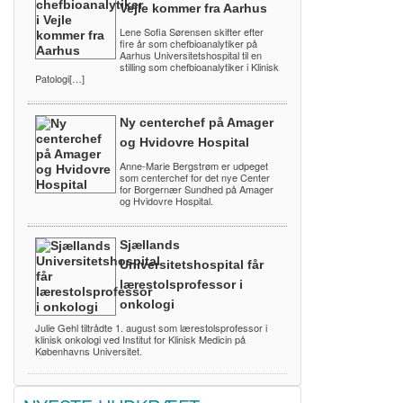
Vejle kommer fra Aarhus
Lene Sofia Sørensen skifter efter
fire år som chefbioanalytiker på
Aarhus Universitetshospital til en
stilling som chefbioanalytiker i Klinisk
Patologi[…]
Ny centerchef på Amager
og Hvidovre Hospital
Anne-Marie Bergstrøm er udpeget
som centerchef for det nye Center
for Borgernær Sundhed på Amager
og Hvidovre Hospital.
Sjællands
Universitetshospital får
lærestolsprofessor i
onkologi
Julie Gehl tiltrådte 1. august som lærestolsprofessor i
klinisk onkologi ved Institut for Klinisk Medicin på
Københavns Universitet.