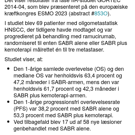
2014-04, som blev præsenteret på den europæiske
kræftkongres ESMO 2023 (abstract #
853O
).
I studiet blev 69 patienter med oligometastatisk
HNSCC, der tidligere havde modtaget og var
progredieret på behandling med ramucirumab,
randomiseret til enten SABR alene eller SABR plus
kemoterapi målrettet én til tre metastaser.
Studiet viser, at:
Den 1-årige samlede overlevelse (OS) og den
mediane OS var henholdsvis 63,4 procent og
47,2 måneder i SABR-armen, mens den var
henholdsvis 61,7 procent og 42,3 måneder i
SABR plus kemoterapi-armen.
Den 1-årige progressionsfri overlevelsesrate
(PFS) var 38,2 procent med SABR alene og
53,3 procent med SABR plus kemoterapi.
Ved tilbagefald blev 17 ud af 58 nye læsioner
genbehandlet med SABR alene.