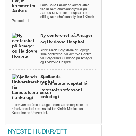
Lene Sofia Sørensen skifter efter
fire år som chefbioanalytiker på
Aarhus Universitetshospital til en
stilling som chefbioanalytiker i Klinisk
Patologi[…]
Ny centerchef på Amager
og Hvidovre Hospital
Anne-Marie Bergstrøm er udpeget
som centerchef for det nye Center
for Borgernær Sundhed på Amager
og Hvidovre Hospital.
Sjællands
Universitetshospital får
lærestolsprofessor i
onkologi
Julie Gehl tiltrådte 1. august som lærestolsprofessor i
klinisk onkologi ved Institut for Klinisk Medicin på
Københavns Universitet.
NYESTE HUDKRÆFT