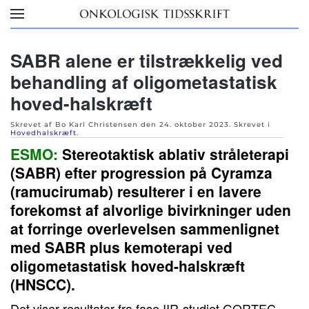
Skip to main content
SABR alene er tilstrækkelig ved
behandling af oligometastatisk
hoved-halskræft
Skrevet af Bo Karl Christensen den
24. oktober 2023
. Skrevet i
Hovedhalskræft
.
ESMO:
Stereotaktisk ablativ stråleterapi
(SABR) efter progression på Cyramza
(ramucirumab) resulterer i en lavere
forekomst af alvorlige bivirkninger uden
at forringe overlevelsen sammenlignet
med SABR plus kemoterapi ved
oligometastatisk hoved-halskræft
(HNSCC).
Det viser resultater fra fase IIR-studiet GORTEC