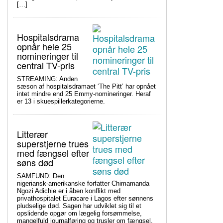
[…]
Hospitalsdrama
opnår hele 25
nomineringer til
central TV-pris
STREAMING: Anden
sæson af hospitalsdramaet ‘The Pitt’ har opnået
intet mindre end 25 Emmy-nomineringer. Heraf
er 13 i skuespillerkategorierne.
Litterær
superstjerne trues
med fængsel efter
søns død
SAMFUND: Den
nigeriansk-amerikanske forfatter Chimamanda
Ngozi Adichie er i åben konflikt med
privathospitalet Euracare i Lagos efter sønnens
pludselige død. Sagen har udviklet sig til et
opslidende opgør om lægelig forsømmelse,
mangelfuld journalføring og trusler om fængsel.