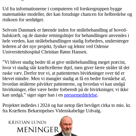
Ud fra informationerne i computeren vil forskergruppen bygge
matematiske modeller, der kan forudsige chancen for helbredelse og
risikoen for senfølger.
Selvom Danmark er førende inden for strålebehandling af hoved-
halskræft, og de danske retningslinjer for behandlingen anvendes i
hele verden, kan strålebehandlingen stadig forbedres, understreger
lederen af det nye projekt, fysiker og lektor ved Odense
Universitetshospital Christian Rønn Hansen.
”Vi bliver stadig bedre til at give strålebehandling meget præcist,
hvor vi stadig slår kræftcellerne ihjel, men giver færre stråler til det
raske væv. Derfor tror vi, at patienternes bivirkninger over tid er
blevet mindre. Men vi mangler stadig at få en bedre forståelse af,
hvordan strålerne påvirker patienterne, og hvordan vi kan undgå
bivirkninger, eller være bedre forberedt på de bivirkninger, vi ikke
kan undgå,” siger
siger han i en
pressemeddelelse
.
Projektet indledes i 2024 og har netop fået bevilget cirka to mio. kr.
fra Kræftens Bekæmpelses Videnskabelige Udvalg.