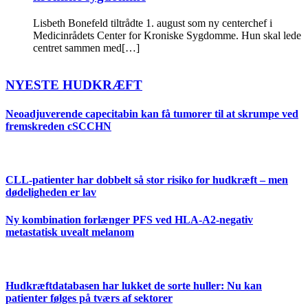
Lisbeth Bonefeld tiltrådte 1. august som ny centerchef i
Medicinrådets Center for Kroniske Sygdomme. Hun skal lede
centret sammen med[…]
NYESTE HUDKRÆFT
Neoadjuverende capecitabin kan få tumorer til at skrumpe ved
fremskreden cSCCHN
CLL-patienter har dobbelt så stor risiko for hudkræft – men
dødeligheden er lav
Ny kombination forlænger PFS ved HLA-A2-negativ
metastatisk uvealt melanom
Hudkræftdatabasen har lukket de sorte huller: Nu kan
patienter følges på tværs af sektorer