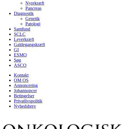
Nyrekræft
Pancreas
Diagnostik
Genetik
Patologi
Samfund
SCLC
Leverkræft
Galdegangskræft
GI
ESMO
Søg
ASCO
Kontakt
OM OS
Annoncering
Jobannoncer
Betingelser
Privatlivspolitik
Nyhedsbrev