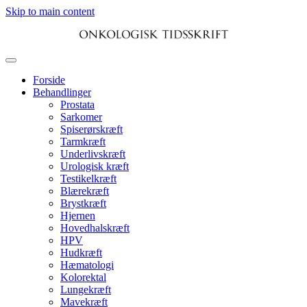
Skip to main content
Forside
Behandlinger
Prostata
Sarkomer
Spiserørskræft
Tarmkræft
Underlivskræft
Urologisk kræft
Testikelkræft
Blærekræft
Brystkræft
Hjernen
Hovedhalskræft
HPV
Hudkræft
Hæmatologi
Kolorektal
Lungekræft
Mavekræft