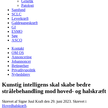
Genetik
Patologi
Samfund
SCLC
Leverkræft
Galdegangskræft
GI
ESMO
Søg
ASCO
Kontakt
OM OS
Annoncering
Jobannoncer
Betingelser
Privatlivspolitik
Nyhedsbrev
Kunstig intelligens skal skabe bedre
strålebehandling mod hoved- og halskræft
Skrevet af Signe Juul Kraft den
29. juni 2023
. Skrevet i
Hovedhalskræft
.