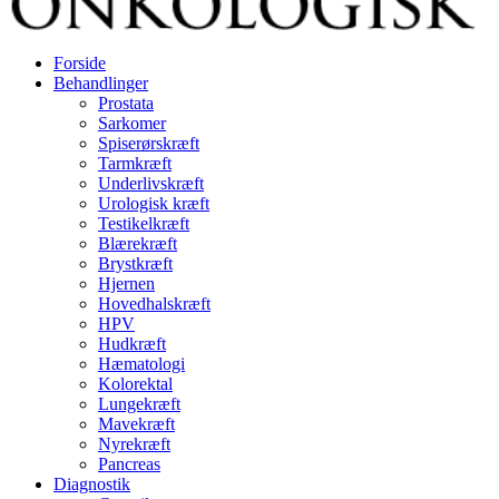
Forside
Behandlinger
Prostata
Sarkomer
Spiserørskræft
Tarmkræft
Underlivskræft
Urologisk kræft
Testikelkræft
Blærekræft
Brystkræft
Hjernen
Hovedhalskræft
HPV
Hudkræft
Hæmatologi
Kolorektal
Lungekræft
Mavekræft
Nyrekræft
Pancreas
Diagnostik