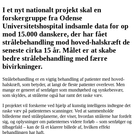
I et nyt nationalt projekt skal en
forskergruppe fra Odense
Universitetshospital indsamle data for op
mod 15.000 danskere, der har fået
strålebehandling mod hoved-halskræft de
seneste cirka 15 år. Målet er at skabe
bedre strålebehandling med færre
bivirkninger.
Strålebehandling er en vigtig behandling af patienter med hoved-
halskræft, som betyder, at langt de fleste patienter overlever. Men
mange er generet af senfølger som mundtørhed og synkebesvær,
som skyldes, at strålerne også har ramt det raske væv.
I projektet vil forskerne ved hjælp af kunstig intelligens indtegne det
raske væv på patienternes scanninger. Ved at sammenholde
billederne med stråleplanerne, der viser, hvordan strålerne har fordelt
sig, og oplysninger om patienternes videre forløb
– som
senfølger og
tilbagefald
–
kan de få et klarere billede af, hvilken effekt
behandlingen har haft.