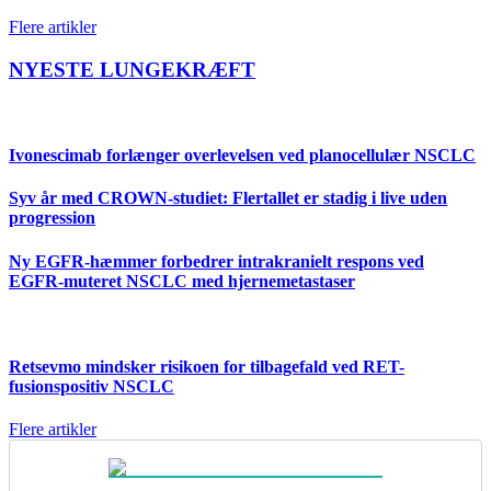
Flere artikler
NYESTE LUNGEKRÆFT
Ivonescimab forlænger overlevelsen ved planocellulær NSCLC
Syv år med CROWN-studiet: Flertallet er stadig i live uden
progression
Ny EGFR-hæmmer forbedrer intrakranielt respons ved
EGFR-muteret NSCLC med hjernemetastaser
Retsevmo mindsker risikoen for tilbagefald ved RET-
fusionspositiv NSCLC
Flere artikler