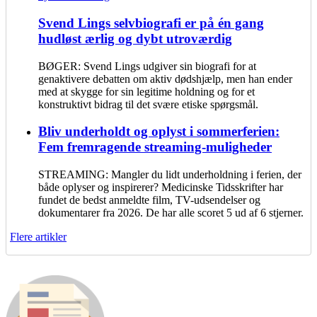
Svend Lings selvbiografi er på én gang
hudløst ærlig og dybt utroværdig
BØGER: Svend Lings udgiver sin biografi for at
genaktivere debatten om aktiv dødshjælp, men han ender
med at skygge for sin legitime holdning og for et
konstruktivt bidrag til det svære etiske spørgsmål.
Bliv underholdt og oplyst i sommerferien:
Fem fremragende streaming-muligheder
STREAMING: Mangler du lidt underholdning i ferien, der
både oplyser og inspirerer? Medicinske Tidsskrifter har
fundet de bedst anmeldte film, TV-udsendelser og
dokumentarer fra 2026. De har alle scoret 5 ud af 6 stjerner.
Flere artikler