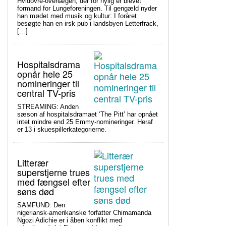
Hvidovre-overlægen, der for nylig er blevet
formand for Lungeforeningen. Til gengæld nyder
han mødet med musik og kultur: I foråret
besøgte han en irsk pub i landsbyen Letterfrack,
[…]
Hospitalsdrama
opnår hele 25
nomineringer til
central TV-pris
STREAMING: Anden
sæson af hospitalsdramaet ‘The Pitt’ har opnået
intet mindre end 25 Emmy-nomineringer. Heraf
er 13 i skuespillerkategorierne.
Litterær
superstjerne trues
med fængsel efter
søns død
SAMFUND: Den
nigeriansk-amerikanske forfatter Chimamanda
Ngozi Adichie er i åben konflikt med