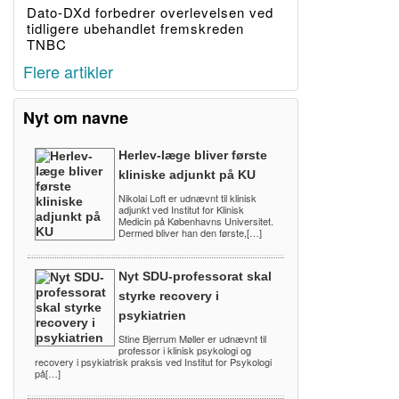
Dato-DXd forbedrer overlevelsen ved
tidligere ubehandlet fremskreden
TNBC
Flere artikler
Nyt om navne
Herlev-læge bliver første
kliniske adjunkt på KU
Nikolai Loft er udnævnt til klinisk
adjunkt ved Institut for Klinisk
Medicin på Københavns Universitet.
Dermed bliver han den første,[…]
Nyt SDU-professorat skal
styrke recovery i
psykiatrien
Stine Bjerrum Møller er udnævnt til
professor i klinisk psykologi og
recovery i psykiatrisk praksis ved Institut for Psykologi
på[…]