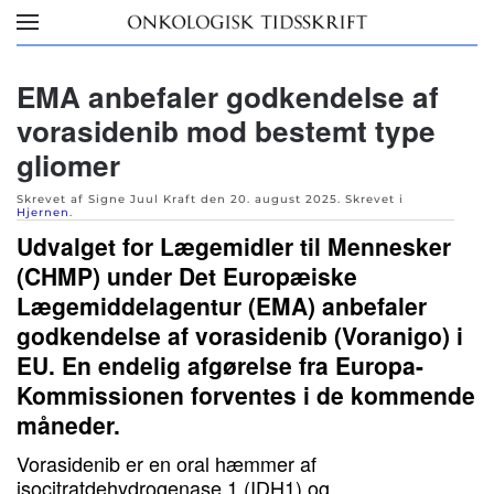
Skip to main content
EMA anbefaler godkendelse af
vorasidenib mod bestemt type
gliomer
Skrevet af Signe Juul Kraft den
20. august 2025
. Skrevet i
Hjernen
.
Udvalget for Lægemidler til Mennesker
(CHMP) under Det Europæiske
Lægemiddelagentur (EMA) anbefaler
godkendelse af vorasidenib (Voranigo) i
EU. En endelig afgørelse fra Europa-
Kommissionen forventes i de kommende
måneder.
Vorasidenib er en oral hæmmer af
isocitratdehydrogenase 1 (IDH1) og