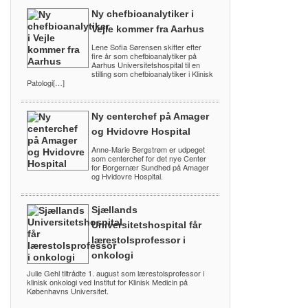
Ny chefbioanalytiker i
Vejle kommer fra Aarhus
Lene Sofia Sørensen skifter efter
fire år som chefbioanalytiker på
Aarhus Universitetshospital til en
stilling som chefbioanalytiker i Klinisk
Patologi[…]
Ny centerchef på Amager
og Hvidovre Hospital
Anne-Marie Bergstrøm er udpeget
som centerchef for det nye Center
for Borgernær Sundhed på Amager
og Hvidovre Hospital.
Sjællands
Universitetshospital får
lærestolsprofessor i
onkologi
Julie Gehl tiltrådte 1. august som lærestolsprofessor i
klinisk onkologi ved Institut for Klinisk Medicin på
Københavns Universitet.