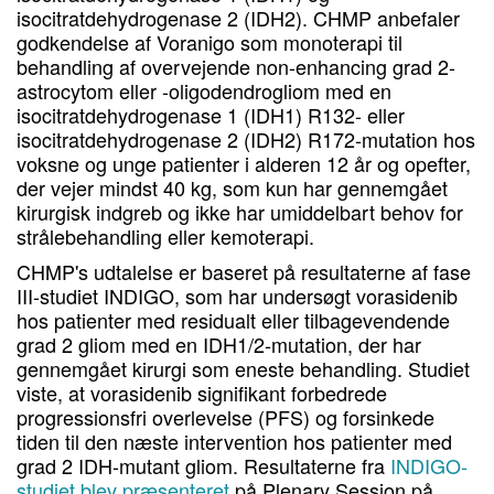
isocitratdehydrogenase 2 (IDH2). CHMP anbefaler
godkendelse af Voranigo som monoterapi til
behandling af overvejende non-enhancing grad 2-
astrocytom eller -oligodendrogliom med en
isocitratdehydrogenase 1 (IDH1) R132- eller
isocitratdehydrogenase 2 (IDH2) R172-mutation hos
voksne og unge patienter i alderen 12 år og opefter,
der vejer mindst 40 kg, som kun har gennemgået
kirurgisk indgreb og ikke har umiddelbart behov for
strålebehandling eller kemoterapi.
CHMP's udtalelse er baseret på resultaterne af fase
III-studiet INDIGO, som har undersøgt vorasidenib
hos patienter med residualt eller tilbagevendende
grad 2 gliom med en IDH1/2-mutation, der har
gennemgået kirurgi som eneste behandling. Studiet
viste, at vorasidenib signifikant forbedrede
progressionsfri overlevelse (PFS) og forsinkede
tiden til den næste intervention hos patienter med
grad 2 IDH-mutant gliom. Resultaterne fra
INDIGO-
studiet blev præsenteret
på Plenary Session på