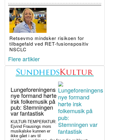
Retsevmo mindsker risikoen for
tilbagefald ved RET-fusionspositiv
NSCLC
Flere artikler
Lungeforeningens
nye formand hørte
irsk folkemusik på
pub: Stemningen
var fantastisk
KULTUR-TEMPERATUR:
Ejvind Frausings mors
musikalske kunnen er
ikke gået i arv til