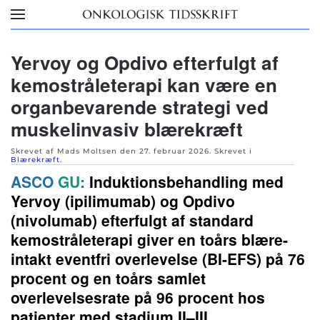
Skip to main content
Yervoy og Opdivo efterfulgt af
kemostråleterapi kan være en
organbevarende strategi ved
muskelinvasiv blærekræft
Skrevet af Mads Moltsen den
27. februar 2026
. Skrevet i
Blærekræft
.
ASCO
GU
:
Induktionsbehandling med
Yervoy (ipilimumab) og Opdivo
(nivolumab) efterfulgt af standard
kemostråleterapi giver en toårs blære-
intakt eventfri overlevelse (BI-EFS) på 76
procent og en toårs samlet
overlevelsesrate på 96 procent hos
patienter med stadium II–III