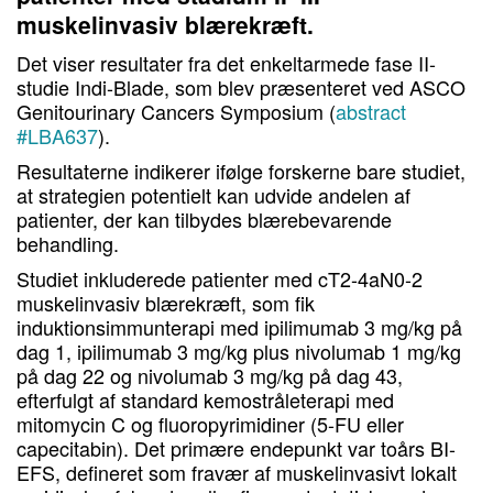
muskelinvasiv blærekræft.
Det viser resultater fra det enkeltarmede fase II-
studie Indi-Blade, som blev præsenteret ved ASCO
Genitourinary Cancers Symposium (
abstract
#LBA637
).
Resultaterne indikerer ifølge forskerne bare studiet,
at strategien potentielt kan udvide andelen af
patienter, der kan tilbydes blærebevarende
behandling.
Studiet inkluderede patienter med cT2-4aN0-2
muskelinvasiv blærekræft, som fik
induktionsimmunterapi med ipilimumab 3 mg/kg på
dag 1, ipilimumab 3 mg/kg plus nivolumab 1 mg/kg
på dag 22 og nivolumab 3 mg/kg på dag 43,
efterfulgt af standard kemostråleterapi med
mitomycin C og fluoropyrimidiner (5-FU eller
capecitabin). Det primære endepunkt var toårs BI-
EFS, defineret som fravær af muskelinvasivt lokalt