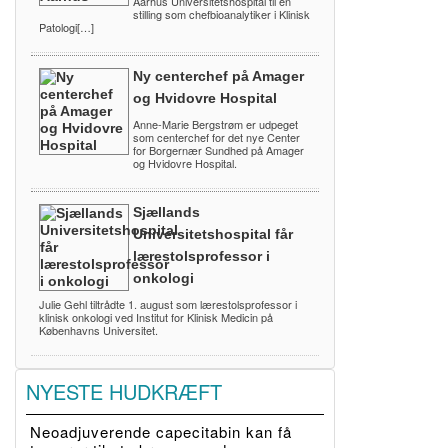
Aarhus Universitetshospital til en
stilling som chefbioanalytiker i Klinisk
Patologi[…]
Ny centerchef på Amager
og Hvidovre Hospital
Anne-Marie Bergstrøm er udpeget
som centerchef for det nye Center
for Borgernær Sundhed på Amager
og Hvidovre Hospital.
Sjællands
Universitetshospital får
lærestolsprofessor i
onkologi
Julie Gehl tiltrådte 1. august som lærestolsprofessor i
klinisk onkologi ved Institut for Klinisk Medicin på
Københavns Universitet.
NYESTE HUDKRÆFT
Neoadjuverende capecitabin kan få