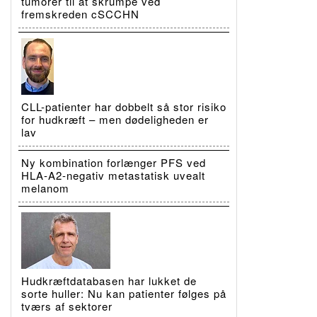
tumorer til at skrumpe ved
fremskreden cSCCHN
CLL-patienter har dobbelt så stor risiko
for hudkræft – men dødeligheden er
lav
Ny kombination forlænger PFS ved
HLA-A2-negativ metastatisk uvealt
melanom
Hudkræftdatabasen har lukket de
sorte huller: Nu kan patienter følges på
tværs af sektorer