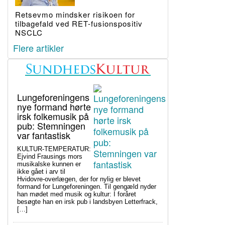
Retsevmo mindsker risikoen for
tilbagefald ved RET-fusionspositiv
NSCLC
Flere artikler
Lungeforeningens
nye formand hørte
irsk folkemusik på
pub: Stemningen
var fantastisk
KULTUR-TEMPERATUR:
Ejvind Frausings mors
musikalske kunnen er
ikke gået i arv til
Hvidovre-overlægen, der for nylig er blevet
formand for Lungeforeningen. Til gengæld nyder
han mødet med musik og kultur: I foråret
besøgte han en irsk pub i landsbyen Letterfrack,
[…]