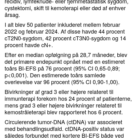
recidiv, lymfeknude- eller fjernmetastatisk sygdom,
cystektomi, skift til kemoterapi eller død af enhver
årsag.
I alt blev 50 patienter inkluderet mellem februar
2022 og februar 2024. Af disse havde 44 procent
cT2N0-sygdom, 42 procent cT3N0-sygdom og 14
procent havde cN+.
Efter en median opfølgning på 28,7 måneder, blev
det primære endepunkt opnået med en estimeret
toårs BI-EFS på 76 procent (95% CI 0,65-0,89;
p<0,001). Den estimerede toårs samlede
overlevelse var 96 procent (95% CI 0,90-1,00).
Bivirkninger af grad 3 eller højere relateret til
immunterapi forekom hos 24 procent af patienterne,
mens grad 3 eller højere bivirkninger relateret til
kemostråleterapi blev rapporteret hos 6 procent.
Circulerende tumor-DNA (ctDNA) var associeret
med behandlingsudfald. ctDNA-positiv status var
således forbundet med kortere BI-EFS både ved