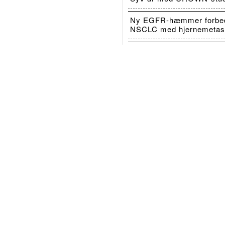
Ny EGFR-hæmmer forbedr
NSCLC med hjernemetas
Retsevmo mindsker risiko
Flere artikler
Lungeforeningens nye f
på pub: Stemningen var
KULTUR-TEMPERATUR: Ejvind F
ikke gået i arv til Hvidovre-over
Lungeforeningen. Til gengæld n
foråret besøgte han en irsk pub