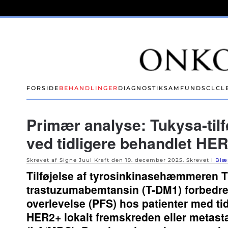
Skip to main content
FORSIDE
BEHANDLINGER
DIAGNOSTIK
SAMFUND
SCLC
L
Primær analyse: Tukysa-tilf
ved tidligere behandlet H
Skrevet af Signe Juul Kraft den
19. december 2025
. Skrevet i
Blæ
Tilføjelse af ​​tyrosinkinasehæmmeren Tu
trastuzumabemtansin (T-DM1) forbedrer
overlevelse (PFS) hos patienter med ti
HER2+ lokalt fremskreden eller metasta