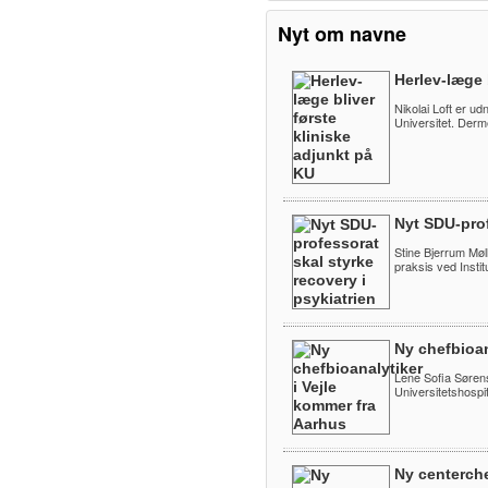
Nyt om navne
Herlev-læge 
Nikolai Loft er ud
Universitet. Derm
Nyt SDU-prof
Stine Bjerrum Møll
praksis ved Instit
Ny chefbioan
Lene Sofia Sørens
Universitetshospita
Ny centerch