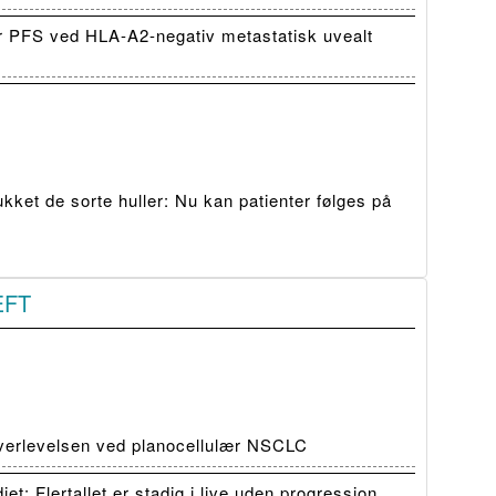
r PFS ved HLA-A2-negativ metastatisk uvealt
ket de sorte huller: Nu kan patienter følges på
ÆFT
verlevelsen ved planocellulær NSCLC
: Flertallet er stadig i live uden progression