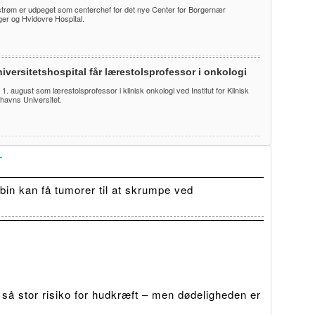
trøm er udpeget som centerchef for det nye Center for Borgernær
r og Hvidovre Hospital.
iversitetshospital får lærestolsprofessor i onkologi
te 1. august som lærestolsprofessor i klinisk onkologi ved Institut for Klinisk
havns Universitet.
T
in kan få tumorer til at skrumpe ved
 så stor risiko for hudkræft – men dødeligheden er