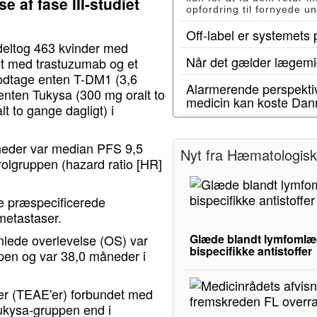
 af fase III-studiet
opfordring til fornyede u
Off-label er systemets
deltog 463 kvinder med
Når det gælder lægemid
et med trastuzumab og et
t modtage enten T-DM1 (3,6
Alarmerende perspektiv
enten Tukysa (300 mg oralt to
medicin kan koste Dan
t to gange dagligt) i
neder var median PFS 9,5
Nyt fra Hæmatologisk 
olgruppen (hazard ratio [HR]
le præspecificerede
metastaser.
mlede overlevelse (OS) var
Glæde blandt lymfomlæg
bispecifikke antistoffer
pen og var 38,0 måneder i
ger (TEAE'er) forbundet med
Tukysa-gruppen end i