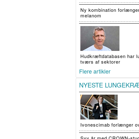
Ny kombination forlænge
melanom
Hudkræftdatabasen har luk
tværs af sektorer
Flere artikler
NYESTE LUNGEKR
Ivonescimab forlænger o
Syv år med CROWN-studiet