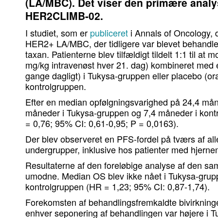
(LA/MBC). Det viser den primære analyse
HER2CLIMB-02.
I studiet, som er
publiceret
i Annals of Oncology, 
HER2+ LA/MBC, der tidligere var blevet behandl
taxan. Patienterne blev tilfældigt tildelt 1:1 til a
mg/kg intravenøst ​​hver 21. dag) kombineret med 
gange dagligt) i Tukysa-gruppen eller placebo (oral
kontrolgruppen.
Efter en median opfølgningsvarighed på 24,4 må
måneder i Tukysa-gruppen og 7,4 måneder i kontr
= 0,76; 95% CI: 0,61-0,95; P = 0,0163).
Der blev observeret en PFS-fordel på tværs af al
undergrupper, inklusive hos patienter med hjerne
Resultaterne af den foreløbige analyse af den sa
umodne. Median OS blev ikke nået i Tukysa-grup
kontrolgruppen (HR = 1,23; 95% CI: 0,87-1,74).
Forekomsten af ​​behandlingsfremkaldte bivirknin
enhver seponering af behandlingen var højere i 