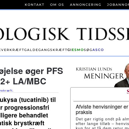
KONTAKT
OM OS
ANNONCERING
JOBANNO
EVERKRÆFT
GALDEGANGSKRÆFT
GI
ESMO
SØG
ASCO
øjelse øger PFS
ER2+ LA/MBC
rekræft
.
kysa (tucatinib) til
Afviste henvisninger e
 progressionsfri
praksis
dligere behandlet
Det gør rigtig ondt på al
tisk brystkræft
efter lange tilløb – henvi
kun for at få dem retur 