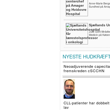
Anne-Marie Bergs
Sundhed på Amage
Sjællands Un
Julie Gehl tiltråd
Medicin på Køben
NYESTE HUDKRÆF
Neoadjuverende capecitab
fremskreden cSCCHN
CLL-patienter har dobbelt
lav