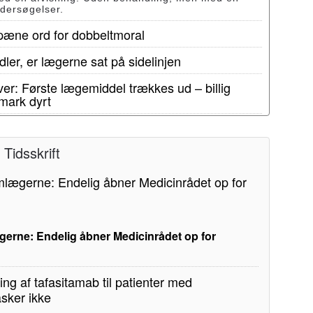
ndersøgelser.
 pæne ord for dobbeltmoral
ler, er lægerne sat på sidelinjen
er: Første lægemiddel trækkes ud – billig
mark dyrt
Tidsskrift
erne: Endelig åbner Medicinrådet op for