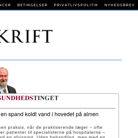
NCER
BETINGELSER
PRIVATLIVSPOLITIK
NYHEDSBREV
r en spand koldt vand i hovedet på almen
men praksis, når de praktiserende læger – ofte
ser patienter til specialisterne på hospitalerne –
med en afvisning. Uden behandling, men med en