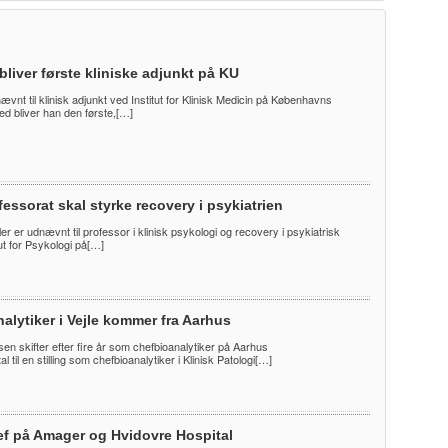
bliver første kliniske adjunkt på KU
nævnt til klinisk adjunkt ved Institut for Klinisk Medicin på Københavns
ed bliver han den første,[…]
essorat skal styrke recovery i psykiatrien
er er udnævnt til professor i klinisk psykologi og recovery i psykiatrisk
ut for Psykologi på[…]
alytiker i Vejle kommer fra Aarhus
en skifter efter fire år som chefbioanalytiker på Aarhus
l til en stilling som chefbioanalytiker i Klinisk Patologi[…]
ef på Amager og Hvidovre Hospital