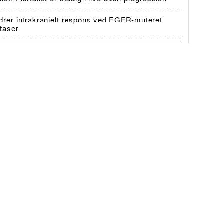
er intrakranielt respons ved EGFR-muteret
taser
en for tilbagefald ved RET-fusionspositiv NSCLC
ormand hørte irsk folkemusik
 fantastisk
rausings mors musikalske kunnen er
lægen, der for nylig er blevet formand for
yder han mødet med musik og kultur: I
 i landsbyen Letterfrack,[…]