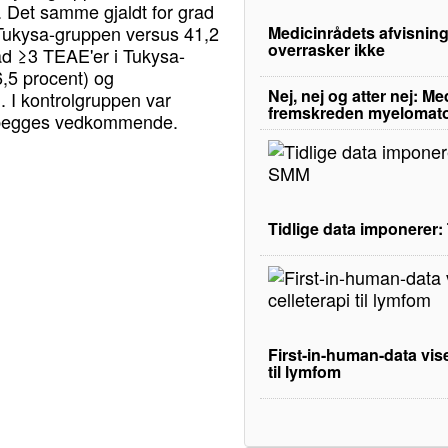
. Det samme gjaldt for grad
 Tukysa-gruppen versus 41,2
Medicinrådets afvisning
overrasker ikke
ad ≥3 TEAE'er i Tukysa-
,5 procent) og
Nej, nej og atter nej: M
. I kontrolgruppen var
fremskreden myelomat
or begges vedkommende.
Tidlige data imponerer
First-in-human-data vise
til lymfom