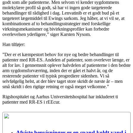
godt som alle patienterne. Men selvom vi kender sygdommens
molekylære profil så godt, så har vi ingen gode targeterede
behandlinger til rådighed i dag. Lenvatinib er et godt bud på et
targeteret lægemiddel til Ewings sarkom. Jeg håber, at vi vil se, at
kombinationen af to behandlingsstrategier med forskellige
virkningsmekanismer og bivirkningsprofiler kan forbedre
overlevelsen yderligere,” siger Karsten Nysom.
Han tilføjer:
”Der er et kæmpestort behov for nye og bedre behandlinger til
patienter med RR-ES. Andelen af patienter, som overlever længe, er
alt for lav. I gennemsnit oplever halvdelen af patienterne i den bedste
arm sygdomsforværring, inden der er gået et halvt år, og de
resterende patienter vil typisk progrediere sidenhen. Vi så
selvfølgelig helst, at der blev taget store skridt de næste år – men
små skridt i den rigtige retning er også meget velkomne.”
Rigshospitalet og Aarhus Universitetshospital har inkluderet ti
patienter med RR-ES i rEEcur.
Afviste henvisninger er en spand koldt vand i