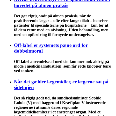
hovedet på almen praksis
Det gør rigtig ondt på almen praksis, når de
praktiserende læger – ofte efter lange tilløb – henviser
patienter til specialisterne på hospitalerne – kun for at
få dem retur med en afvisning. Uden behandling, men
med en opfordring til fornyede undersøgelser.
Off-label er systemets pæne ord for
dobbeltmoral
Off-label anvendelse af medicin kommer nok aldrig på
mode i medicinalindustrien, som får røde knopper bare
ved tanken.
Når det gælder lægemidler, er lægerne sat på
sidelinjen
Det så rigtig godt ud, da sundhedsminister Sophie
Løhde (V) med baggrund i Kræftplan V instruerede
regionerne i at samle deres regionale
lægemiddelkomiteer i et enstrenget organ. Med et