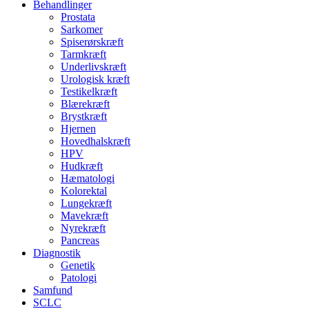
Behandlinger
Prostata
Sarkomer
Spiserørskræft
Tarmkræft
Underlivskræft
Urologisk kræft
Testikelkræft
Blærekræft
Brystkræft
Hjernen
Hovedhalskræft
HPV
Hudkræft
Hæmatologi
Kolorektal
Lungekræft
Mavekræft
Nyrekræft
Pancreas
Diagnostik
Genetik
Patologi
Samfund
SCLC