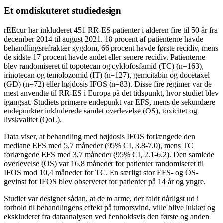
Et omdiskuteret studiedesign
rEEcur har inkluderet 451 RR-ES-patienter i alderen fire til 50 år fra
december 2014 til august 2021. 18 procent af patienterne havde
behandlingsrefraktær sygdom, 66 procent havde første recidiv, mens
de sidste 17 procent havde andet eller senere recidiv. Patienterne
blev randomiseret til topotecan og cyklofosfamid (TC) (n=163),
irinotecan og temolozomid (IT) (n=127), gemcitabin og docetaxel
(GD) (n=72) eller højdosis IFOS (n=83). Disse fire regimer var de
mest anvendte til RR-ES i Europa på det tidspunkt, hvor studiet blev
igangsat. Studiets primære endepunkt var EFS, mens de sekundære
endepunkter inkluderede samlet overlevelse (OS), toxicitet og
livskvalitet (QoL).
Data viser, at behandling med højdosis IFOS forlængede den
mediane EFS med 5,7 måneder (95% CI, 3.8-7.0), mens TC
forlængede EFS med 3,7 måneder (95% CI, 2.1-6.2). Den samlede
overlevelse (OS) var 16,8 måneder for patienter randomiseret til
IFOS mod 10,4 måneder for TC. En særligt stor EFS- og OS-
gevinst for IFOS blev observeret for patienter på 14 år og yngre.
Studiet var designet sådan, at de to arme, der faldt dårligst ud i
forhold til behandlingens effekt på tumorsvind, ville blive lukket og
ekskluderet fra dataanalysen ved henholdsvis den første og anden