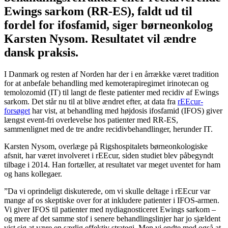
Ewings sarkom (RR-ES), faldt ud til
fordel for ifosfamid, siger børneonkolog
Karsten Nysom. Resultatet vil ændre
dansk praksis.
I Danmark og resten af Norden har der i en årrække været tradition
for at anbefale behandling med kemoterapiregimet irinotecan og
temolozomid (IT) til langt de fleste patienter med recidiv af Ewings
sarkom. Det står nu til at blive ændret efter, at data fra
rEEcur-
forsøget
har vist, at behandling med højdosis ifosfamid (IFOS) giver
længst event-fri overlevelse hos patienter med RR-ES,
sammenlignet med de tre andre recidivbehandlinger, herunder IT.
Karsten Nysom, overlæge på Rigshospitalets børneonkologiske
afsnit, har været involveret i rEEcur, siden studiet blev påbegyndt
tilbage i 2014. Han fortæller, at resultatet var meget uventet for ham
og hans kollegaer.
”Da vi oprindeligt diskuterede, om vi skulle deltage i rEEcur var
mange af os skeptiske over for at inkludere patienter i IFOS-armen.
Vi giver IFOS til patienter med nydiagnosticeret Ewings sarkom –
og mere af det samme stof i senere behandlingslinjer har jo sjældent
vist sig at være en særlig effektiv strategi. Men vi endte med også at