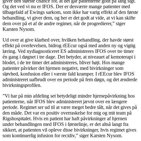
giver den største chance for, at det går patienterne godt på lang sigt.
Og det ved vi nu er IFOS. Der er desværre mange patienter med
tilbagefald af Ewings sarkom, som ikke har varig effekt af den første
behandling, vi giver dem, og her er det godt at vide, at vi kan skifte
dem over på et af de andre regimer, når de progredierer,” siger
Karsten Nysom.
Ud over at give klarhed over, hvilken behandling, der havde størst
effekt på overlevelsen, bidrog rEEcur også med anden ny og vigtig
læring. Ved nydiagnosticeret ES administreres IFOS over tre timer
én gang i døgnet i tre dage. Det betyder, at niveauet af kemoterapi i
blodet, i de tre timer det administreres, bliver højt. Hos mange
patienter påvirker det hjernen negativt, med bivirkninger som
sløvhed, konfusion eller i værste fald kramper. I rEEcur blev IFOS
administreret uafbrudt over en periode på fem døgn, og det ændrede
bivirkningsprofilen.
”Vi har på min afdeling set betydeligt mindre hjernepåvirkning hos
patienterne, når IFOS blev administreret jævnt over en længere
periode. Regimet ser ud til at være meget bedre tålt, når det gives på
den måde. Det var en positiv overraskelse for mig og mit team på
Rigshospitalet. Hvis en patient har haft påvirkninger af hjernen
under behandlingen med IFOS i førstelinje, er det altså langt fra
sikkert, at patienten vil opleve disse bivirkninger, hvis regimet gives
som kontinuerlig infusion for recidiv,” siger Karsten Nysom.