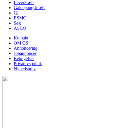
Leverkræft
Galdegangskræft
GI
ESMO
Søg
ASCO
Kontakt
OM OS
Annoncering
Jobannoncer
Betingelser
Privatlivspolitik
Nyhedsbrev