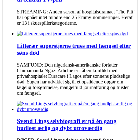
STREAMING: Anden sæson af hospitalsdramaet ‘The Pitt’
har opnået intet mindre end 25 Emmy-nomineringer. Heraf
er 13 i skuespillerkategorierne.
Litterær superstjerne trues med fængsel efter
søns død
SAMFUND: Den nigeriansk-amerikanske forfatter
Chimamanda Ngozi Adichie er i åben konflikt med
privathospitalet Euracare i Lagos efter sønnens pludselige
død. Sagen har udviklet sig til et opslidende opgør om
lægelig forsømmelse, mangelfuld journalføring og trusler
om fængsel.
Svend Lings selvbiografi er på én gang
hudløst ærlig og dybt utroværdig