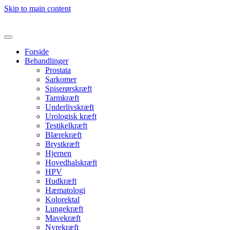
Skip to main content
Forside
Behandlinger
Prostata
Sarkomer
Spiserørskræft
Tarmkræft
Underlivskræft
Urologisk kræft
Testikelkræft
Blærekræft
Brystkræft
Hjernen
Hovedhalskræft
HPV
Hudkræft
Hæmatologi
Kolorektal
Lungekræft
Mavekræft
Nyrekræft