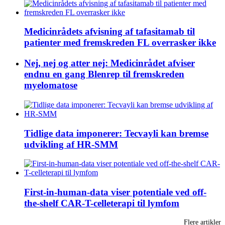
Medicinrådets afvisning af tafasitamab til
patienter med fremskreden FL overrasker ikke
Nej, nej og atter nej: Medicinrådet afviser
endnu en gang Blenrep til fremskreden
myelomatose
Tidlige data imponerer: Tecvayli kan bremse
udvikling af HR-SMM
First-in-human-data viser potentiale ved off-
the-shelf CAR-T-celleterapi til lymfom
Flere artikler