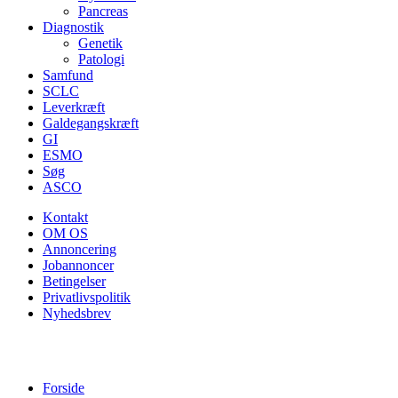
Pancreas
Diagnostik
Genetik
Patologi
Samfund
SCLC
Leverkræft
Galdegangskræft
GI
ESMO
Søg
ASCO
Kontakt
OM OS
Annoncering
Jobannoncer
Betingelser
Privatlivspolitik
Nyhedsbrev
Forside