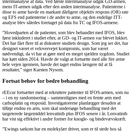
interimanalyse af data. Ved første interimanalyse udgik GD-armen,
mens IT-armen udgik efter den anden interimanalyse. Patienterne i
disse to arme havde en markant dårligere objektiv respons (OR) rate
og EFS end patienterne i de andre to arme, og den endelige ITT-
analyse blev således foretaget på data fra TC og IFOS-armene.
”Hovedparten af de patienter, som blev behandlet med IFOS, blev
først inkluderet i studiet efter, at GD- og IT-armen var blevet lukket.
Det har fået flere til at diskutere studiets design. Som jeg ser det, har
designet været et velovervejet kompromis, som har været
nødvendigt, da vi har at gøre med en meget sjælden sygdom. Studiet
har kørt siden 2014. Havde de valgt at fortsætte med alle fire arme
hele vejen igennem, havde det taget endnu længere tid at få
resultater,” siger Karsten Nysom.
Fortsat behov for bedre behandling
rEEcur fortsætter med at rekruttere patienter til IFOS-armen, som nu
– i en ny randomisering – sammenlignes med en femte arm med
carboplatin og etoposid. Investigatorerne planlægger desuden at
tilføje endnu en arm, som skal undersøge behandling med det
targeterede lægemiddel lenvatinib plus IFOS senere i år. Lenvatinib
har vist sig effektivt i andre former for knogle- og bindevævskræft.
”Ewings sarkom har en molekylær driver, som er til stede hos så