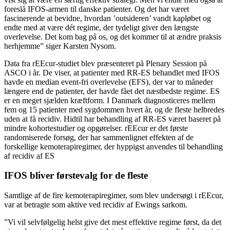
foreslå IFOS-armen til danske patienter. Og det har været
fascinerende at bevidne, hvordan ’outsideren’ vandt kapløbet og
endte med at være dét regime, der tydeligt giver den længste
overlevelse. Det kom bag på os, og det kommer til at ændre praksis
herhjemme” siger Karsten Nysom.
Data fra rEEcur-studiet blev præsenteret på Plenary Session på
ASCO i år. De viser, at patienter med RR-ES behandlet med IFOS
havde en median event-fri overlevelse (EFS), der var to måneder
længere end de patienter, der havde fået det næstbedste regime. ES
er en meget sjælden kræftform. I Danmark diagnosticeres mellem
fem og 15 patienter med sygdommen hvert år, og de fleste helbredes
uden at få recidiv. Hidtil har behandling af RR-ES været baseret på
mindre kohortestudier og opgørelser. rEEcur er det første
randomiserede forsøg, der har sammenlignet effekten af de
forskellige kemoterapiregimer, der hyppigst anvendes til behandling
af recidiv af ES
IFOS bliver førstevalg for de fleste
Samtlige af de fire kemoterapiregimer, som blev undersøgt i rEEcur,
var at betragte som aktive ved recidiv af Ewings sarkom.
”Vi vil selvfølgelig helst give det mest effektive regime først, da det