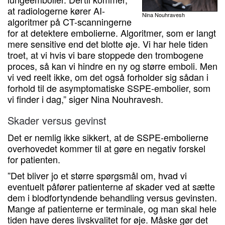
at radiologerne kører AI-
Nina Nouhravesh
algoritmer på CT-scanningerne
for at detektere embolierne. Algoritmer, som er langt
mere sensitive end det blotte øje. Vi har hele tiden
troet, at vi hvis vi bare stoppede den trombogene
proces, så kan vi hindre en ny og større emboli. Men
vi ved reelt ikke, om det også forholder sig sådan i
forhold til de asymptomatiske SSPE-embolier, som
vi finder i dag,” siger Nina Nouhravesh.
Skader versus gevinst
Det er nemlig ikke sikkert, at de SSPE-embolierne
overhovedet kommer til at gøre en negativ forskel
for patienten.
”Det bliver jo et større spørgsmål om, hvad vi
eventuelt påfører patienterne af skader ved at sætte
dem i blodfortyndende behandling versus gevinsten.
Mange af patienterne er terminale, og man skal hele
tiden have deres livskvalitet for øje. Måske gør det