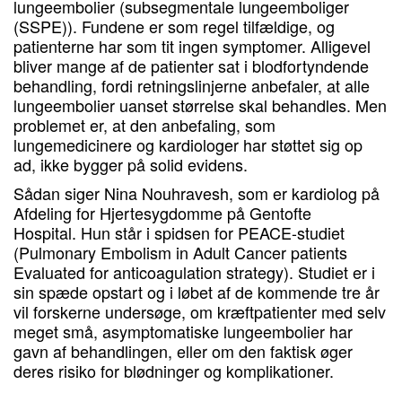
lungeembolier (subsegmentale lungeemboliger
(SSPE)). Fundene er som regel tilfældige, og
patienterne har som tit ingen symptomer. Alligevel
bliver mange af de patienter sat i blodfortyndende
behandling, fordi retningslinjerne anbefaler, at alle
lungeembolier uanset størrelse skal behandles. Men
problemet er, at den anbefaling, som
lungemedicinere og kardiologer har støttet sig op
ad, ikke bygger på solid evidens.
Sådan siger Nina Nouhravesh, som er kardiolog på
Afdeling for Hjertesygdomme på Gentofte
Hospital. Hun står i spidsen for PEACE-studiet
(Pulmonary Embolism in Adult Cancer patients
Evaluated for anticoagulation strategy). Studiet er i
sin spæde opstart og i løbet af de kommende tre år
vil forskerne undersøge, om kræftpatienter med selv
meget små, asymptomatiske lungeembolier har
gavn af behandlingen, eller om den faktisk øger
deres risiko for blødninger og komplikationer.