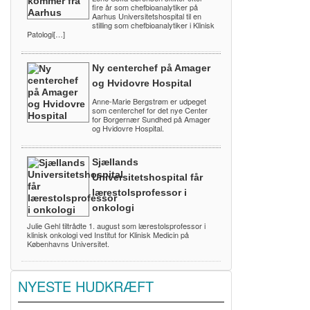
fire år som chefbioanalytiker på
Aarhus Universitetshospital til en
stilling som chefbioanalytiker i Klinisk
Patologi[…]
Ny centerchef på Amager
og Hvidovre Hospital
Anne-Marie Bergstrøm er udpeget
som centerchef for det nye Center
for Borgernær Sundhed på Amager
og Hvidovre Hospital.
Sjællands
Universitetshospital får
lærestolsprofessor i
onkologi
Julie Gehl tiltrådte 1. august som lærestolsprofessor i
klinisk onkologi ved Institut for Klinisk Medicin på
Københavns Universitet.
NYESTE HUDKRÆFT