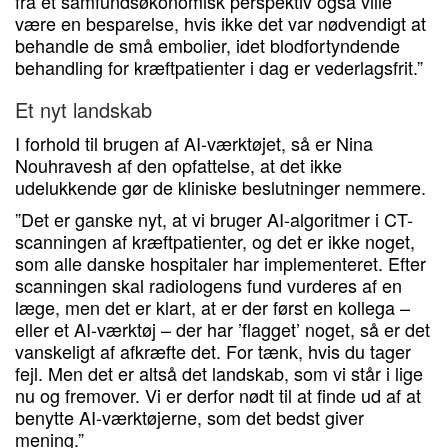
fra et samfundsøkonomisk perspektiv også ville
være en besparelse, hvis ikke det var nødvendigt at
behandle de små embolier, idet blodfortyndende
behandling for kræftpatienter i dag er vederlagsfrit.”
Et nyt landskab
I forhold til brugen af AI-værktøjet, så er Nina
Nouhravesh af den opfattelse, at det ikke
udelukkende gør de kliniske beslutninger nemmere.
”Det er ganske nyt, at vi bruger AI-algoritmer i CT-
scanningen af kræftpatienter, og det er ikke noget,
som alle danske hospitaler har implementeret. Efter
scanningen skal radiologens fund vurderes af en
læge, men det er klart, at er der først en kollega –
eller et AI-værktøj – der har ’flagget’ noget, så er det
vanskeligt af afkræfte det. For tænk, hvis du tager
fejl. Men det er altså det landskab, som vi står i lige
nu og fremover. Vi er derfor nødt til at finde ud af at
benytte AI-værktøjerne, som det bedst giver
mening.”