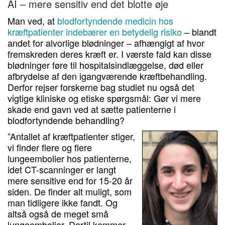
AI – mere sensitiv end det blotte øje
Man ved, at
blodfortyndende medicin hos
kræftpatienter indebærer en betydelig risiko
– blandt
andet for alvorlige blødninger – afhængigt af hvor
fremskreden deres kræft er. I værste fald kan disse
blødninger føre til hospitalsindlæggelse, død eller
afbrydelse af den igangværende kræftbehandling.
Derfor rejser forskerne bag studiet nu også det
vigtige kliniske og etiske spørgsmål: Gør vi mere
skade end gavn ved at sætte patienterne i
blodfortyndende behandling?
”Antallet af kræftpatienter stiger,
vi finder flere og flere
lungeembolier hos patienterne,
idet CT-scanninger er langt
mere sensitive end for 15-20 år
siden. De finder alt muligt, som
man tidligere ikke fandt. Og
altså også de meget små
lungeembolier. Dertil kommer,