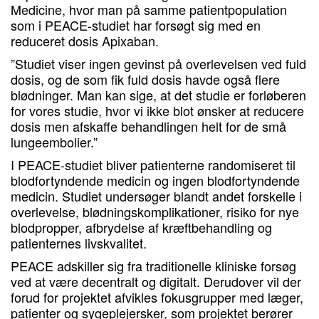
Medicine, hvor man på samme patientpopulation
som i PEACE-studiet har forsøgt sig med en
reduceret dosis Apixaban.
”Studiet viser ingen gevinst på overlevelsen ved fuld
dosis, og de som fik fuld dosis havde også flere
blødninger. Man kan sige, at det studie er forløberen
for vores studie, hvor vi ikke blot ønsker at reducere
dosis men afskaffe behandlingen helt for de små
lungeembolier.”
I PEACE-studiet bliver patienterne randomiseret til
blodfortyndende medicin og ingen blodfortyndende
medicin. Studiet undersøger blandt andet forskelle i
overlevelse, blødningskomplikationer, risiko for nye
blodpropper, afbrydelse af kræftbehandling og
patienternes livskvalitet.
PEACE adskiller sig fra traditionelle kliniske forsøg
ved at være decentralt og digitalt. Derudover vil der
forud for projektet afvikles fokusgrupper med læger,
patienter og sygeplejersker, som projektet berører