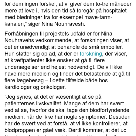
for dem ingen forskel, at vi giver dem to-tre måneder
mere at leve i, hvis den tid så foregår på hospitalet
med blødninger fra for eksempel mave-tarm-
kanalen,” siger Nina Nouhravesh.
Forhåbningen til projektets udfald er for Nina
Nouhravehs vedkommende, at forskningen viser, at
det er unødvendigt at behandle de små embolier.
Hun støtter sig op ad, at der er
forskning
, der viser,
at kræftpatienter ikke ønsker at gå til flere
undersøgelser end højest nødvendigt. De vil ikke
have mere medicin og finder det belastende at gå til
flere lægebesøg – i dette tilfælde både hos
kardiologer og onkologer.
”Jeg synes, at det er væsentligt at se på
patienternes livskvalitet. Mange af dem har svært
ved at se, hvorfor de skal tage den blodfortyndende
medicin, når de ikke har nogle symptomer. Desuden
har de svært ved at forstå, at vi ikke kontrollerer, at
blodproppen er gået væk. Dertil kommer, at det ud