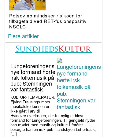
Retsevmo mindsker risikoen for
tilbagefald ved RET-fusionspositiv
NSCLC
Flere artikler
Lungeforeningens
nye formand hørte
irsk folkemusik på
pub: Stemningen
var fantastisk
KULTUR-TEMPERATUR:
Ejvind Frausings mors
musikalske kunnen er
ikke gået i arv til
Hvidovre-overlægen, der for nylig er blevet
formand for Lungeforeningen. Til gengæld nyder
han mødet med musik og kultur: I foråret
besøgte han en irsk pub i landsbyen Letterfrack,
[…]