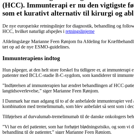
(HCC). Immunterapi er nu den vigtigste fø
som et kurativt alternativ til kirurgi og ab
De nye europæiske retningslinjer for diagnostik, behandling og follow
HCC, hvilket naturligt afspejles i
retningslinjerne
Afdelingslæge Marianne Feen Rønjom fra Afdeling for Kræftbehandlin
tæt op ad de nye ESMO-guidelines.
Immunterapiens indtog
Hun påpeger, at den helt store forskel fra tidligere er, at immunterapi
patienter med BCLC-stadie B-C-sygdom, som kandiderer til immunter
”Indførelsen af immunterapien har ændret behandlingen af HCC-patiente
langtidsoverlevelse,” siger Marianne Feen Rønjom.
I Danmark har man adgang til to af de anbefalede immunterapier ved
kombination med tremelimumab, som blev anbefalet så sent som i de
Tilføjelsen af durvalumab-tremelimumab til de danske onkologers b
”Vi har en del patienter, som har forhøjet blødningsrisiko, og som vi 
behandling til de patienter,” siger Marianne Feen Rønjom.