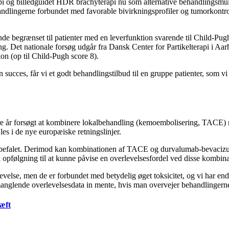
api og billedguidet HDR brachyterapi nu som alternative behandlingsmu
behandlingerne forbundet med favorable bivirkningsprofiler og tumorkontro
 begrænset til patienter med en leverfunktion svarende til Child-Pugh s
ing. Det nationale forsøg udgår fra Dansk Center for Partikelterapi i Aa
on (op til Child-Pugh score 8).
r en succes, får vi et godt behandlingstilbud til en gruppe patienter, so
re år forsøgt at kombinere lokalbehandling (kemoembolisering, TACE) 
jles i de nye europæiske retningslinjer.
efalet. Derimod kan kombinationen af TACE og durvalumab-bevacizuma
følgning til at kunne påvise en overlevelsesfordel ved disse kombin
evelse, men de er forbundet med betydelig øget toksicitet, og vi har en
g manglende overlevelsesdata in mente, hvis man overvejer behandlinge
æft