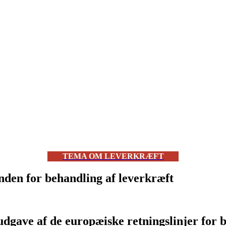
TEMA OM LEVERKRÆFT
inden for behandling af leverkræft
udgave af de europæiske retningslinjer for