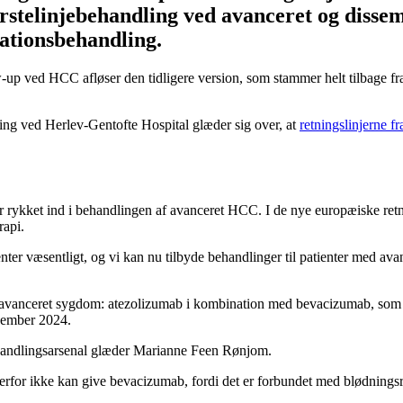
rstelinjebehandling ved avanceret og dissem
lationsbehandling.
-up ved HCC afløser den tidligere version, som stammer helt tilbage fra
g ved Herlev-Gentofte Hospital glæder sig over, at
retningslinjerne
 er rykket ind i behandlingen af avanceret HCC. I de nye europæiske retni
api.
r væsentligt, og vi kan nu tilbyde behandlinger til patienter med avan
 avanceret sygdom: atezolizumab i kombination med bevacizumab, som b
cember 2024.
ehandlingsarsenal glæder Marianne Feen Rønjom.
derfor ikke kan give bevacizumab, fordi det er forbundet med blødningsri