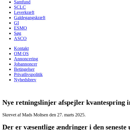
Samfund
SCLC
Leverkræft
Galdegangskræft
GI
ESMO
Søg
ASCO
Kontakt
OM OS
Annoncering
Jobannoncer
Betingelser
Privatlivspolitik
Nyhedsbrev
Nye retningslinjer afspejler kvantespring 
Skrevet af Mads Moltsen den
27. marts 2025
.
Der er væsentlige ændringer i den seneste 