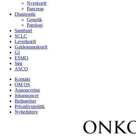
Nyrekræft
Pancreas
Diagnostik
Genetik
Patologi
Samfund
SCLC
Leverkræft
Galdegangskræft
GI
ESMO
Søg
ASCO
Kontakt
OM OS
Annoncering
Jobannoncer
Betingelser
Privatlivspolitik
Nyhedsbrev