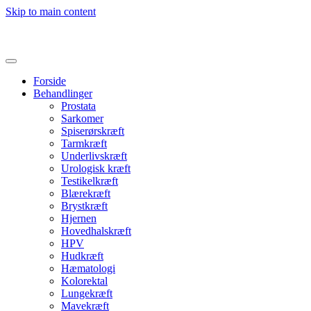
Skip to main content
Forside
Behandlinger
Prostata
Sarkomer
Spiserørskræft
Tarmkræft
Underlivskræft
Urologisk kræft
Testikelkræft
Blærekræft
Brystkræft
Hjernen
Hovedhalskræft
HPV
Hudkræft
Hæmatologi
Kolorektal
Lungekræft
Mavekræft