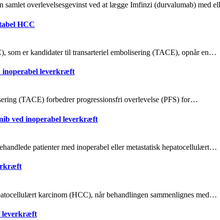
samlet overlevelsesgevinst ved at lægge Imfinzi (durvalumab) med e
ktabel HCC
, som er kandidater til transarteriel embolisering (TACE), opnår en…
d inoperabel leverkræft
olisering (TACE) forbedrer progressionsfri overlevelse (PFS) for…
nib ved inoperabel leverkræft
behandlede patienter med inoperabel eller metastatisk hepatocellulært…
erkræft
hepatocellulært karcinom (HCC), når behandlingen sammenlignes med…
f leverkræft