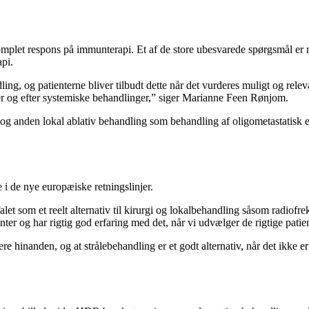
plet respons på immunterapi. Et af de store ubesvarede spørgsmål er n
pi.
ing, og patienterne bliver tilbudt dette når det vurderes muligt og releva
nder og efter systemiske behandlinger,” siger Marianne Feen Rønjom.
pi og anden lokal ablativ behandling som behandling af oligometastatisk 
 i de nye europæiske retningslinjer.
let som et reelt alternativ til kirurgi og lokalbehandling såsom radiofr
tienter og har rigtig god erfaring med det, når vi udvælger de rigtige patie
ere hinanden, og at strålebehandling er et godt alternativ, når det ikke e