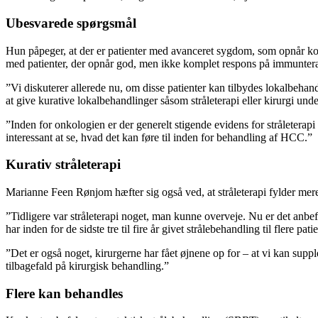
Ubesvarede spørgsmål
Hun påpeger, at der er patienter med avanceret sygdom, som opnår kom
med patienter, der opnår god, men ikke komplet respons på immuntera
”Vi diskuterer allerede nu, om disse patienter kan tilbydes lokalbehandl
at give kurative lokalbehandlinger såsom stråleterapi eller kirurgi u
”Inden for onkologien er der generelt stigende evidens for stråletera
interessant at se, hvad det kan føre til inden for behandling af HCC.”
Kurativ stråleterapi
Marianne Feen Rønjom hæfter sig også ved, at stråleterapi fylder mere
”Tidligere var stråleterapi noget, man kunne overveje. Nu er det anbefa
har inden for de sidste tre til fire år givet strålebehandling til flere pa
”Det er også noget, kirurgerne har fået øjnene op for – at vi kan suppl
tilbagefald på kirurgisk behandling.”
Flere kan behandles