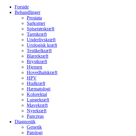
Forside
Behandlinger
Prostata
Sarkomer
Spiserørskræft
Tarmkræft
Underlivskræft
Urologisk kræft
Testikelkræft
Blærekræft
Brystkræft
Hjernen
Hovedhalskræft
HPV
Hudkræft
Hæmatologi
Kolorektal
Lungekræft
Mavekræft
Nyrekræft
Pancreas
Diagnostik
Genetik
Patologi