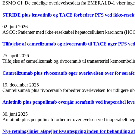
ESMO GI: De endelige overlevelsesdata fra EMERALD-1 viser ingen 
STRIDE plus lenvatinib og TACE forbedrer PFS ved ikke-rese
02. juni 2026
ASCO: Patienter med ikke-resektabel hepatocellulært karcinom (HCC)
Tilføjelse af ​​camrelizumab og rivoceranib til TACE øger PFS ve
25. april 2026
Tilføjelse af ​​camrelizumab og rivoceranib til transarteriel kemoemb
Camrelizumab plus rivoceranib øger overlevelsen over for sorafe
19. december 2025
Camrelizumab plus rivoceranib forbedrer overlevelsen for tidligere u
Anlotinib plus penpulimab overgår sorafenib ved inoperabel lev
30. juni 2025
Anlotinib plus penpulimab forbedrer overlevelsen ved inoperabelt 
Nye retningslinjer afspejler kvantespring inden for behandling a