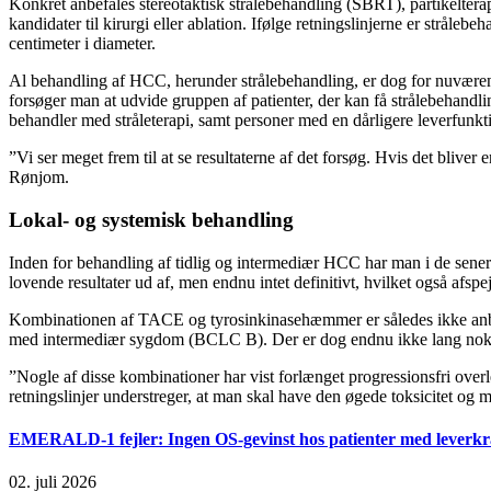
Konkret anbefales stereotaktisk strålebehandling (SBRT), partikelter
kandidater til kirurgi eller ablation. Ifølge retningslinjerne er stråle
centimeter i diameter.
Al behandling af HCC, herunder strålebehandling, er dog for nuværende
forsøger man at udvide gruppen af patienter, der kan få strålebehandl
behandler med stråleterapi, samt personer med en dårligere leverfunkti
”Vi ser meget frem til at se resultaterne af det forsøg. Hvis det blive
Rønjom.
Lokal- og systemisk behandling
Inden for behandling af tidlig og intermediær HCC har man i de sene
lovende resultater ud af, men endnu intet definitivt, hvilket også afspe
Kombinationen af TACE og tyrosinkinasehæmmer er således ikke anb
med intermediær sygdom (BCLC B). Der er dog endnu ikke lang nok op
”Nogle af disse kombinationer har vist forlænget progressionsfri overl
retningslinjer understreger, at man skal have den øgede toksicitet o
EMERALD-1 fejler: Ingen OS-gevinst hos patienter med leverkr
02. juli 2026