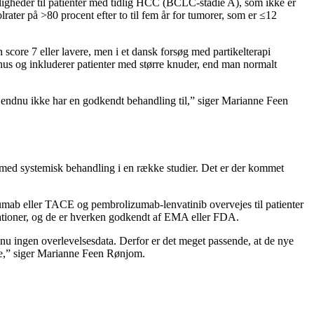
ligheder til patienter med tidlig HCC (BCLC-stadie A), som ikke er
lrater på >80 procent efter to til fem år for tumorer, som er ≤12
core 7 eller lavere, men i et dansk forsøg med partikelterapi
rhus og inkluderer patienter med større knuder, end man normalt
m vi endnu ikke har en godkendt behandling til,” siger Marianne Feen
med systemisk behandling i en række studier. Det er der kommet
b eller TACE og pembrolizumab-lenvatinib overvejes til patienter
ationer, og de er hverken godkendt af EMA eller FDA.
dnu ingen overlevelsesdata. Derfor er det meget passende, at de nye
rne,” siger Marianne Feen Rønjom.