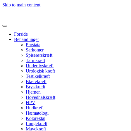
Skip to main content
Forside
Behandlinger
Prostata
Sarkomer
Spiserørskræft
Tarmkræft
Underlivskræft
Urologisk kræft
Testikelkræft
Blærekræft
Brystkræft
Hjernen
Hovedhalskræft
HPV
Hudkræft
Hæmatologi
Kolorektal
Lungekræft
Mavekræft