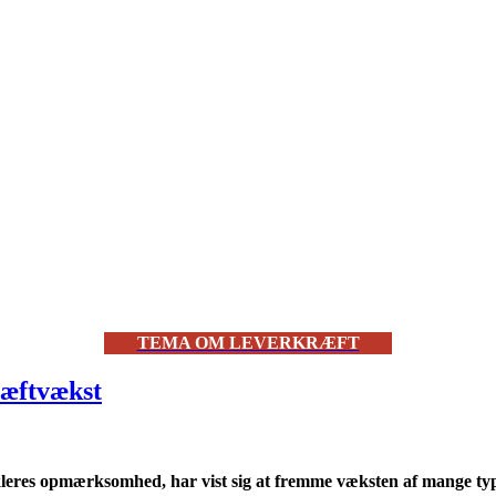
TEMA OM LEVERKRÆFT
ræftvækst
eres opmærksomhed, har vist sig at fremme væksten af ​​mange ty