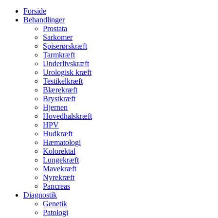
Forside
Behandlinger
Prostata
Sarkomer
Spiserørskræft
Tarmkræft
Underlivskræft
Urologisk kræft
Testikelkræft
Blærekræft
Brystkræft
Hjernen
Hovedhalskræft
HPV
Hudkræft
Hæmatologi
Kolorektal
Lungekræft
Mavekræft
Nyrekræft
Pancreas
Diagnostik
Genetik
Patologi