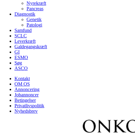
Nyrekræft
Pancreas
Diagnostik
Genetik
Patologi
Samfund
SCLC
Leverkræft
Galdegangskræft
GI
ESMO
Søg
ASCO
Kontakt
OM OS
Annoncering
Jobannoncer
Betingelser
Privatlivspolitik
Nyhedsbrev