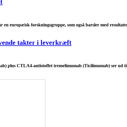
t
slår en europæisk forskningsgruppe, som også barsler med resultat
ende takter i leverkræft
 plus CTLA4-antistoffet tremelimumab (Ticilimumab) ser ud til 