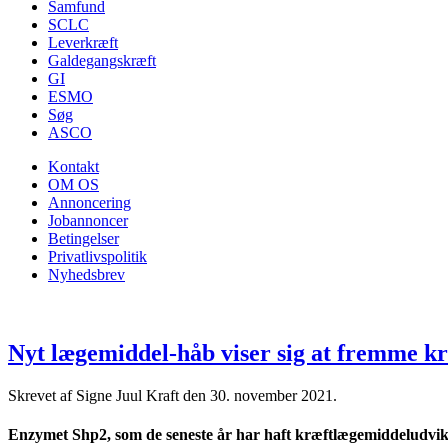
Samfund
SCLC
Leverkræft
Galdegangskræft
GI
ESMO
Søg
ASCO
Kontakt
OM OS
Annoncering
Jobannoncer
Betingelser
Privatlivspolitik
Nyhedsbrev
Nyt lægemiddel-håb viser sig at fremme k
Skrevet af Signe Juul Kraft den
30. november 2021
.
Enzymet Shp2, som de seneste år har haft kræftlægemiddeludvikl