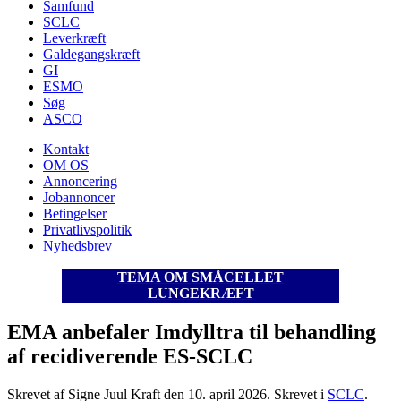
Samfund
SCLC
Leverkræft
Galdegangskræft
GI
ESMO
Søg
ASCO
Kontakt
OM OS
Annoncering
Jobannoncer
Betingelser
Privatlivspolitik
Nyhedsbrev
TEMA OM SMÅCELLET
LUNGEKRÆFT
EMA anbefaler Imdylltra til behandling
af recidiverende ES-SCLC
Skrevet af Signe Juul Kraft den
10. april 2026
. Skrevet i
SCLC
.