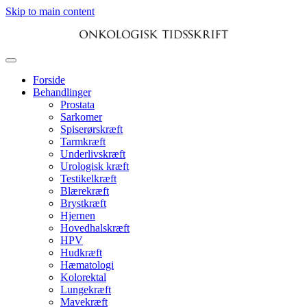
Skip to main content
Forside
Behandlinger
Prostata
Sarkomer
Spiserørskræft
Tarmkræft
Underlivskræft
Urologisk kræft
Testikelkræft
Blærekræft
Brystkræft
Hjernen
Hovedhalskræft
HPV
Hudkræft
Hæmatologi
Kolorektal
Lungekræft
Mavekræft