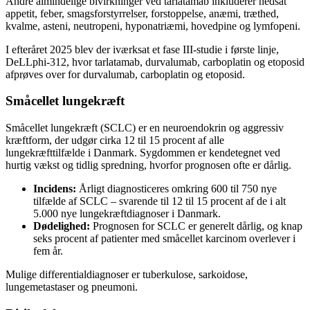
Andre almindelige bivirkninger ved tarlatamab inkluderer nedsat
appetit, feber, smagsforstyrrelser, forstoppelse, anæmi, træthed,
kvalme, asteni, neutropeni, hyponatriæmi, hovedpine og lymfopeni.
I efteråret 2025 blev der iværksat et fase III-studie i første linje,
DeLLphi-312, hvor tarlatamab, durvalumab, carboplatin og etoposid
afprøves over for durvalumab, carboplatin og etoposid.
Småcellet lungekræft
Småcellet lungekræft (SCLC) er en neuroendokrin og aggressiv
kræftform, der udgør cirka 12 til 15 procent af alle
lungekræfttilfælde i Danmark. Sygdommen er kendetegnet ved
hurtig vækst og tidlig spredning, hvorfor prognosen ofte er dårlig.
Incidens:
Årligt diagnosticeres omkring 600 til 750 nye
tilfælde af SCLC – svarende til 12 til 15 procent af de i alt
5.000 nye lungekræftdiagnoser i Danmark.
Dødelighed:
Prognosen for SCLC er generelt dårlig, og knap
seks procent af patienter med småcellet karcinom overlever i
fem år.
Mulige differentialdiagnoser er tuberkulose, sarkoidose,
lungemetastaser og pneumoni.