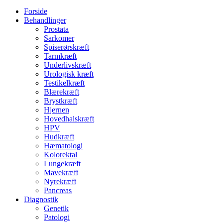
Forside
Behandlinger
Prostata
Sarkomer
Spiserørskræft
Tarmkræft
Underlivskræft
Urologisk kræft
Testikelkræft
Blærekræft
Brystkræft
Hjernen
Hovedhalskræft
HPV
Hudkræft
Hæmatologi
Kolorektal
Lungekræft
Mavekræft
Nyrekræft
Pancreas
Diagnostik
Genetik
Patologi