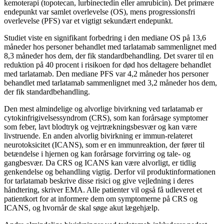
kemoterapi (topotecan, lurbinectedin eller amrubicin). Det primære
endepunkt var samlet overlevelse (OS), mens progressionsfri
overlevelse (PFS) var et vigtigt sekundært endepunkt.
Studiet viste en signifikant forbedring i den mediane OS på 13,6
måneder hos personer behandlet med tarlatamab sammenlignet med
8,3 måneder hos dem, der fik standardbehandling. Det svarer til en
reduktion på 40 procent i risikoen for død hos deltagere behandlet
med tarlatamab. Den mediane PFS var 4,2 måneder hos personer
behandlet med tarlatamab sammenlignet med 3,2 måneder hos dem,
der fik standardbehandling.
Den mest almindelige og alvorlige bivirkning ved tarlatamab er
cytokinfrigivelsessyndrom (CRS), som kan forårsage symptomer
som feber, lavt blodtryk og vejrtrækningsbesvær og kan være
livstruende. En anden alvorlig bivirkning er immun-relateret
neurotoksicitet (ICANS), som er en immunreaktion, der fører til
betændelse i hjernen og kan forårsage forvirring og tale- og
gangbesvær. Da CRS og ICANS kan være alvorligt, er tidlig
genkendelse og behandling vigtig. Derfor vil produktinformationen
for tarlatamab beskrive disse risici og give vejledning i deres
håndtering, skriver EMA. Alle patienter vil også få udleveret et
patientkort for at informere dem om symptomerne på CRS og
ICANS, og hvornår de skal søge akut lægehjælp.