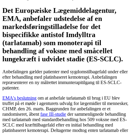
Det Europæiske Lægemiddelagentur,
EMA, anbefaler udstedelse af en
markedsføringstilladelse for det
bispecifikke antistof Imdylltra
(tarlatamab) som monoterapi til
behandling af voksne med småcellet
lungekræft i udvidet stadie (ES-SCLC).
Anbefalingen gælder patienter med sygdomstilbagefald under eller
efter behandling med platinbaseret kemoterapi. Anbefalingen
repræsenterer en ny målrettet immunterapitilgang til ES-SCLC-
patienter.
EMA's beslutning
om at anbefale tarlatamab til brug i EU blev
truffet på et møde i agenturets udvalg for lægemidler til mennesker,
CHMP, den 26. marts. Baggrunden for anbefalingen er et
randomiseret, åbent
fase III-studie
der sammenlignede behandling
med tarlatamab med standardbehandling hos 509 voksne med ES-
SCLC med kræfttilbagefald efter en initial behandling med
platinbaseret kemoterapi. Deltagerne modtog enten tarlatamab eller