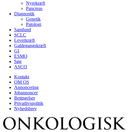
Nyrekræft
Pancreas
Diagnostik
Genetik
Patologi
Samfund
SCLC
Leverkræft
Galdegangskræft
GI
ESMO
Søg
ASCO
Kontakt
OM OS
Annoncering
Jobannoncer
Betingelser
Privatlivspolitik
Nyhedsbrev