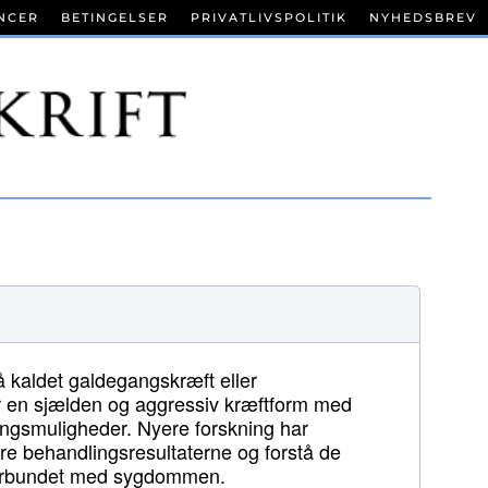
NCER
BETINGELSER
PRIVATLIVSPOLITIK
NYHEDSBREV
 kaldet galdegangskræft eller
r en sjælden og aggressiv kræftform med
gsmuligheder. Nyere forskning har
dre behandlingsresultaterne og forstå de
 forbundet med sygdommen.