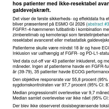
hos patienter med ikke-resektabel avan
galdevejskræft.
Det viser de første sikkerheds- og effektdata fra e
bliver præsenteret på ESMO GI 2026 (
abstract 
FGFR1-4-hæmmeren futibatinib i kombination 
zimberelimab og kemoterapi som førstelinjebehandl
resektabel avanceret eller metastatisk galdevejsk
Patienterne skulle være mindst 18 år og have EC
Inklusion var uafhængig af FGFR- og PD-L1-statu
Ved data cut-off var 43 patienter inkluderet, og m
måneder. Ingen af patienterne havde en FGFR-fu
år (39-79), 35 patienter havde ECOG performance
Den objektive responsrate var 55,8 procent (95% 
sygdomskontrolraten var 97,7 procent (95% CI: 87
Median progressionsfri overlevelse var 9,7 måned
Median samlet overlevelse var ikke nået (95% CI: 
Der blev ikke observeret dosisbegrænsende toksic