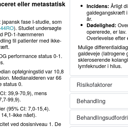
ceret eller metastatisk
Årligt d
Incidens:
galdegangskræft i
år.
t japansk fase I-studie, som
Over
Dødelighed:
#344RO
). Studiet undersøgte
opererede, er lav.
med PD-1-hæmmeren
Overlevelse efter 
ing til patienter med ikke-
ræft.
Mulige differentialdia
galdeveje (Iatrogene 
OG performance status 0-1.
skleroserende kolangit
s.
lymfeknuder i hilus.
edian opfølgningstid var 10,8
sion. Medianalderen var 66
 status 0.
Risikofaktorer
CI: 39,9-70,9), mens
,7-99,9).
Behandling
er (95% CI: 7,0-15,4).
14,1-ikke nået).
Behandlingsudfordr
itet ved dosisniveau 1. De