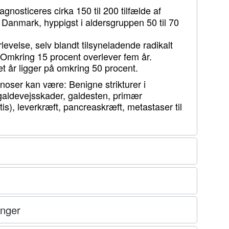
iagnosticeres cirka 150 til 200 tilfælde af
 Danmark, hyppigst i aldersgruppen 50 til 70
levelse, selv blandt tilsyneladende radikalt
 Omkring 15 procent overlever fem år.
et år ligger på omkring 50 procent.
gnoser kan være: Benigne strikturer i
galdevejsskader, galdesten, primær
is), leverkræft, pancreaskræft, metastaser til
inger