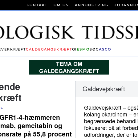
KONTAKT
OM OS
ANNONCERING
JOBANNO
EVERKRÆFT
GALDEGANGSKRÆFT
GI
ESMO
SØG
ASCO
TEMA OM
GALDEGANGSKRÆFT
ende
Galdevejskræft
kræft
Galdevejskræft – også
ft
.
kolangiokarcinom – e
 FGFR1-4-hæmmeren
begrænsede behandlin
limab, gemcitabin og
fokuseret på at forbe
ponsrate på 55,8 procent
udfordringer, der er