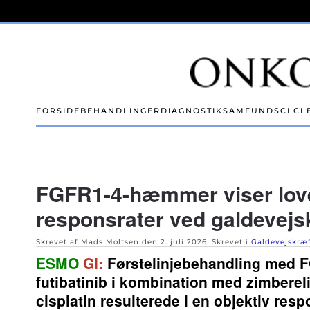
Skip to main content
FORSIDE
BEHANDLINGER
DIAGNOSTIK
SAMFUND
SCLC
L
FGFR1-4-hæmmer viser lov
responsrater ved galdevejs
Skrevet af Mads Moltsen den
2. juli 2026
. Skrevet i
Galdevejskræ
ESMO
GI:
Førstelinjebehandling med
futibatinib i kombination med zimbere
cisplatin resulterede i en objektiv res