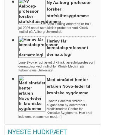
Ny Aalborg-professor
forsker i
stofskiftesygdomme
Stine Linding Andersen er fra 1.
juli 2026 ansat som klinisk professor ved Klinisk
Institut på Aalborg Universitet.
Herlev får
lærestolsprofessor i
dermatologi
Lone Skov er udnævnt til klinisk lærestolsprofessor i
dermatologi ved Institut for Klinisk Medicin på
Københavns Universitet.
Medicinrådet henter
erfaren Novo-leder til
kroniske sygdomme
Lisbeth Bonefeld tiltrådte 1.
august som ny centerchef i
Medicinrådets Center for
Kroniske Sygdomme. Hun skal
lede centret sammen med[…]
NYESTE HUDKRÆFT