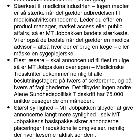
Stærkest til medicinalindustrien – ingen medier
er så stærke når det gælder udbredelsen til
medicinalvirksomhederne. Leder du efter en
product manager, market access eller public
affairs, så er MT Jobpakken landets stærkeste.
Vi er også de bedste når det gælder en medical
advisor – altså hvor der er brug en læge – eller
måske en sygeplejerske.
Flest læsere – skal annoncen ud til flest mulige,
så er MT Jobpakken overlegen – Medicinske
Tidsskrifter udkommer nemlig til alle
beslutningstagere på tværs af sektorerne, og på
tværs af faglighederne. Det tilbyder ingen andre.
Alene Sundhedspolitisk Tidsskrift har 75.000
unikke besøgende om måneden.
Størst synlighed – MT Jobpakken tilbyder at give
annoncerne langt mere synlighed - selv MT
Jobpakkens basispakke sikrer annoncerne
placeringer i redaktionelle omgivelser, nemlig
der hvor læserne faktisk ser dem.