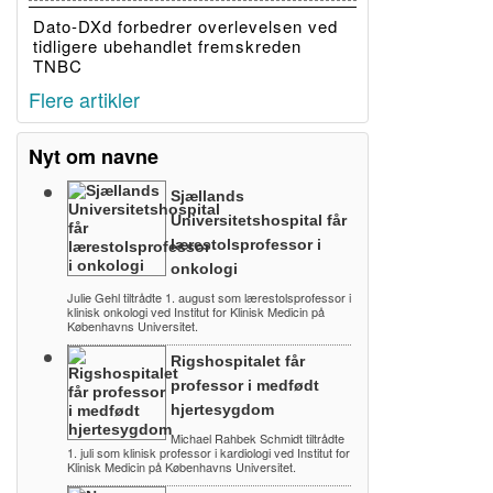
Dato-DXd forbedrer overlevelsen ved
tidligere ubehandlet fremskreden
TNBC
Flere artikler
Nyt om navne
Sjællands
Universitetshospital får
lærestolsprofessor i
onkologi
Julie Gehl tiltrådte 1. august som lærestolsprofessor i
klinisk onkologi ved Institut for Klinisk Medicin på
Københavns Universitet.
Rigshospitalet får
professor i medfødt
hjertesygdom
Michael Rahbek Schmidt tiltrådte
1. juli som klinisk professor i kardiologi ved Institut for
Klinisk Medicin på Københavns Universitet.