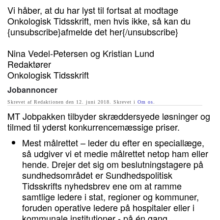
Vi håber, at du har lyst til fortsat at modtage
Onkologisk Tidsskrift, men hvis ikke, så kan du
{unsubscribe}afmelde det her{/unsubscribe}
Nina Vedel-Petersen og Kristian Lund
Redaktører
Onkologisk Tidsskrift
Jobannoncer
Skrevet af Redaktionen den
12. juni 2018
. Skrevet i
Om os
.
MT Jobpakken tilbyder skræddersyede løsninger og
tilmed til yderst konkurrencemæssige priser.
Mest målrettet – leder du efter en speciallæge,
så udgiver vi et medie målrettet netop ham eller
hende. Drejer det sig om beslutningstagere på
sundhedsområdet er Sundhedspolitisk
Tidsskrifts nyhedsbrev ene om at ramme
samtlige ledere i stat, regioner og kommuner,
foruden operative ledere på hospitaler eller i
kommunale institutioner - på én gang.