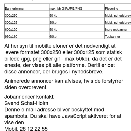
Bannerformat
max. kb GIF/JPG/PNG
Placering
300x250
50 kb
Mobil, nyhedsbrev
300x125
30kb
Mobil, nyhedsbrev
600x120
50 kb
Indre topbanner
930x180
60kb
Topbanner
Af hensyn til mobiltelefoner er det nødvendigt at
levere formatet 300x250 eller 300x125 som statisk
billede (jpg, png eller gif - max 50kb), da det er det
eneste, der vises på alle platforme. Dertil er det
disse annoncer, der bruges i nyhedsbreve.
Animerede annoncer kan afvises, hvis de forstyrrer
siden overdrevent.
Jobannoncer kontakt:
Svend Schat-Holm
Denne e-mail adresse bliver beskyttet mod
spambots. Du skal have JavaScript aktiveret for at
vise den.
Mobil: 28 12 22 55