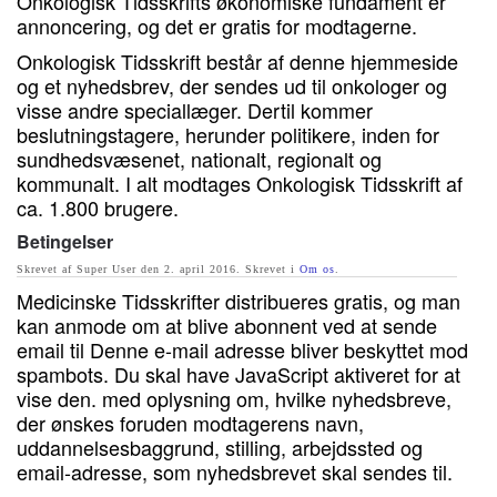
Onkologisk Tidsskrifts økonomiske fundament er
annoncering, og det er gratis for modtagerne.
Onkologisk Tidsskrift består af denne hjemmeside
og et nyhedsbrev, der sendes ud til onkologer og
visse andre speciallæger. Dertil kommer
beslutningstagere, herunder politikere, inden for
sundhedsvæsenet, nationalt, regionalt og
kommunalt. I alt modtages Onkologisk Tidsskrift af
ca. 1.800 brugere.
Betingelser
Skrevet af Super User den
2. april 2016
. Skrevet i
Om os
.
Medicinske Tidsskrifter distribueres gratis, og man
kan anmode om at blive abonnent ved at sende
email til
Denne e-mail adresse bliver beskyttet mod
spambots. Du skal have JavaScript aktiveret for at
vise den.
med oplysning om, hvilke nyhedsbreve,
der ønskes foruden modtagerens navn,
uddannelsesbaggrund, stilling, arbejdssted og
email-adresse, som nyhedsbrevet skal sendes til.