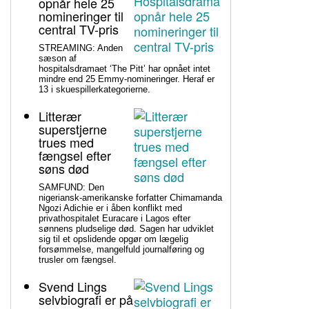
opnår hele 25
nomineringer til
central TV-pris
STREAMING: Anden
sæson af
hospitalsdramaet ‘The Pitt’ har opnået intet
mindre end 25 Emmy-nomineringer. Heraf er
13 i skuespillerkategorierne.
Litterær
superstjerne
trues med
fængsel efter
søns død
SAMFUND: Den
nigeriansk-amerikanske forfatter Chimamanda
Ngozi Adichie er i åben konflikt med
privathospitalet Euracare i Lagos efter
sønnens pludselige død. Sagen har udviklet
sig til et opslidende opgør om lægelig
forsømmelse, mangelfuld journalføring og
trusler om fængsel.
Svend Lings
selvbiografi er på