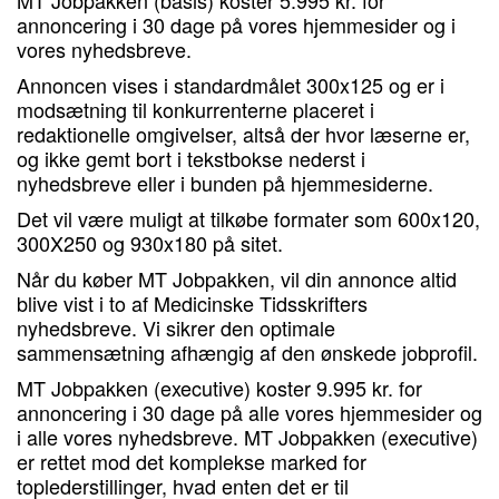
MT Jobpakken (basis) koster 5.995 kr. for
annoncering i 30 dage på vores hjemmesider og i
vores nyhedsbreve.
Annoncen vises i standardmålet 300x125 og er i
modsætning til konkurrenterne placeret i
redaktionelle omgivelser, altså der hvor læserne er,
og ikke gemt bort i tekstbokse nederst i
nyhedsbreve eller i bunden på hjemmesiderne.
Det vil være muligt at tilkøbe formater som 600x120,
300X250 og 930x180 på sitet.
Når du køber MT Jobpakken, vil din annonce altid
blive vist i to af Medicinske Tidsskrifters
nyhedsbreve. Vi sikrer den optimale
sammensætning afhængig af den ønskede jobprofil.
MT Jobpakken (executive) koster 9.995 kr. for
annoncering i 30 dage på alle vores hjemmesider og
i alle vores nyhedsbreve. MT Jobpakken (executive)
er rettet mod det komplekse marked for
toplederstillinger, hvad enten det er til